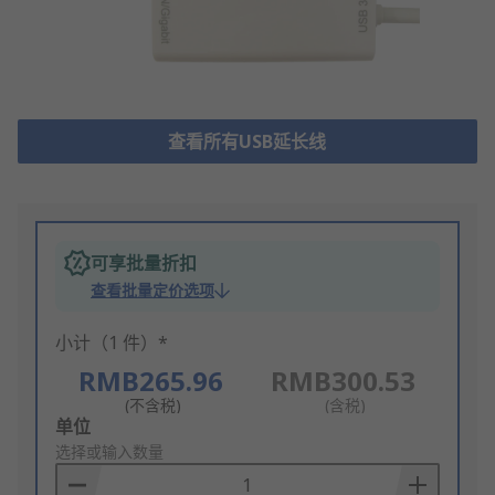
查看所有USB延长线
可享批量折扣
查看批量定价选项
小计（1 件）*
RMB265.96
RMB300.53
(不含税)
(含税)
Add
单位
to
选择或输入数量
Basket