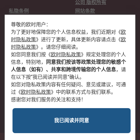
公司 版权所有
私隐条例
网站条款
邮件安全
销售条款和条件
尊敬的欧时用户：
为了更好地保障您的个人信息权益，我们近期对
《
欧
关于欧时
时隐私政策
》
进行了更新，具体更新内容请点击
《
欧
欧时销售条款
账户和付款
时隐私政策
》
。请您仔细阅读。
如您同意我们按
《
欧时隐私政策
》
规定处理您的个人
企业集团
全球办事处
信息，特别地，
同意我们按该等政策处理您的敏感个
关于我们
新闻中心
人信息（如有）、共享和跨境传输您的个人信息
，请
加入我们
在以下按“我已阅读并同意”确认。
如您对隐私政策内容有任何疑问、意见或建议，可通
过
《
欧时隐私政策
》
中的联系方式与我们联系。
感谢您对我们服务的关注和支持！
我已阅读并同意
沪公网安备 31011502009054号
中国上海市浦东新区东育路227弄3号前滩世贸中心二期C栋5层501单元; 邮编：