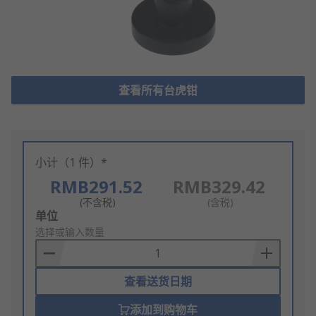
查看所有台虎钳
小计（1 件）*
RMB291.52
RMB329.42
(不含税)
(含税)
Add
单位
to
选择或输入数量
Basket
查看送货日期
添加到购物车