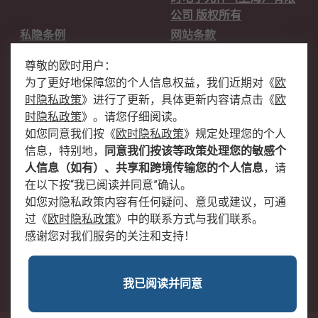
公司 版权所有
私隐条例
网站条款
邮件安全
销售条款和条件
尊敬的欧时用户：
为了更好地保障您的个人信息权益，我们近期对
《
欧
关于欧时
时隐私政策
》
进行了更新，具体更新内容请点击
《
欧
欧时销售条款
账户和付款
时隐私政策
》
。请您仔细阅读。
如您同意我们按
《
欧时隐私政策
》
规定处理您的个人
企业集团
全球办事处
信息，特别地，
同意我们按该等政策处理您的敏感个
关于我们
新闻中心
人信息（如有）、共享和跨境传输您的个人信息
，请
加入我们
在以下按“我已阅读并同意”确认。
如您对隐私政策内容有任何疑问、意见或建议，可通
过
《
欧时隐私政策
》
中的联系方式与我们联系。
感谢您对我们服务的关注和支持！
我已阅读并同意
沪公网安备 31011502009054号