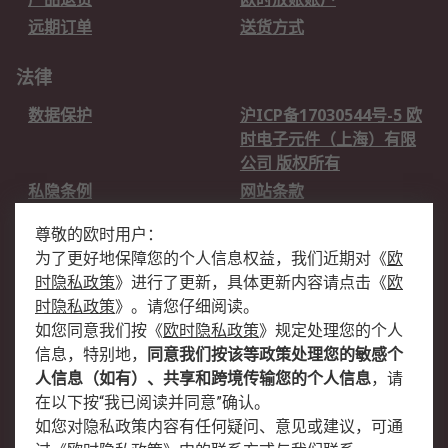
远期订单
送货方式
法律
数据保护
沪ICP备17030544号-5 欧
时电子元件（上海）有限
公司 版权所有
私隐条例
网站条款
邮件安全
销售条款和条件
尊敬的欧时用户：
为了更好地保障您的个人信息权益，我们近期对
《
欧
关于欧时
时隐私政策
》
进行了更新，具体更新内容请点击
《
欧
欧时销售条款
账户和付款
时隐私政策
》
。请您仔细阅读。
如您同意我们按
《
欧时隐私政策
》
规定处理您的个人
企业集团
全球办事处
信息，特别地，
同意我们按该等政策处理您的敏感个
关于我们
新闻中心
人信息（如有）、共享和跨境传输您的个人信息
，请
加入我们
在以下按“我已阅读并同意”确认。
如您对隐私政策内容有任何疑问、意见或建议，可通