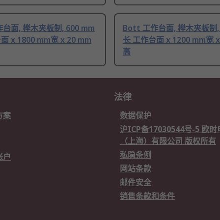
作台面, 榉木夹板制, 600 mm
Bott 工作台面, 榉木夹板制, 
 x 1800 mm宽 x 20 mm
长 工作台面 x 1200 mm宽 x
高
法律
方案
数据保护
沪ICP备17030544号-5 
（上海）有限公司 版权所有
私隐条例
账户
网站条款
邮件安全
销售条款和条件