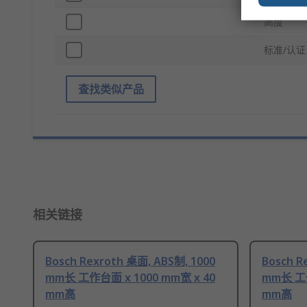
高度
标准/认证
查找类似产品
相关链接
Bosch Rexroth 桌面, ABS制, 1000
Bosch R
mm长 工作台面 x 1000 mm宽 x 40
mm长 工作
mm高
mm高