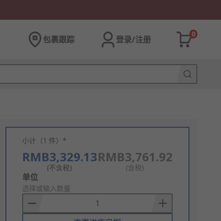
0
包裹跟踪
登录/注册
小计（1 件）*
RMB3,329.13
RMB3,761.92
(不含税)
(含税)
Add
单位
to
选择或输入数量
Basket