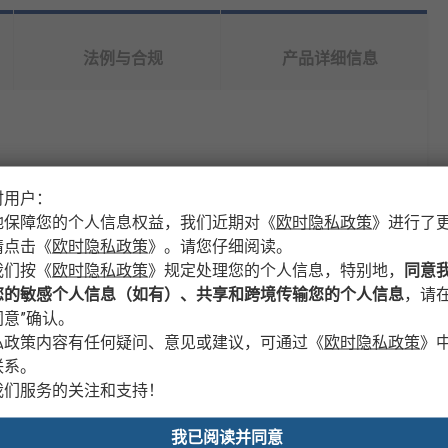
法例与合规
产品详细信息
值
时用户：
地保障您的个人信息权益，我们近期对
《
欧时隐私政策
》
进行了
Bosch Rexroth
请点击
《
欧时隐私政策
》
。请您仔细阅读。
我们按
《
欧时隐私政策
》
规定处理您的个人信息，特别地，
同意
工作台面
您的敏感个人信息（如有）、共享和跨境传输您的个人信息
，请在
桌面
意”确认。
私政策内容有任何疑问、意见或建议，可通过
《
欧时隐私政策
》
是
联系。
我们服务的关注和支持！
ABS
我已阅读并同意
1000mm