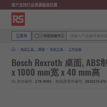
客户支持
行业资源
超值优惠
菜单
制造商编号
/
电动工具、 焊接
/
车间工具
/
工作台面
Bosch Rexroth 桌面, A
x 1000 mm宽 x 40 mm高
RS 库存编号
:
278-9095
制造商零件编号
:
3842535476