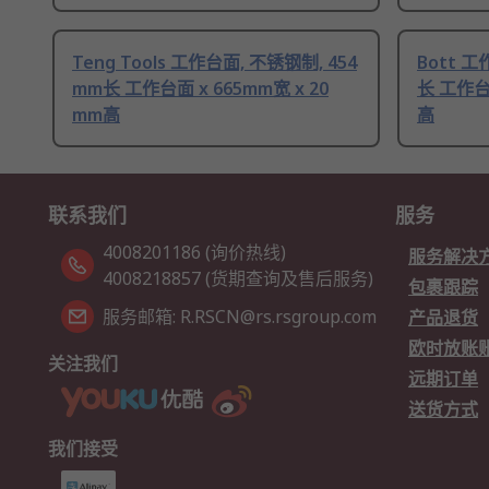
Teng Tools 工作台面, 不锈钢制, 454
Bott 工
mm长 工作台面 x 665mm宽 x 20
长 工作台面
mm高
高
联系我们
服务
4008201186 (询价热线)
服务解决
4008218857 (货期查询及售后服务)
包裹跟踪
服务邮箱: R.RSCN@rs.rsgroup.com
产品退货
欧时放账
关注我们
远期订单
送货方式
我们接受