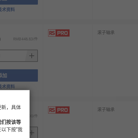
技术资料
滚子轴承
)
RMB448.83/件
添加
技术资料
更新，具体
滚子轴承
税)
RMB1,167.90/件
我们按该等
以下按“我