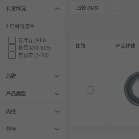
滚子轴承具有启动所需力矩小、旋转精度高、选用
比较 (0/8)
重设
有货情况
滚子轴承的类型
3 可用的选项
圆柱滚子轴承：适合承受高速的低止推载荷和高径
有库存 (913)
球面滚子轴承：在内滚道上有两个轴承环，适合承
比较
产品详述
按需采购 (606)
滚针滚子轴承：采用长而细的圆柱形滚子来支撑径
可预定 (1490)
圆锥滚子轴承：带有锥形内外滚子和滚道，适合同
RS 欧时
为您提供了不同品牌的滚子轴承，如IKO、铁姆
品牌
欢迎查看和订购
RS
的滚子轴承及相关产品，订购现货24
产品类型
内径
外径