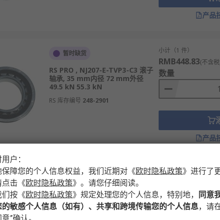
产品
小计（1 件）
暂时缺货
RMB448.83
(不含税
RS PRO , NJ207-E-TVP3-C3 滚子
数量
轴承, 35 mm内径 72 mm外径
49.5 kN 55.3 kN
RS 库存编号
248-2901
产品
时用户：
地保障您的个人信息权益，我们近期对
《
欧时隐私政策
》
进行了
小计（1 件）
暂时缺货
请点击
《
欧时隐私政策
》
。请您仔细阅读。
RMB1,167.90
(不含
RS PRO , 32021-X 滚子轴承 锥形,
我们按
《
欧时隐私政策
》
规定处理您的个人信息，特别地，
同意
数量
105 mm内径 160 mm外径 钢滚子
您的敏感个人信息（如有）、共享和跨境传输您的个人信息
，请在
310 kN
意”确认。