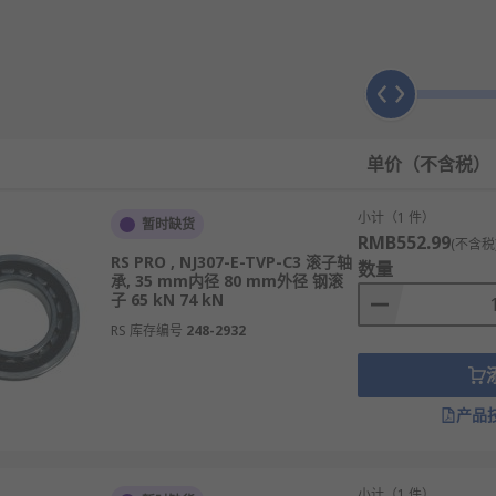
方便等优点。
向载荷。
受载荷和应对不对称问题。
单价（不含税）
向载荷。
时承受推力和径向载荷。
小计（1 件）
暂时缺货
RMB552.99
(不含税
RS PRO , NJ307-E-TVP-C3 滚子轴
肯、
RS PRO
等多款不同规格、型号的产品供您挑选，从而满足不
数量
承, 35 mm内径 80 mm外径 钢滚
子 65 kN 74 kN
小时内发货，线上下单满额免运费。
RS 库存编号
248-2932
产品
小计（1 件）