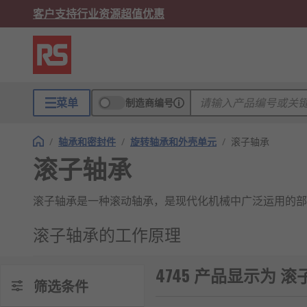
客户支持
行业资源
超值优惠
菜单
制造商编号
/
轴承和密封件
/
旋转轴承和外壳单元
/
滚子轴承
滚子轴承
滚子轴承是一种滚动轴承，是现代化机械中广泛运用的部
滚子轴承的工作原理
滚子
轴承
通过在被称为轴承座圈的两个轴承环之间
4745 产品显示为 
筛选条件
滚子轴承现大多已经标准化。