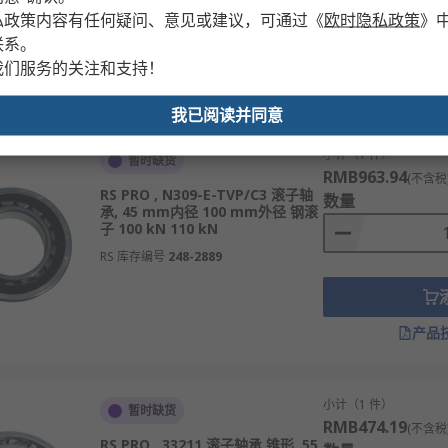
RS 库存编号
248-2823
私政策内容有任何疑问、意见或建议，可通过
《
欧时隐私政策
》
联系。
我们服务的关注和支持！
产品
我已阅读并同意
小计（1 件）
暂时缺货
RMB963.94
(不含税
RS PRO , N309-E-TVP/C3 滚子轴
数量
承, 45 mm内径 100 mm外径 钢滚
子 100 kN 110 kN
RS 库存编号
248-2889
产品
小计（1 件）
暂时缺货
RMB474.19
(不含税
RS PRO , 33211 滚子轴承 锥形, 55