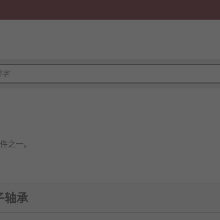
件之一。
放置滚动元件（滚柱或滚珠）来承受负载。
滚子轴承