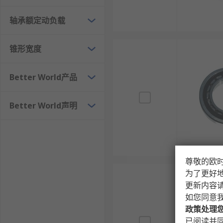
轴承额定动负载
锥形宽度
Better World产品
Better World声明
尊敬的欧
为了更好
更新内容
如您同意
政策处理
已阅读并同