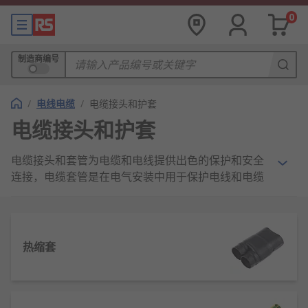
0
制造商编号
/
电线电缆
/
电缆接头和护套
电缆接头和护套
电缆接头和套管为电缆和电线提供出色的保护和安全
连接，电缆套管是在电气安装中用于保护电线和电缆
布线，允许电线、电缆的穿入与更换。
电缆中间接头
热缩套
电缆中间接头
的目的是通过连接电缆来保持电缆在长
距离上的连续性，从而实现电力传输。电缆中间接头
需要精确配合并足够坚固，以承受恶劣的天气条件、