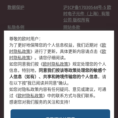
数据保护
沪ICP备17030544号-5 欧
时电子元件（上海）有限
公司 版权所有
私隐条例
网站条款
邮件安全
销售条款和条件
尊敬的欧时用户：
为了更好地保障您的个人信息权益，我们近期对
《
欧
关于欧时
时隐私政策
》
进行了更新，具体更新内容请点击
《
欧
欧时销售条款
账户和付款
时隐私政策
》
。请您仔细阅读。
如您同意我们按
《
欧时隐私政策
》
规定处理您的个人
企业集团
全球办事处
信息，特别地，
同意我们按该等政策处理您的敏感个
关于我们
新闻中心
人信息（如有）、共享和跨境传输您的个人信息
，请
加入我们
在以下按“我已阅读并同意”确认。
如您对隐私政策内容有任何疑问、意见或建议，可通
过
《
欧时隐私政策
》
中的联系方式与我们联系。
感谢您对我们服务的关注和支持！