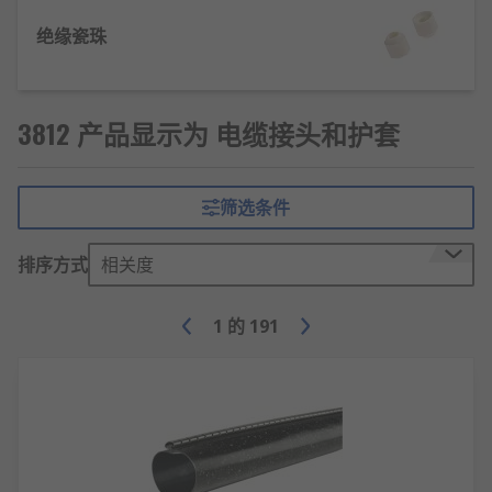
热缩管
绝缘瓷珠
是一种可收缩的塑料管，当受热时会收缩。热
缩管可隔离并保护电线免受灰尘、碎屑、湿气和磨损
的影响。
3812 产品显示为 电缆接头和护套
焊锡环热缩管
焊锡环热缩管
是可收缩管的小空心件，其中包含焊料
筛选条件
环，当它们被加热时，管子会收缩并且焊料熔化，从
而形成电气连接。
排序方式
相关度
1
的
191