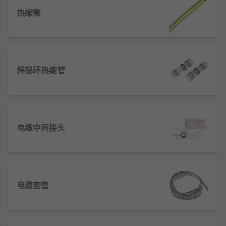
载流能力、连接电压降和材料兼容性等因素。
热缩管
电缆套管
电缆套管
为电线提供保护和绝缘，隐藏难看的电线并
保持区域更安全。
焊锡环热缩管
绝缘瓷珠
绝缘瓷珠
，也称为陶瓷珠，用于在空气或真空系统中
绝缘裸线，以实现电线上的柔性电气绝缘。
电缆中间接头
热缩套
热缩套
管设计用于保护关键电路免受环境和机械损
坏。热缩套对于在电缆组件上提供可靠、防漏的密封
电缆套管
至关重要。
热缩管