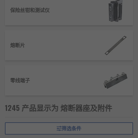
熔断器座为什么会熔化？
保险丝钳和测试仪
导致这种情况的原因可能是熔断器座与熔断器接触不
良， 即熔断器未熔断。流经电路的电流 低于熔断器
额定值， 将导致电阻产生热量。这会产生足够的热
量，导致熔断器座熔化。这种情况可能不是即时的，
熔断片
安装后可能会突然发生。
如何清洁熔断器座？
最好戴上手套， 橡胶或塑料材料都可以
零线端子
确保主电源已关闭且没有带电电线
使用干布或牙刷清洁接头弹簧
1245 产品显示为 熔断器座及附件
用一小块抹布包裹在螺丝刀周围，擦拭熔断器
座内部
清洁后，使用小油漆刷在熔断器座的所有区域
筛选条件
涂抹润滑剂