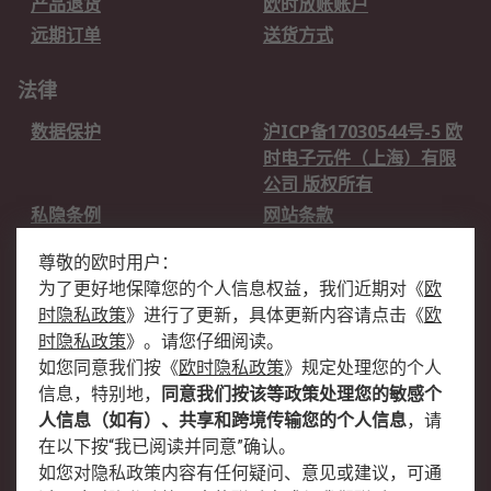
产品退货
欧时放账账户
远期订单
送货方式
法律
数据保护
沪ICP备17030544号-5 欧
时电子元件（上海）有限
公司 版权所有
私隐条例
网站条款
邮件安全
销售条款和条件
尊敬的欧时用户：
为了更好地保障您的个人信息权益，我们近期对
《
欧
关于欧时
时隐私政策
》
进行了更新，具体更新内容请点击
《
欧
欧时销售条款
账户和付款
时隐私政策
》
。请您仔细阅读。
如您同意我们按
《
欧时隐私政策
》
规定处理您的个人
企业集团
全球办事处
信息，特别地，
同意我们按该等政策处理您的敏感个
关于我们
新闻中心
人信息（如有）、共享和跨境传输您的个人信息
，请
加入我们
在以下按“我已阅读并同意”确认。
如您对隐私政策内容有任何疑问、意见或建议，可通