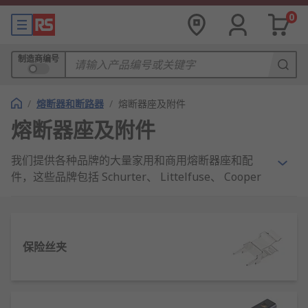
0
制造商编号
/
熔断器和断路器
/
熔断器座及附件
熔断器座及附件
我们提供各种品牌的大量家用和商用熔断器座和配
件，这些品牌包括 Schurter、 Littelfuse、 Cooper
Bussmann 和 Mersen。
什么是熔断器座？
保险丝夹
熔断器座是熔断器插入的外壳， 只需将熔断器固定到
位即可实现其功能。它们有多种形状、 颜色和规格，
具体取决于安装位置。