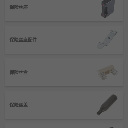
我们提供哪些类型的熔断器座？
保险丝座
您将在网站上找到以下类型：
底座安装：底座可以通过螺钉孔固定到物品上
保险丝座配件
瓶式熔断器：圆柱形瓶式熔断器座， 通常带有
盖以接通电路
线束用：电线或电缆中熔断器的壳体， 通常用
于安全目的
保险丝盒
面板安装：另一个带螺帽的壳体，可安装到面
板上，易于检修熔断器
滑轨安装：包含熔断器的座，这些熔断器插入
带金属触点的套件中
保险丝盖
我们还备有熔断器盒、 夹子、 开关和盖以及 PCB 安
装件和其他类型的附件。