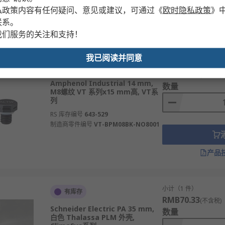
私政策内容有任何疑问、意见或建议，可通过
《
欧时隐私政策
》
联系。
产品
我们服务的关注和支持！
我已阅读并同意
小计（1 件）
有库存
RMB35.11
(不含税)
Amphenol Industrial 14 mm,
数量
M8螺纹 VT 系列x15 mm高, VT系
列
RS 库存编号
643-529
制造商零件编号
VT-BPM08BK-NO8001
产品
小计（1 件）
有库存
RMB70.33
(不含税)
Schneider Electric PA 35 mm,
数量
白色 Thalassa PLM 外壳,