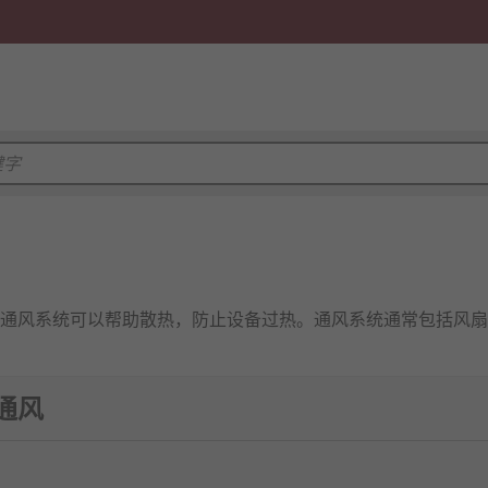
通风系统可以帮助散热，防止设备过热。通风系统通常包括风扇
柜通风
依靠空气的自然流动，而强制通风则使用风扇或空调系统来增强