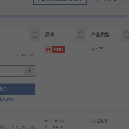
通过合理设计的通风系统，可以有效减少设备
品牌
产品类型
排水塞
RMB89.50/件
优质的客户服务。如需更多信息或技术支持，建
添加
技术资料
）
Wl Gore &
机柜通风
Associates
税)
RMB1,286.25/包