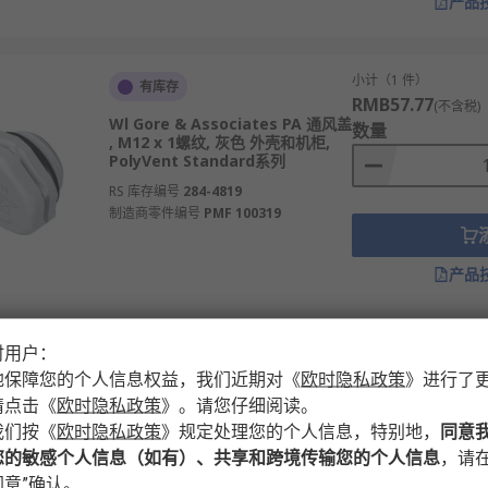
产品
小计（1 件）
有库存
RMB57.77
(不含税)
Wl Gore & Associates PA 通风盖
数量
, M12 x 1螺纹, 灰色 外壳和机柜,
PolyVent Standard系列
RS 库存编号
284-4819
制造商零件编号
PMF 100319
产品
时用户：
小计（1 件）
暂时无法供应
RMB202.73
地保障您的个人信息权益，我们近期对
《
欧时隐私政策
》
进行了
(不含税
Bopla 聚酯 通风装置 , 75 mm长
数量
请点击
《
欧时隐私政策
》
。请您仔细阅读。
通用外壳x50mm宽x50 mm高
我们按
《
欧时隐私政策
》
规定处理您的个人信息，特别地，
同意
RS 库存编号
254-3392
您的敏感个人信息（如有）、共享和跨境传输您的个人信息
，请在
制造商零件编号
42600420 PS VE XL
意”确认。