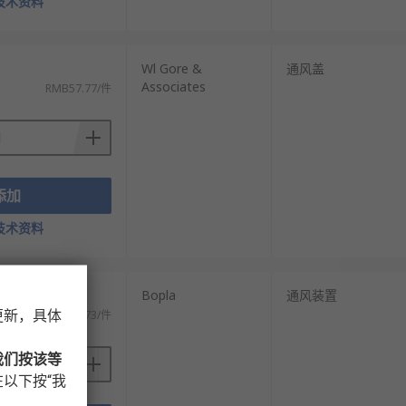
技术资料
Wl Gore &
通风盖
Associates
RMB57.77/件
添加
技术资料
Bopla
通风装置
更新，具体
)
RMB202.73/件
我们按该等
以下按“我