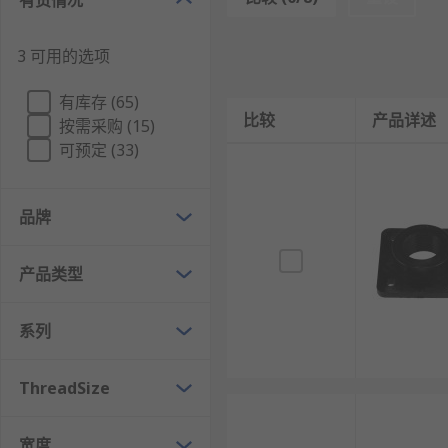
有货情况
机柜通风的应用
3 可用的选项
在数据中心、网络机房以及工业环境中，机柜通风至关重
有库存 (65)
故障和维护时间。
比较
产品详述
按需采购 (15)
通过欧时购买机柜通风设备
可预定 (33)
RS 欧时提供多种机柜通风解决方案，包括风扇、过滤器
品牌
议直接联系我们的客户服务团队。
产品类型
系列
ThreadSize
宽度