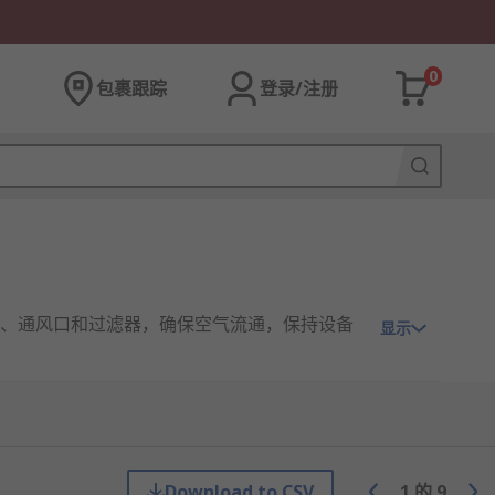
0
包裹跟踪
登录/注册
、通风口和过滤器，确保空气流通，保持设备
显示
空气流动。选择合适的通风系统取决于机柜内
Download to CSV
1
的
9