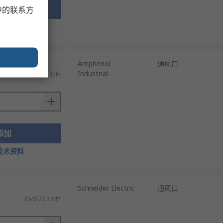
添加
中的联系方
技术资料
Amphenol
通风口
Industrial
RMB35.11/件
添加
技术资料
Schneider Electric
通风口
RMB70.33/件