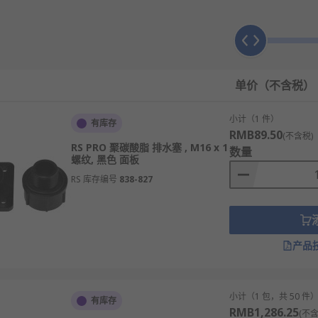
要。它不仅有助于延长设备寿命，还能提高设备性能和可靠性。
单价（不含税）
小计（1 件）
有库存
RMB89.50
(不含税)
和通风模块。您可以通过我们的
官网
浏览产品，享受快速配送和
RS PRO 聚碳酸脂 排水塞 , M16 x 1
数量
螺纹, 黑色 面板
RS 库存编号
838-827
产品
小计（1 包，共 50 件
有库存
RMB1,286.25
(不含