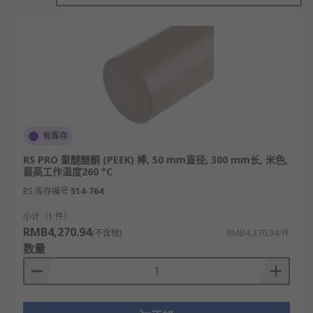
胶棒的特点
快速粘合
强度高
耐老化
无毒害
有库存
热稳定性好
RS PRO 聚醚醚酮 (PEEK) 棒, 50 mm直径, 300 mm长, 米色,
最高工作温度260 °C
胶膜韧性
RS 库存编号
514-764
RS 欧时
为您提供了不同品牌的胶棒产品，如
RS
小计（1 件）
PRO
、
NYLATRON
、
DuPont
等多款不同规格、型号
RMB4,270.94
(不含税)
RMB4,270.94/件
的产品供您挑选，从而满足不同的应用场景需求。
数量