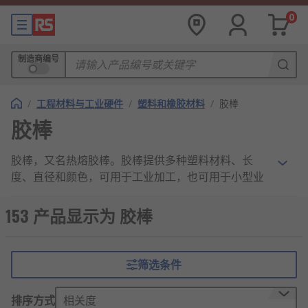
0
制造商编号
/
工程材料与工业硬件
/
塑料和橡胶材料
/
胶棒
胶棒
胶棒，又名热熔胶棒。胶棒提供多种塑料材料、长
度、直径和颜色，可用于工业加工，也可用于小型业
余爱好项目，甚至用于艺术摆件。胶棒具有不同的抗
拉强度，这取决于它们的尺寸和材料，在购买时必须
153 产品显示为 胶棒
考虑到这一点，以确保其最终应用的耐久性。
除了抗拉强度之外，胶棒还可以根据其冲击强度和横
筛选条件
向断裂强度进行评级，有助于确保安全使用。在长时
间使用或明火发生变化的工业用途中使用胶棒时，易
排序方式
相关度
燃性和熔点也是需要考虑的因素。