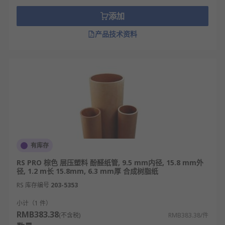
层压塑料
添加
层压塑料是由多层填料材料、（织物、纸张和纤维）
产品技术资料
与合成树脂粘合剂结合在一起制成的材料。这种高韧
塑料管易于加工，通常用于标签条、绝缘套管和衬
套、汇流排支撑和绝缘垫片。
特点和优势：重量轻，强度高；良好的温度额定值；
良好的耐磨性；良好的电气和机械特性
塑料管的特点与优点
塑料管与传统金属管道相比，具有自重轻、耐腐蚀、
有库存
耐压强度高、卫生安全、水流阻力小、节约能源、节
RS PRO 棕色 层压塑料 酚醛纸管, 9.5 mm内径, 15.8 mm外
省金属、改善生活环境、使用寿命长、安装方便等特
径, 1.2 m长 15.8mm, 6.3 mm厚 合成树脂纸
点，受到了管道工程界的青睐并占据了相当重要的位
RS 库存编号
203-5353
置，形成一种势不可当的发展趋势。
小计（1 件）
塑料管的应用
RMB383.38
(不含税)
RMB383.38/件