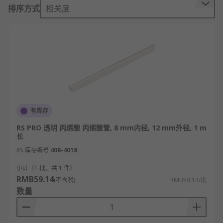
按材料分类：
排序方式
相关度
亚克力
亚克力塑料管是一种透明塑料管，具有一系列优异的
材料特性。高强度且轻便，适用于室内和室外应用，
其中包括装饰性家具、商店销售展示柜和照明标志。
特点和优势：卓越的光学清晰度；良好的耐紫外线和
耐候性能；良好的抗冲击强度；卓越的耐化学性
有库存
聚醚醚酮
RS PRO 透明 丙烯酸 丙烯酸管, 8 mm内径, 12 mm外径, 1 m
长
聚醚醚酮是一种高性能聚合塑料。聚醚醚酮塑料管适
RS 库存编号
408-4018
用于暴露在高温和化学品风险较高的各种工业应用。
小计（1 批，共 1 件）
聚醚醚酮管通常用于石油、天然气和半导体行业。
RMB59.14
(不含税)
RMB59.14/批
数量
特点和优势：卓越的耐高温性；卓越的耐化学性；良
好的尺寸稳定性（低热膨胀）；良好的韧性和强度