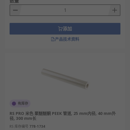
数量
塑料管主要用作房屋建筑的自来水供水系统配管、排
水、排气和排污卫生管、地下排水管系统、雨水管以
及电线安装配套用的穿线管等。
添加
RS
欧时为您提供了不同品牌的塑料管，如
RS PRO
等
产品技术资料
多款不同规格、型号的产品供您挑选，从而满足不同
的应用场景需求。
欢迎查看和订购RS 欧时的塑料管及相关产品，订购
现货24小时内发货，线上下单满额免运费。
有库存
RS PRO 米色 聚醚醚酮 PEEK 管道, 25 mm内径, 40 mm外
径, 300 mm长
RS 库存编号
778-1734