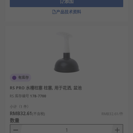
手摇疏通器通过人力摇动手柄，带动前端的钢
添加
丝软管旋转，钩出或搅碎堵塞物。
产品技术资料
气动疏通器通过瞬间释放压缩空气，在管道内
形成冲击波，推动堵塞物前进。
电动管道疏通机通过电机驱动高强度弹簧钢丝
旋转，强力破碎并带出顽固堵塞物。
管道疏通工具的特点
机械式工具通常见效快，但对操作技巧有一定
要求，且可能对旧管道造成损伤。
有库存
化学疏通剂使用方便，但可能腐蚀管道，并对
RS PRO 水槽柱塞 柱塞, 用于花洒, 盆池
环境造成污染，需要谨慎使用。
RS 库存编号
178-7700
高压水清洗疏通效果彻底，同时能清洁管壁，
小计（1 件）
但对操作安全和设备要求较高。
RMB32.61
(不含税)
RMB32.61/件
现代疏通工具越来越注重专业化和智能化，如
数量
内窥镜与疏通机的结合使用。