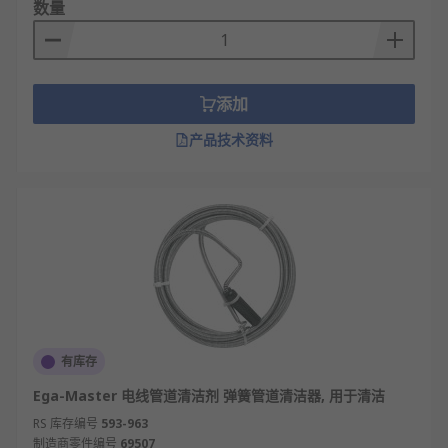
数量
高压水射流清洗机：利用高压水流，能彻底清
除管壁附着物，疏通效果显著。
管道内窥镜：带有摄像头和照明，可直观检查
管道内部情况，精准定位问题。
添加
化学疏通剂：通过化学溶解作用分解堵塞物，
产品技术资料
使用方便但需要注意安全性。
气动疏通器：利用压缩空气产生冲击力，适合
处理距离较远的管道堵塞。
管道清理球：依靠水流推动在管内运动，能清
除管壁软性附着物。
管道疏通工具的应用领域
家庭日常维护，用于解决厨房水槽、卫生间地
有库存
漏、马桶等常见管道堵塞问题。
Ega-Master 电线管道清洁剂 弹簧管道清洁器, 用于清洁
市政排水管网维护，需要大型高压清洗车等专
RS 库存编号
593-963
业设备进行定期疏通养护。
制造商零件编号
69507