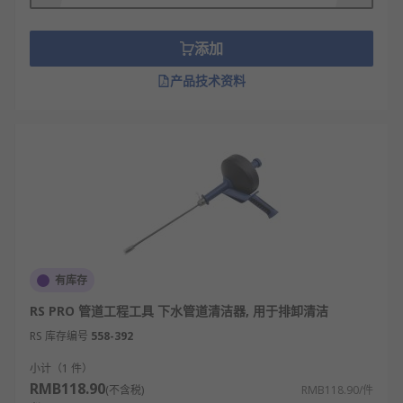
不同工具各有其适用范围，需要根据堵塞物的
性质和管道类型选择合适的工具。
添加
专业疏通工具通常功率大、效率高，但需要经
过培训才能安全有效地操作。
产品技术资料
家用简易疏通工具操作简单、成本低，但处理
能力有限，适合轻微堵塞。
气动式工具适合处理突发性软堵塞，但对顽固
油垢和硬物堵塞效果不佳。
管道疏通工具的类型
皮搋子：是最基础的家用疏通工具，适用于马
有库存
桶、地漏的轻微堵塞。
RS PRO 管道工程工具 下水管道清洁器, 用于排卸清洁
手摇疏通器：通过人力旋转钢丝软管，适合处
RS 库存编号
558-392
理洗菜池、洗手盆的常见堵塞。
电动管道疏通机：使用电机驱动，疏通力度
小计（1 件）
RMB118.90
大，适合处理较严重的管道堵塞。
(不含税)
RMB118.90/件