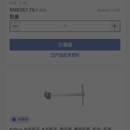
小计（1 件）
餐饮业厨房管道，专门处理含大量油脂、食物
RMB367.79
(不含税)
RMB367.79/件
残渣的特殊性堵塞。
数量
工业管道清理，针对工业废水管、工艺管道中
的特定沉积物进行专业清理。
物业管理维护，负责小区内公共排污管道、化
添加
粪池的定期疏通养护工作。
产品技术资料
宾馆酒店管道维护，需要快速响应并解决客房
卫生间的突发堵塞问题。
洗车场、游泳池的排水系统，需要专门工具处
理毛发、泥沙等特定堵塞物。
建筑工地排水管道，在新楼盘交付前进行全面
的管道疏通和验收检查
RS 欧时
为您提供了不同品牌的管道疏通器，如
RS
PRO
、
派克
、
Bahco
、
Virax
等多款不同规格、型号
有库存
的产品供您挑选，从而满足不同的应用场景需求。
Bahco 台盆扳手 水盆扳手, 用于阱, 螺母拧紧, 松动, 盆池