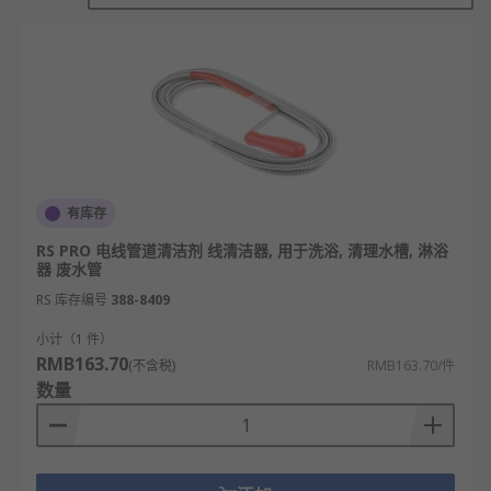
本低等优势，是保障管道系统正常运行的必备工具，
兼具家用轻便型与工业重型设备，满足多样化疏通需
求。
管道疏通工具的工作原理
管道疏通器通过旋转的弹簧钻头或高压水射
流，直接冲击并破碎管道内的堵塞物。
有库存
管道疏通剂利用强碱或强酸性化学物质，与堵
塞物（如油脂、毛发）发生化学反应使其分
RS PRO 电线管道清洁剂 线清洁器, 用于洗浴, 清理水槽, 淋浴
器 废水管
解。
RS 库存编号
388-8409
皮搋子通过向下压和向上提拉，在管道内产生
正压和负压，利用气压冲击疏通堵塞。
小计（1 件）
RMB163.70
(不含税)
RMB163.70/件
高压清洗机通过高压泵产生极高压力的水流，
数量
利用水射流的剪切力冲走管壁污垢。
管道内窥镜通过前端摄像头拍摄管道内部影
像，帮助精准定位堵塞位置和原因。