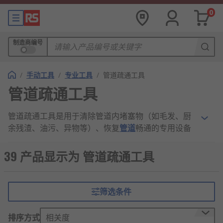
0
制造商编号
/
手动工具
/
专业工具
/
管道疏通工具
管道疏通工具
管道疏通工具是用于清除管道内堵塞物（如毛发、厨
余残渣、油污、异物等）、恢复
管道
畅通的专用设备
或器具，广泛应用于家庭、商业场所及工业场景的给
排水管道维护。其设计贴合管道结构特点，可针对不
39 产品显示为 管道疏通工具
同管径、堵塞程度及堵塞物类型灵活选用，核心作用
是高效拆解、吸附或推送堵塞物，避免管道积水、异
味及破损等问题。常见类型涵盖手动工具（如疏通弹
筛选条件
簧、皮搋子）、电动工具（如管道疏通机）及化学疏
通剂辅助工具等，具有操作便捷、适配性强、维护成
排序方式
相关度