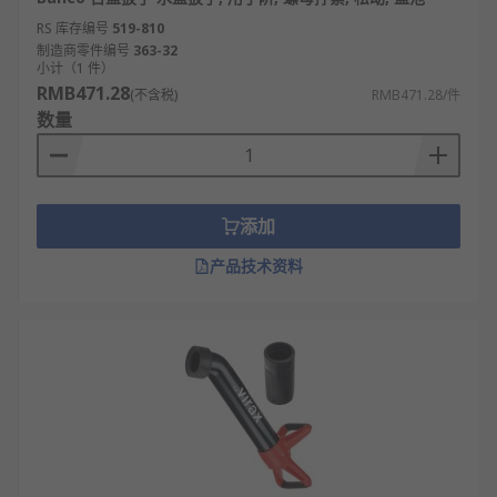
欢迎查看和订购RS 欧时的管道疏通器及相关产品，
RS 库存编号
519-810
订购现货24小时内发货，线上下单满额免运费。
制造商零件编号
363-32
小计（1 件）
RMB471.28
(不含税)
RMB471.28/件
数量
添加
产品技术资料