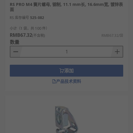
RS PRO
、
Schneider Electric
等多款不同规格、型号
RS PRO M4 簧片螺母, 钢制, 11.1 mm长, 16.6mm宽, 镀锌表
面
的产品供您挑选，从而满足不同的应用场景需求。
RS 库存编号
525-082
欢迎查看和订购
RS
的簧片螺母及相关产品，订购现货
小计（1 袋，共 100 件）
24小时内发货，线上下单满额免运费。
RMB67.32
(不含税)
RMB67.32/袋
数量
添加
产品技术资料