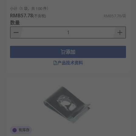
轨、面板和各类元器件。
小计（1 袋，共 100 件）
汽车车身和零部件装配，用于固定内饰板、线
RMB57.78
(不含税)
RMB57.78/袋
束卡扣、电子设备等。
数量
家用电器组装，如洗衣机侧板、空调外壳、电
器控制盒的部件固定。
通风管道与空调风管连接，用于连接风管法
兰、支架和吊装部件。
添加
工业设备护罩与盖板的安装，方便对内部设备
产品技术资料
进行快速检修和维护。
办公家具组装，如屏风工作站、文件柜的隔板
与侧板的连接固定。
电子电气设备外壳，为电路板、电源模块等提
供可靠的安装螺纹点。
展览展示器材搭建，用于快速组装展架、广告
灯箱等临时或半永久结构。
有库存
RS 欧时为您提供了不同品牌的簧片螺母，如
ABB
、