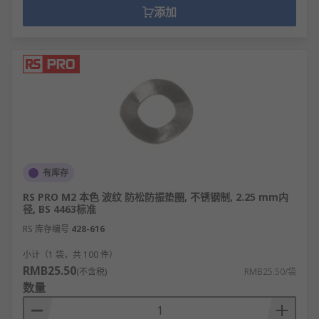
垫圈的工作原理
添加
垫圈通过增大接触面积，分散螺母或螺栓头的
压力，防止软质材料表面压溃。
作为弹性元件，弹簧垫圈在受压后产生回弹
力，抵消振动导致的预紧力损失。
平垫圈填补不平整表面，确保螺母与连接件充
分接触，提高连接稳定性。
绝缘垫圈阻断电流通路，防止不同金属间的电
有库存
化学腐蚀或短路。
RS PRO M2 本色 波纹 防松防振垫圈, 不锈钢制, 2.25 mm内
密封垫圈通过弹性变形填充缝隙，防止液体或
径, BS 4463标准
气体泄漏。
RS 库存编号
428-616
防松垫圈的锯齿或凸起设计咬合接触面，增加
小计（1 袋，共 100 件）
摩擦阻力防止松动。
RMB25.50
(不含税)
RMB25.50/袋
在高温环境下，金属垫圈可补偿材料热膨胀差
数量
异，维持连接强度。