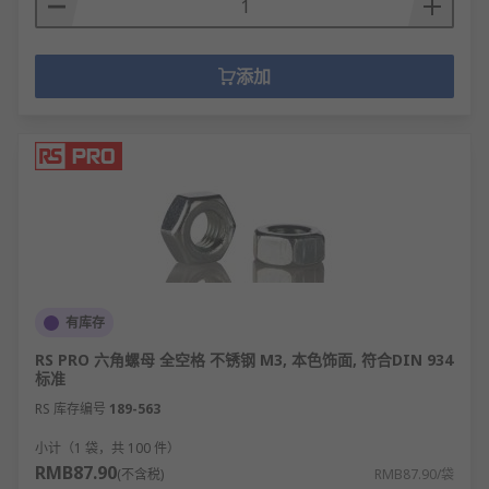
弹簧垫圈具有永久弹性，可反复使用不影响性
能。
添加
成本极低，但在紧固系统中起关键作用，不可
省略。
垫圈的类型
平垫圈：最基本类型，圆形薄片，用于分散压
力和保护表面。
弹簧垫圈：开口环形设计，提供弹性力防止螺
母松动。
有库存
齿形锁紧垫圈：内外圈带锐角锯齿，咬合接触
面实现防松。
RS PRO 六角螺母 全空格 不锈钢 M3, 本色饰面, 符合DIN 934
标准
波形弹簧垫圈：波浪形结构，提供更大弹性变
RS 库存编号
189-563
形量。
小计（1 袋，共 100 件）
尼龙垫圈：绝缘性好，常用于电子设备防止短
RMB87.90
(不含税)
RMB87.90/袋
路。