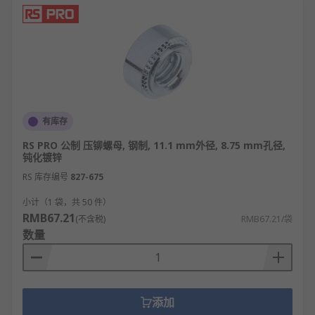
散压力并增强防松效果。
尼龙锁紧螺母：顶部嵌入尼龙圈，通过弹性变
形增加摩擦，防止振动松动。
盖形螺母：顶部封闭，兼具紧固和美观功能，
常用于装饰性场合。
蝶形螺母
：两侧带有翼状结构，便于手动拧
有库存
紧，适合需要频繁调节的场合。
RS PRO 公制 压铆螺母, 钢制, 11.1 mm外径, 8.75 mm孔径,
槽形螺母：侧面开槽，可与开口销配合使用，
钝化镀锌
实现绝对防松。
RS 库存编号
827-675
焊接螺母：背面带有凸点或凸缘，专为焊接设
小计（1 袋，共 50 件）
计，用于金属板材连接。
RMB67.21
(不含税)
RMB67.21/袋
方形螺母
：四方形结构，多用于槽钢或T型槽安
数量
装，防止旋转。
螺母的应用领域
添加