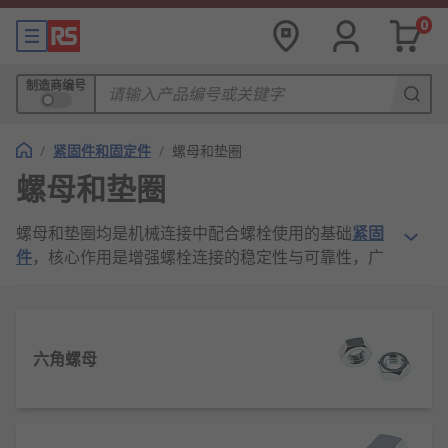
0
制造商编号
/
紧固件和固定件
/
螺母和垫圈
螺母和垫圈
螺母和垫圈均是机械连接中配合螺栓使用的基础
紧固
件
，核心作用是增强螺栓连接的稳定性与可靠性，广
泛应用于机械、建筑、汽车等领域。
螺母是带内螺纹的圆柱形或六角形零件，与螺栓外螺
纹精准咬合。通过拧紧螺母产生的轴向压力，将被连
六角螺母
接件夹紧固定，按形状可分为
六角螺母
、圆螺母等，
按功能有防松螺母、自锁螺母等特殊类型，适配不同
连接需求。