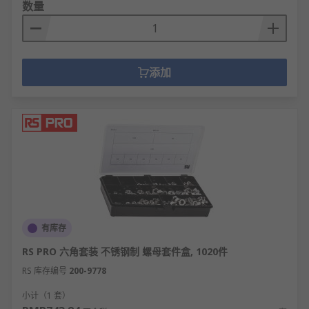
数量
橡胶垫圈：弹性优异，兼具减震和密封功能。
法兰面垫圈：与法兰螺母配套使用，进一步增
大接触面。
添加
组合式防松垫圈：多层结构，同时具备多种功
能。
垫圈的应用领域
汽车工业：发动机、变速箱等高振动部位使用
防松垫圈。
管道工程：法兰连接处采用密封垫圈防止介质
泄漏。
有库存
电子设备：绝缘垫圈用于电路板固定和外壳接
RS PRO 六角套装 不锈钢制 螺母套件盒, 1020件
地隔离。
RS 库存编号
200-9778
建筑行业：钢结构连接中保护涂层不被螺母刮
伤。
小计（1 套）