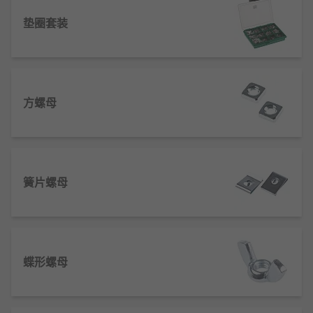
准。
垫圈套装
自锁螺母通过特殊的螺纹设计或尼龙嵌入物增
加摩擦，防止振动导致的松动。
防松螺母采用双螺母结构或变形螺纹，在受到
振动时仍能保持紧固状态。
螺母的紧固力可通过扭矩控制，确保达到设计
方螺母
要求的预紧力，避免过紧或过松。
在高温或高压环境下，螺母需选用特殊材料以
保持性能，如不锈钢或合金钢。
簧片螺母
螺母的特点
标准化程度高，尺寸和螺纹规格统一，便于互
换和批量生产。
蝶形螺母
材质多样，包括碳钢、不锈钢、铜、钛合金
等，适应不同环境和强度需求。
表面处理方式丰富，如镀锌、发黑、达克罗