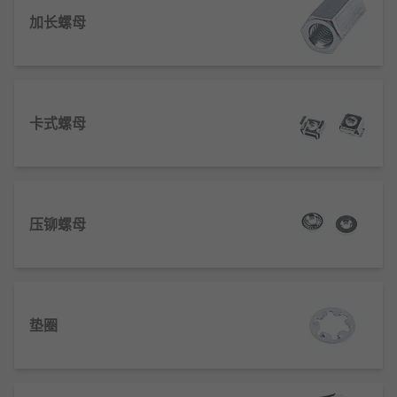
垫圈 是垫在螺母与被连接件之间的环形薄片，多为金
加长螺母
属材质。它能增大受力面积，避免螺母拧紧时压伤被
连接件表面；同时可分散压力、补偿装配误差，部分
垫圈（如弹簧垫圈）还具备防松功能，防止连接在振
动中松动。
卡式螺母
螺母的工作原理
螺母通过与螺栓的螺纹配合产生紧固力，利用
螺旋斜面原理将旋转运动转化为轴向力，使两
压铆螺母
个或多个部件紧密连接。
螺母的内螺纹与
螺栓
的外螺纹相互啮合，依靠
摩擦力防止松动，确保连接的稳定性。
在预紧力作用下，螺母可以均匀分布载荷，减
垫圈
少局部应力集中，提高连接强度。
螺母的旋转方向（顺时针或逆时针）决定了其
紧固或松开的功能，通常右旋螺纹为常见标