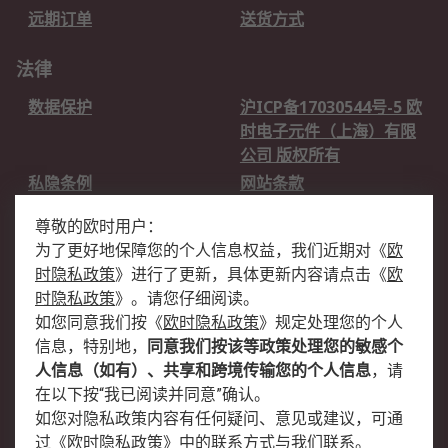
远期订单
送货方式
法律
数据保护
沪ICP备17030544号-5 欧
时电子元件（上海）有限
公司 版权所有
私隐条例
网站条款
邮件安全
销售条款和条件
尊敬的欧时用户：
为了更好地保障您的个人信息权益，我们近期对
《
欧
关于欧时
时隐私政策
》
进行了更新，具体更新内容请点击
《
欧
欧时销售条款
账户和付款
时隐私政策
》
。请您仔细阅读。
如您同意我们按
《
欧时隐私政策
》
规定处理您的个人
企业集团
全球办事处
信息，特别地，
同意我们按该等政策处理您的敏感个
关于我们
新闻中心
人信息（如有）、共享和跨境传输您的个人信息
，请
加入我们
在以下按“我已阅读并同意”确认。
如您对隐私政策内容有任何疑问、意见或建议，可通
过
《
欧时隐私政策
》
中的联系方式与我们联系。