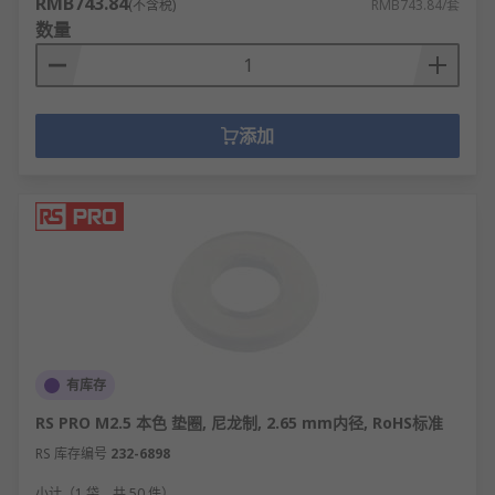
RMB743.84
(不含税)
RMB743.84/套
家电制造：减震垫圈降低洗衣机、空调等设备
数量
的运行噪音。
化工设备：耐腐蚀垫圈用于反应釜、管道的密
封连接。
铁路系统：轨道紧固件中使用高强度防松垫
添加
圈。
医疗器械：不锈钢或塑料垫圈满足卫生和精度
要求。
更多垫圈相关的问题，请查看
垫圈指南
。
欢迎查看和订购
RS
欧时的螺母和垫圈及相关产品，现
货订购24小时内发货，线上下单免运费。
有库存
RS PRO M2.5 本色 垫圈, 尼龙制, 2.65 mm内径, RoHS标准
RS 库存编号
232-6898
小计（1 袋，共 50 件）