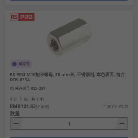
建筑工程：用于钢结构、桥梁、脚手架等大型
结构的连接固定。
汽车制造：发动机、底盘、车身等部位的紧
固，要求高强度和防松性能。
机械设备：各类机床、传动装置、输送设备的
组装与维护。
电子电器：电路板固定、外壳组装，常用小型
或绝缘材质螺母。
有库存
航空航天：钛合金或高强度钢螺母，满足轻量
RS PRO M10加长螺母, 30 mm长, 不锈钢制, 本色表面, 符合
化和极端环境需求。
DIN 6334
铁路运输：轨道、车厢连接，需耐振动和耐候
RS 库存编号
825-281
性强的防松螺母。
小计（1 袋，共 4 件）
家居家具：DIY组装、五金配件连接，兼顾功能
RMB101.83
(不含税)
RMB101.83/袋
与美观。
数量
能源行业：风电、核电设备中大型螺母的应
用，需特殊防腐处理。