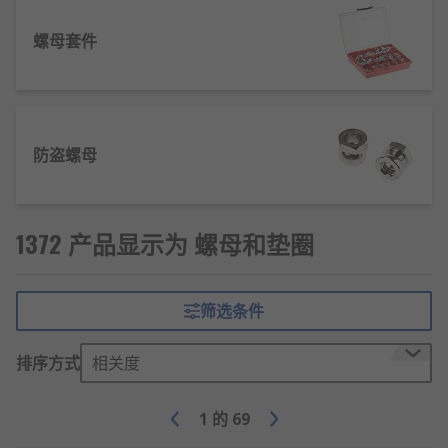
等，提高耐腐蚀性和美观度。
螺母套件
结构简单，安装和拆卸方便，适合频繁组装的
应用场景。
承载能力强，能够承受拉伸、剪切和扭转等多
种载荷。
部分螺母设计有法兰或锯齿面，增加接触面
防盗螺母
积，提升防松性能。
特殊类型螺母（如焊接螺母、铆接螺母）可实
现永久固定，适用于薄板连接。
1372 产品显示为 螺母和垫圈
成本低廉，生产效率高，是机械装配中最常用
的紧固件之一。
筛选条件
螺母的类型
排序方式
相关度
六角螺母：最常见的标准螺母，六角外形便于
扳手操作，通用性强。
1
的
69
法兰螺母：底部带有法兰盘，增大接触面，分