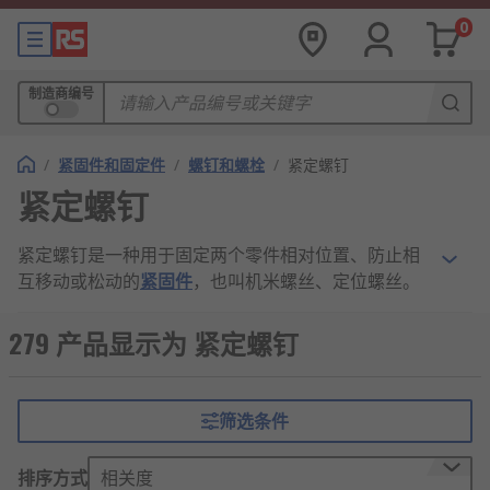
0
制造商编号
/
紧固件和固定件
/
螺钉和螺栓
/
紧定螺钉
紧定螺钉
紧定螺钉是一种用于固定两个零件相对位置、防止相
互移动或松动的
紧固件
，也叫机米螺丝、定位螺丝。
它一般不带螺栓头，多为内六角、开槽或十字结构，
直接拧入被连接件的螺纹孔中。
279 产品显示为 紧定螺钉
工作时依靠
螺钉
顶端压紧另一零件表面，利用压力和
摩擦力实现定位、防转、防松效果，常用于轴与齿
筛选条件
轮、皮带轮、手柄、旋钮等部件的固定。其结构紧
凑、安装方便、定位可靠，适用于轻载、中小扭矩的
排序方式
相关度
传动连接场景。