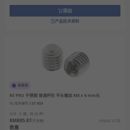
端紧定螺钉、凹端紧定螺钉
按槽型分类:内六角紧定螺钉、开槽一字紧定螺
添加
钉、十字紧定螺钉
产品技术资料
按材质分类:碳钢紧定螺钉、不锈钢304紧定螺
钉、不锈钢316紧定螺钉、铜质紧定螺钉
按强度分类:普通强度紧定螺钉、高强度紧定螺
钉、防锈耐腐紧定螺钉
紧定螺钉规格
螺纹规格:M3、M4、M5、M6、M8、M10、
M12等常用公制螺纹
有库存
长度规格:3mm、5mm、6mm、8mm、
RS PRO 不锈钢 普通杯形 平头螺丝 M8 x 8 mm长
10mm、12mm、16mm、20mm、30mm、
RS 库存编号
137-859
50mm
小计（1 袋，共 25 件）
精度等级:普通级、精密级，满足仪器仪表与精
RMB85.87
(不含税)
RMB85.87/袋
密机械定位要求
数量