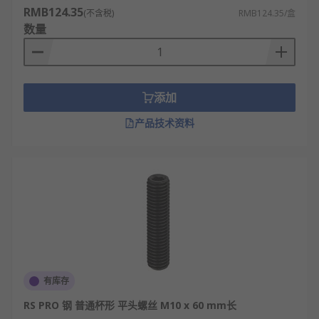
RMB124.35
模具工装夹具：用于模具镶件、定位销、顶
(不含税)
RMB124.35/盒
数量
针、调节件的紧固与限位。
RS
为您提供了不同品牌的紧定螺钉，如
RS PRO
、
Unistrut
、
Socomec
等多款不同规格、型号的产品
供您挑选，从而满足不同的应用场景需求。
添加
产品技术资料
更多紧定螺钉相关的问题，请查看
紧定螺钉指南
。
欢迎查看和订购RS的紧定螺钉及相关产品，订购现货
24小时内发货，线上下单满额免运费。
有库存
RS PRO 钢 普通杯形 平头螺丝 M10 x 60 mm长