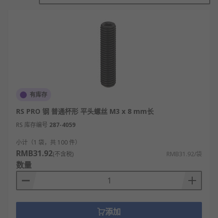
紧定螺钉的工作原理
紧定螺钉的核心作用是实现轴与孔、轮与轴等零件的
相对定位，避免在受力或运转时出现相对滑动、位移
的情况。
其工作主要依靠螺纹拧紧产生的轴向力，使螺钉端部
有库存
紧紧顶压在被固定件的凹槽或表面上，通过摩擦力来
RS PRO 钢 普通杯形 平头螺丝 M3 x 8 mm长
锁定位置，阻止部件松动。
RS 库存编号
287-4059
不同结构的紧定螺钉适配不同的装配需求，比如锥
小计（1 袋，共 100 件）
端、平端等类型，因此，某一种紧定螺钉不一定能满
RMB31.92
(不含税)
RMB31.92/袋
足所有固定场景的使用需求。
数量
紧定螺钉的特点和优势
结构小巧：体积小、占用空间少，适合精密设
添加
备与狭小空间安装。