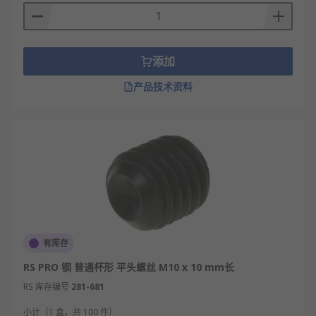
表面处理:发黑、镀锌、镀镍、钝化处理，提升
防锈与耐磨性能
紧定螺钉的应用
添加
产品技术资料
机械传动部件：用于齿轮、链轮、皮带轮、联
轴器与轴的锁紧防转定位。
精密仪器设备：适用于仪表、量具、光学设备
的小零件固定，不损伤工件。
家电电动工具：用于电机转子、手柄、旋钮、
钻头夹等部位的紧固防松。
汽车零部件：应用在内饰组件、传动机构、调
节机构的轴向定位锁紧。
有库存
家具五金配件：用于把手、导轨、连接件与主
RS PRO 钢 普通杯形 平头螺丝 M10 x 10 mm长
体结构的固定，外观整洁。
RS 库存编号
281-681
自动化设备：适用于机械手、滑块、滚轮、轴
承的间隙消除与定位。
小计（1 盒，共 100 件）