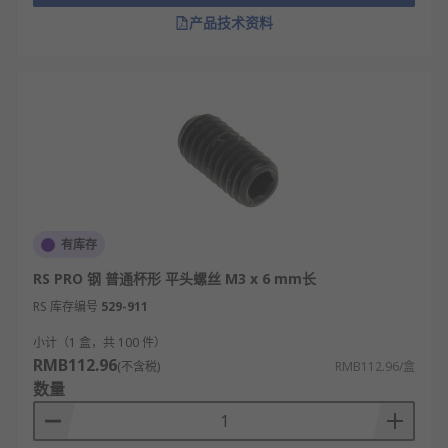
产品技术资料
安装简便：无需螺母、垫片，直接拧入即可锁
紧，装配效率高。
定位精准：轴向顶紧牢固，可有效防止零件松
动、打滑、移位。
连接可靠：依靠端面压紧产生摩擦力，锁止效
果好，不易松脱。
适用性强：多种端头、材质可选，适配不同工
件与工况需求。
有库存
外观整洁：安装后不突出表面，整体美观，适
合外露结构使用。
RS PRO 钢 普通杯形 平头螺丝 M3 x 6 mm长
RS 库存编号
拆装方便：可反复拆卸使用，维护简单，不损
529-911
伤主体结构。
小计（1 盒，共 100 件）
RMB112.96
(不含税)
RMB112.96/盒
紧定螺钉的类型
数量
按端头分类:平端紧定螺钉、锥端紧定螺钉、柱