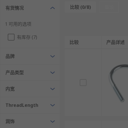
按材质分有：
比较 (0/8)
重设
有货情况
碳钢
1 可用的选项
合金钢
不锈钢
有库存 (7)
比较
产品详述
U型螺栓的应用
品牌
U型螺栓用途广泛，主要使用于：
产品类型
建筑安装
机械配件连接
内宽
车辆船舶
桥梁隧道和铁路等
ThreadLength
RS
为您提供了不同品牌的U型螺栓，如
RS PRO
等多款不
润饰