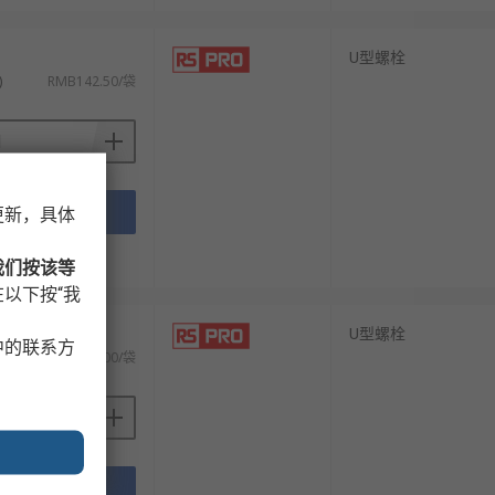
U型螺栓
)
RMB142.50/袋
添加
更新，具体
技术资料
我们按该等
以下按“我
）
U型螺栓
中的联系方
RMB63.00/袋
添加