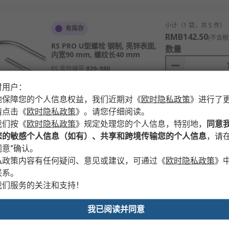
小计（1 袋，共 5 件）
有库存
RMB142.50
(不含税
RS PRO U型螺栓 钢制, 亮锌表面,
数量
内宽90 mm, 螺纹长40 mm
RS 库存编号
829-980
时用户：
地保障您的个人信息权益，我们近期对
《
欧时隐私政策
》
进行了
请点击
《
欧时隐私政策
》
。请您仔细阅读。
产品
我们按
《
欧时隐私政策
》
规定处理您的个人信息，特别地，
同意
您的敏感个人信息（如有）、共享和跨境传输您的个人信息
，请在
意”确认。
小计（1 袋，共 10 件
有库存
私政策内容有任何疑问、意见或建议，可通过
《
欧时隐私政策
》
RMB63.00
(不含税)
联系。
RS PRO U型螺栓 钢制, 亮锌表面,
数量
内宽34 mm, 螺纹长30 mm
我们服务的关注和支持！
RS 库存编号
829-930
我已阅读并同意