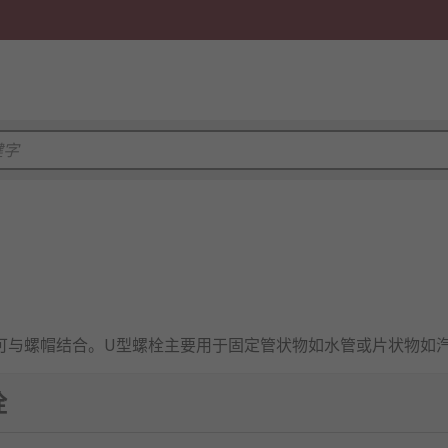
可与螺帽结合。U型螺栓主要用于固定管状物如水管或片状物如
栓