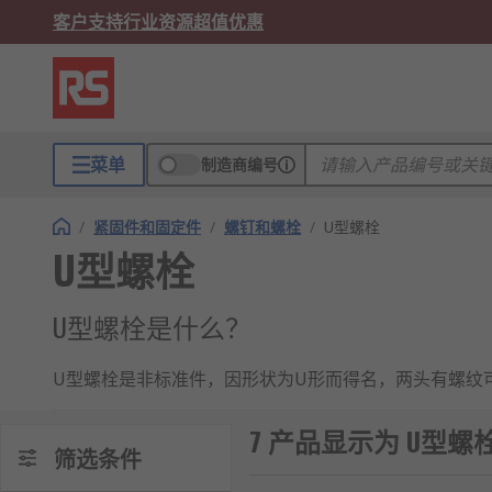
客户支持
行业资源
超值优惠
菜单
制造商编号
/
紧固件和固定件
/
螺钉和螺栓
/
U型螺栓
U型螺栓
U型螺栓是什么？
U型螺栓是非标准件，因形状为U形而得名，两头有螺纹
上一样，故又称其为骑马螺栓。
7 产品显示为 U型螺
U型螺栓的类型
筛选条件