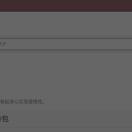
卷起来以实现便携性。
卷包
，在空间有限时存储工具。尽管工具箱是性能优异的储存容器，