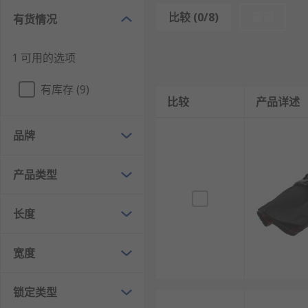
卷包是实现快速、轻松的存储解决方案的必备工具。
比较 (0/8)
重设
有货情况
RS 欧时为您提供了不同品牌的工具卷包，如
RS PRO
、
C
1 可用的选项
欢迎查看和订购欧时电子的工具卷包及相关产品，订购现
有库存 (9)
比较
产品详述
品牌
产品类型
长度
宽度
锁定类型