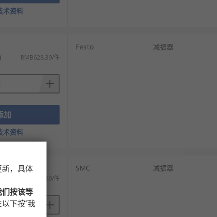
震动的原厂或舒适型减震器。 运动驾驶或赛道日
技术资料
行程、耐冲击的专业越野减震器。
点、行程和车身重量分布都不同。最可靠的方
Festo
减振器
)
RMB628.39/件
原厂更好的操控体验。对于有特殊需求（如经常
是理想选择，但成本高昂。
原厂减震器无法有效控制短而硬的弹簧，会导致
添加
服务更有保障。一套优质的减震器是重要的安全
损。
技术资料
应用场景需求。
SMC
减振器
更新，具体
)
RMB433.89/件
我们按该等
以下按“我