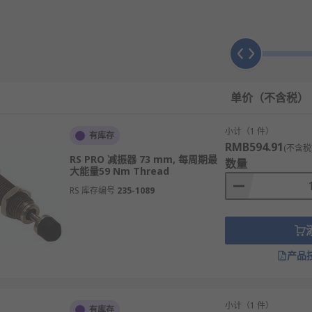
动时，迫使油液通过细小的孔道或阀门，油液流动产生的粘滞阻
）时，控制车辆冲击的强度；在回弹行程（弹簧恢复）时，抑制
单价（不含税）
弹簧阀片）开闭和大小，精确控制油液流动的阻力，从而产生不
，通过减震器外壳和储油缸散发到空气中，因此长时间激烈驾驶
小计（1 件）
有库存
塞运动造成的容积变化，防止油液产生气泡（气蚀），确保阻尼
RMB594.91
(不含税
RS PRO 减振器 73 mm, 每周期最
数量
油液完全分离的浮动活塞设计，响应更灵敏，散热更好，常用于
大能量59 Nm Thread
，电控阀门实时改变油液通道截面积，从而自动调节阻尼力的软
RS 库存编号
235-1089
短波震动时，阀门自动开启提供更柔和的阻尼，提升舒适性。
产品
胎与地面的有效接触，提高过弯、刹车时的稳定性。
确保乘员乘坐平稳舒适，减少疲劳。
小计（1 件）
有库存