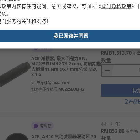
制造商零件编号
RBC1007S
私政策内容有任何疑问、意见或建议，可通过
《
欧时隐私政策
》
联系。
我们服务的关注和支持！
产品
我已阅读并同意
小计（1 件）
有库存
RMB1,613.70
(不含
ACE 减振器, 最大回程力9 N,
数量
MC225EUMH2 79.2 mm, 每周期最
大能量41 Nm 96.7 mm总长 M20
x 1.5
RS 库存编号
366-3301
制造商零件编号
MC225EUMH2
产品
小计（1 件）
有库存
RMB52.89
(不含税)
ACE, AH10 气动减震器限动环 20
数量