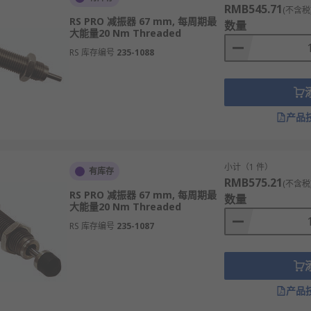
RMB545.71
地转化为热能并耗散掉。
(不含税
RS PRO 减振器 67 mm, 每周期最
数量
等腐蚀性环境中，要求有良好的密封性和耐腐蚀性。
大能量20 Nm Threaded
RS 库存编号
235-1088
，但两力的设定通常不同。
震器性能会逐渐衰减，需要定期检查更换。
热设计是保证性能稳定的关键。
产品
和行驶品质，是重要的安全部件。
小计（1 件）
有库存
RMB575.21
(不含税
作缸在内筒，储油缸在外筒，结构简单成本低，广泛应用于普通
RS PRO 减振器 67 mm, 每周期最
数量
大能量20 Nm Threaded
将油液和高压气体分离，散热好响应快，常用于高性能车和赛车
RS 库存编号
235-1087
止油液气蚀，保持阻尼力稳定，性能优于传统油压式。
油液，容易产生气蚀导致性能不稳定。
尼力的软硬，兼顾日常舒适和运动驾驶。
产品
无级调节阻尼力，如电磁减震、空气减震系统，实现舒适与运动