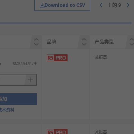
Download to CSV
1
的
9
力将机械能（震动）转化为热能，从而消耗能
车身的连续弹跳，两个行程的阻尼力可以分别设
品牌
产品类型
同的阻尼力，适应不同强度的震动。
后减震器会明显发热。
减振器
力稳定。
)
RMB594.91/件
高性能场合。
硬。
添加
技术资料
减振器