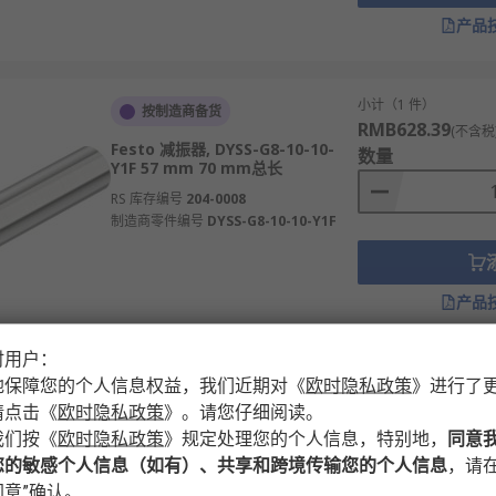
 日常代步 应优先考虑舒适性，选择阻尼偏软、能有效过滤细碎
产品
技型减震器 ，以抑制过弯时的车身侧倾。 越野行驶 则需要长
牌、型号、年份及驱动方式完全匹配。不同车型的悬架结构、安装
匹配的减震器会严重影响安全和性能。
小计（1 件）
按制造商备货
RMB628.39
(不含税
 是最简单直接的选择，能恢复新车状态。 升级性能型 能提供比
Festo 减振器, DYSS-G8-10-10-
数量
顾（如高端豪华车）， 电控空气减震器 或 自适应电磁减震器 
Y1F 57 mm 70 mm总长
RS 库存编号
204-0008
身或更换了更硬的弹簧， 必须 同时更换与之匹配的性能减震器。
制造商零件编号
DYSS-G8-10-10-Y1F
换减震器而沿用疲软的旧弹簧，也无法获得理想的操控提升。
碑和长期质保（如2年以上）的品牌，其产品质量、耐久性和售后
以确保车轮定位参数准确，发挥减震器的最佳效能并避免异常磨
产品
、
ACE
等多款不同规格、型号的产品供您挑选，从而满足不同的
时用户：
小计（1 件）
地保障您的个人信息权益，我们近期对
《
欧时隐私政策
》
进行了
时内发货，线上下单满额免运费。
有库存
RMB433.89
(不含税
请点击
《
欧时隐私政策
》
。请您仔细阅读。
SMC 减振器, RBC1007S 63.7 mm
数量
我们按
《
欧时隐私政策
》
规定处理您的个人信息，特别地，
同意
总长 M10 x 1
您的敏感个人信息（如有）、共享和跨境传输您的个人信息
，请在
RS 库存编号
235-3402
意”确认。