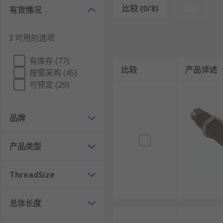
比较 (0/8)
重设
有货情况
液压阻尼原理：减震器内部充满液压油，当活塞运
量。
3 可用的选项
压缩与回弹双行程作用：在压缩行程（弹簧被压缩
定。
有库存 (77)
比较
产品详述
阀门系统控制阻尼力：通过预设的阀门（节流孔、
按需采购 (45)
可预定 (29)
热能转换与散发：震动能量最终转化为油液的热能
气体压力补偿：双筒式减震器利用低压氮气补偿活
品牌
单筒高压气体分离：单筒式减震器采用高压气体与
自适应阻尼变化：电子减震器通过传感器监测路况
产品类型
惯性阀技术：某些减震器采用惯性阀，当遇到高频
减震器的特点
ThreadSize
改善操控稳定性：通过抑制车身多余晃动，保持轮
总体长度
提升乘坐舒适性：有效过滤路面不平引起的震动，