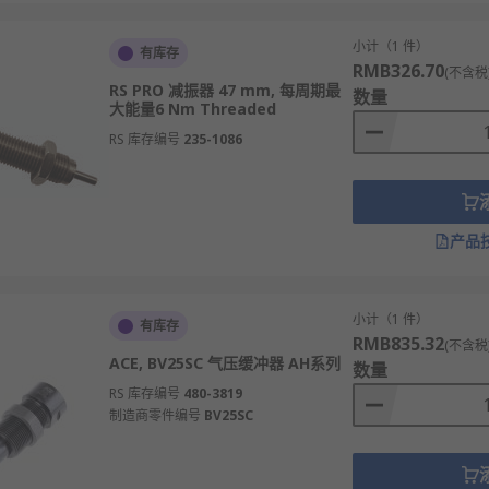
个总成内，常见于麦弗逊式前悬架，结构紧凑。
小计（1 件）
频率自动调整阻尼力，低速震动时软，高速冲击时硬。
有库存
RMB326.70
(不含税
RS PRO 减振器 47 mm, 每周期最
数量
大能量6 Nm Threaded
RS 库存编号
235-1086
部件，每车必备，数量为四支或更多。
托车操控性和舒适性，形式包括前叉套筒式和后中央减震式。
证高速行驶的平稳性和安全性。
产品
大冲击能量。
减少运行震动，保护设备精度和寿命。
小计（1 件）
有库存
上，抵御地震和强风引起的结构晃动。
RMB835.32
(不含税
ACE, BV25SC 气压缓冲器 AH系列
震器，减少运转时的噪音和震动。
数量
RS 库存编号
480-3819
使用者的冲击。
制造商零件编号
BV25SC