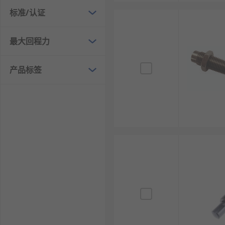
弹簧-减震器支柱：将减震器与螺旋弹簧集成在一
标准/认证
频率响应减震器：采用特殊阀门技术，可根据震动
最大回程力
减震器的应用领域
产品标签
汽车悬架系统：乘用车、商用车、卡车的核心悬架
摩托车前叉和后悬架：用于缓冲车轮震动，提升摩
铁路车辆：应用于机车、客车和货车的转向架，保
航空航天：用于飞机起落架，吸收飞机着陆时的巨
工业机械：安装在冲压机床、精密机床等设备上，
建筑结构减震：作为阻尼器安装在高层建筑、桥梁
家用电器：高端洗衣机、冰箱等电器中安装微型减
运动器材：用于自行车座管、越野跑鞋等，减轻对
如何选择合适的减震器