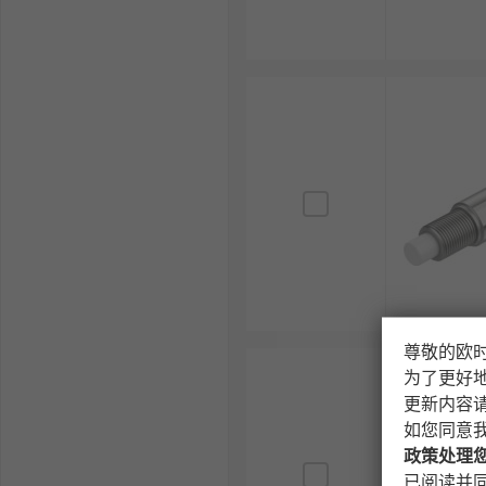
根据主要用途匹配性能取向 ：这是最重要的原则。
用车，则需要支撑性更强、阻尼更硬的 运动型或竞
确认与车型的匹配度 ：减震器必须与您的车辆品
式是使用车型VIN码或目录进行查询。盲目安装不
选择正确的类型：从原厂到高性能 ： 原厂替换型
变更负载的SUV、MPV）或追求极致舒适与操控兼
遵循“弹簧与减震器匹配”原则 ：如果您降低了车
弹跳不止，贴地性变差，反而更不安全。反之，只
考虑品牌信誉与质保服务 ：选择在业界有良好口
投资，不应只图便宜。安装后最好进行四轮定位，
RS 欧时
为您提供了不同品牌的减震器，如
Festo
、
SMC
尊敬的欧
为了更好
欢迎查看和订购RS的减震器及相关产品，订购现货24小
更新内容
如您同意
政策处理
已阅读并同