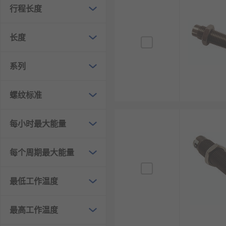
行程长度
衰减震动能量：核心功能是将机械震动能量不可逆
工作环境恶劣：长期暴露在剧烈温差、泥水、盐碱
长度
双向作用：在压缩和回弹两个方向上均产生阻尼力
性能衰减特性：随着油封老化、油液性能下降，减
系列
散热要求高：持续工作会产生大量热量，良好的散
安全关键部件：其性能直接关系到车辆的操控安全
螺纹标准
减震器的类型
每小时最大能量
双筒式减震器：最常见类型，有内外两个筒体，工
每个周期最大能量
单筒式减震器：只有一个工作缸，内部用浮动活塞
充气式减震器：内部充有低压或高压氮气，有效防
最低工作温度
液力减震器：早期或最简单的形式，不充气，仅靠
手动可调减震器：允许用户手动调节阀门，改变阻
最高工作温度
电子控制减震器：通过车载电脑和传感器，自动或