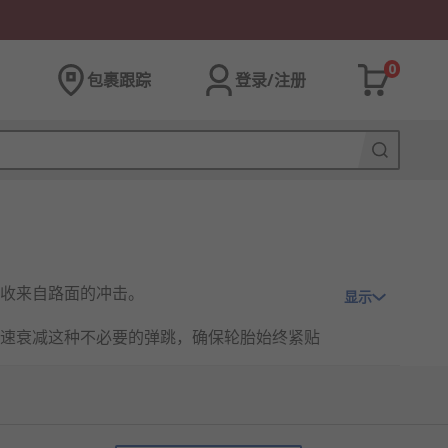
0
包裹跟踪
登录/注册
收来自路面的冲击。
显示
速衰减这种不必要的弹跳，确保轮胎始终紧贴
泛应用于汽车、摩托车、飞机起落架及工业设