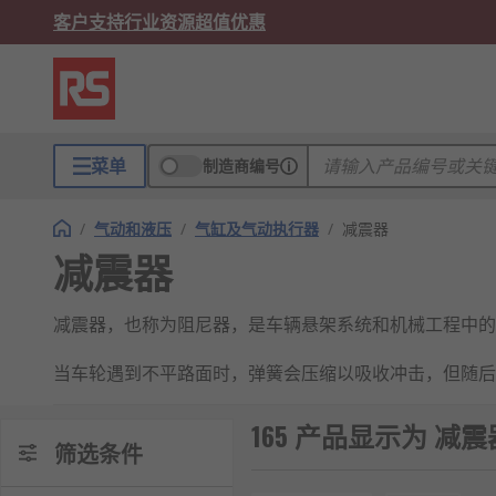
客户支持
行业资源
超值优惠
菜单
制造商编号
/
气动和液压
/
气缸及气动执行器
/
减震器
减震器
减震器，也称为阻尼器，是车辆悬架系统和机械工程中的
当车轮遇到不平路面时，弹簧会压缩以吸收冲击，但随后
地面，从而显著提升车辆的操控稳定性、乘坐舒适性和安
备中，是控制震动不可或缺的装置。
165 产品显示为 减震
筛选条件
减震器的工作原理