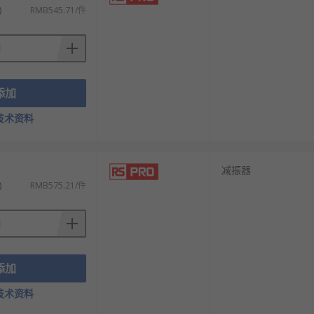
)
RMB545.71/件
添加
技术资料
减振器
)
RMB575.21/件
轿车。
。
添加
技术资料
的平衡。