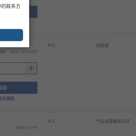
中的联系方
添加
技术资料
ACE
减振器
税)
RMB1,613.70/件
添加
技术资料
ACE
气动减震器限动环
RMB52.89/件