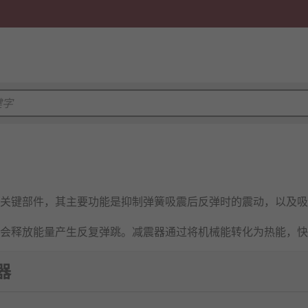
关键部件，其主要功能是抑制弹簧吸震后反弹时的震动，以及吸
会释放能量产生反复弹跳。减震器通过将机械能转化为热能，快
全性。其核心是内部油液在压力下通过精密阀系产生阻尼力。广
器