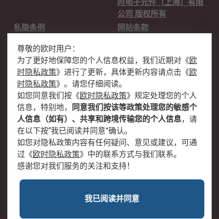
时电子元件（上海）有限
公司 版权所有
私隐条例
网站条款
邮件安全
销售条款和条件
尊敬的欧时用户：
为了更好地保障您的个人信息权益，我们近期对
《
欧
关于欧时
时隐私政策
》
进行了更新，具体更新内容请点击
《
欧
欧时销售条款
账户和付款
时隐私政策
》
。请您仔细阅读。
如您同意我们按
《
欧时隐私政策
》
规定处理您的个人
企业集团
全球办事处
信息，特别地，
同意我们按该等政策处理您的敏感个
关于我们
新闻中心
人信息（如有）、共享和跨境传输您的个人信息
，请
加入我们
在以下按“我已阅读并同意”确认。
如您对隐私政策内容有任何疑问、意见或建议，可通
过
《
欧时隐私政策
》
中的联系方式与我们联系。
感谢您对我们服务的关注和支持！
我已阅读并同意
沪公网安备 31011502009054号