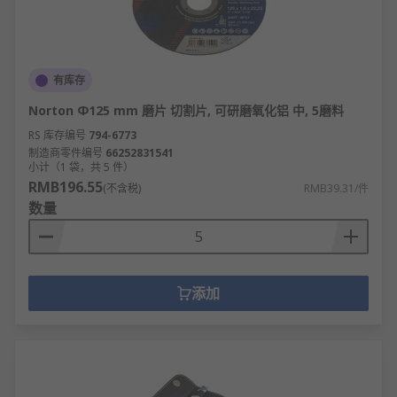
钻模式），DIY用户可选基础单功能型号。附加
功能如工作灯、电量显示可提升操作便利性。
评估安全防护与人体工程学设计：金属切割工
有库存
具必须配备防护罩和紧急制动；长期使用选择
振动值≤2.5m/s²的低振动型号；高空作业确认
Norton Φ125 mm 磨片 切割片, 可研磨氧化铝 中, 5磨料
工具重量≤2.5kg。握把需符合人体工学且带防
RS 库存编号
794-6773
滑纹，关键部位要有绝缘保护。通过
制造商零件编号
66252831541
小计（1 袋，共 5 件）
CCC/UL/CE认证的产品具有可靠安全保障。
RMB196.55
(不含税)
RMB39.31/件
平衡使用频率与性价比：年使用≤50小时选DIY
数量
级工具；200小时以上选工业级产品。比较电机
类型：有刷电机成本低但寿命短（约100小
时），无刷电机寿命可达1000小时以上。考虑
配件通用性，选择主流品牌确保配件供应。租
添加
赁率高的工具（如大型切割机）可考虑租赁替
代购买。
正在寻找电动工具、焊接和焊接解决方案， 那么您来
对地方了。RS欧时 提供高质量保证的产品、工具和