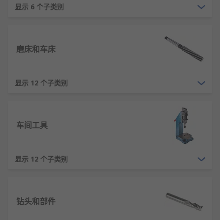
显示 6 个子类别
打磨等多种功能。
安全防护：包含防护罩、断电保护、过载保护
等多重安全设计。
磨床和车床
环境适应：防尘结构设计，部分型号可达IP54
防护等级。
节能环保：无刷电机技术使能量转换效率最高
显示 12 个子类别
可达85%以上。
智能互联：高端型号支持APP控制，记录工作数
据并优化参数。
车间工具
电动工具的类型
显示 12 个子类别
旋转类工具：电钻、角磨机等通过主轴旋转实
现切削作业。
冲击类工具：电锤、冲击扳手等结合旋转与冲
钻头和部件
击力完成作业。