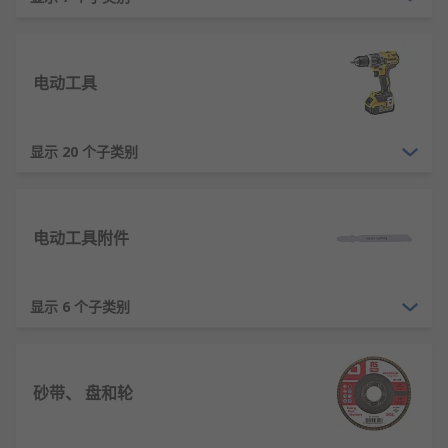
放电保护、电量显示和均衡管理。
安全控制原理：采用双重绝缘设计、瞬时制动
电路防止意外启动。
电动工具
冷却散热原理：内置风扇产生气流，通过机壳
散热片进行强制风冷降温。
显示 20 个子类别
振动抑制原理：通过平衡块、减震材料降低作
业时的有害振动。
电动工具的特点
电动工具附件
高效作业：功率密度高，工作效率可达手动工
具的5-10倍。
显示 6 个子类别
精度可控：配备深度尺、水平仪等辅助装置，
保证加工精度。
人机工程：握持部位采用防滑橡胶，重量分布
砂带、 盘和轮
均衡降低疲劳度。
多功能扩展：通过更换附件实现钻孔、切割、