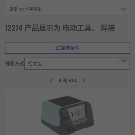
往复类工具：电锯、曲线锯等通过刀具往复运
动进行切割。
显示 10 个子类别
固定类工具：台锯、钻床等需要固定安装的基
准加工设备。
12274 产品显示为 电动工具、 焊接
表面处理类：砂光机、抛光机专门用于表面精
加工处理。
筛选条件
园林工具：割草机、绿篱机等户外园艺养护专
用设备。
排序方式
相关度
测量工具：激光测距仪、电子水平仪等数字化
测量设备。
8
的
614
专用工具：管道疏通机、混凝土振动棒等特殊
工况设备。
电动工具的应用领域
建筑工程：钢筋切割、模板加工、管线敷设等
施工现场作业。