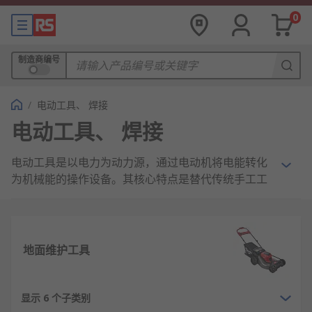
0
制造商编号
/
电动工具、 焊接
电动工具、 焊接
电动工具是以电力为动力源，通过电动机将电能转化
为机械能的操作设备。其核心特点是替代传统手工工
具，显著提升加工效率和精度。
电动工具通常由电机、传动机构、工作头和外壳等部
分组成，按供电方式可分为有线（交流供电）和无线
地面维护工具
（
电池
供电）两大类。常见类型包括
电钻
、
角磨机
、
电锯
、电起子等，广泛应用于建筑、装修、制造及家
庭DIY领域。
显示 6 个子类别