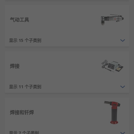
相比手动工具，电动工具具有动力强劲、操作省力、
可控制性强等优势，并能实现切割、打磨、钻孔等复
杂加工。现代电动工具正朝着无绳化、智能化、安全
气动工具
化的方向发展，锂电池技术的进步使其便携性和续航
能力大幅提升。
显示 15 个子类别
电动工具的工作原理
电磁驱动原理：通过电动机将电能转化为机械
焊接
能，利用电磁感应产生旋转力矩驱动工作头。
齿轮传动原理：采用多级齿轮箱进行转速转换
和扭矩放大，满足不同作业需求。
显示 11 个子类别
冲击能量原理：冲击钻等工具通过飞轮储能产
生高频锤击，实现脆性材料破碎。
焊接和钎焊
电子调速原理：通过可控硅或PWM技术调节输
入电压，实现无级变速控制。
电池管理原理：锂电工具通过BMS系统实现充
显示 7 个子类别