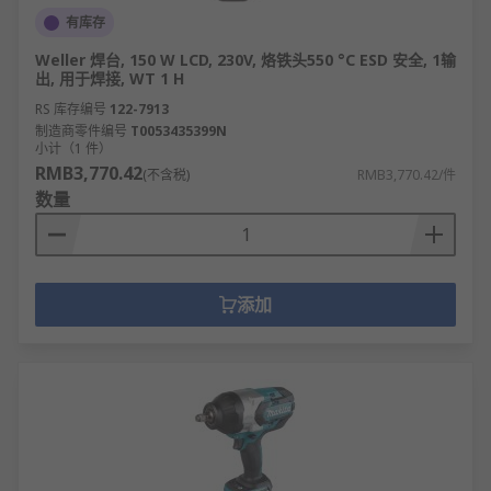
装修装饰：吊顶安装、墙面开槽、木制品加工
有库存
等精装修工程。
Weller 焊台, 150 W LCD, 230V, 烙铁头550 °C ESD 安全, 1输
工业生产：设备安装调试、生产线维护修理等
出, 用于焊接, WT 1 H
工业场景。
RS 库存编号
122-7913
汽车维修：零部件拆装、车身修复等汽修厂日
制造商零件编号
T0053435399N
小计（1 件）
常作业。
RMB3,770.42
(不含税)
RMB3,770.42/件
家居DIY：家具组装、家电维修等家庭自助维修
数量
活动。
市政工程：道路养护、管道维修等市政基础设
施维护。
添加
木工制作：实木家具制作、工艺品雕刻等木艺
加工作业。
紧急救援：破拆、切割等应急救援和事故处理
现场。
如何选择合适的电动工具