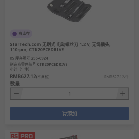
附件来帮助您完成工作，并提供无与伦比的服务。我
们的产品系列包括以下类别的产品：气动工具、钻头
和零件、铣削和车削、电动工具、电动工具附件、砂
带、磨盘和磨轮、焊接、熔接和钎焊、车间工具。
有库存
因此，如果您是工程师、电气技师、木匠、管道工或
StarTech.com 无刷式 电动螺丝刀 1.2 V, 无绳插头,
泥水匠， RS欧时均可提供解决方案。
110rpm, CTK20PCEDRIVE
RS 库存编号
256-6924
我们的工具系列均由领先品牌供应，如
DeWALT
、
制造商零件编号
CTK20PCEDRIVE
Makita
、
博世
、史丹利、Wera、
Bahco
、
RS PRO
等
小计（1 件）
等……
RMB627.12
(不含税)
RMB627.12/件
数量
为什么应该选择从RS欧时购买工
具？
添加
我们将客户满意度放在企业经营的首要位置，我们成
立于 1936 年，在为客户提供工具方面拥有无与伦比
的专业知识。我们为全球工程师提供支持，向 160 多
个国家/地区的客户提供工具，他们知道可以信赖我们