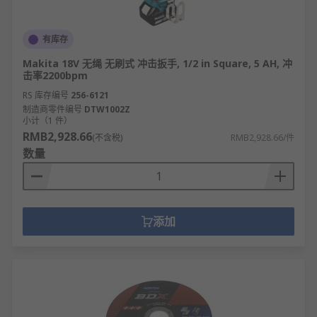
根据作业对象匹配功率和扭矩：混凝土钻孔需
选用≥800W冲击钻，金属切割需要≥1500W角磨
有库存
机，木工雕刻则可选≤500W精密工具。扭矩需
求根据材料硬度确定：拧紧螺栓需30-
Makita 18V 无绳 无刷式 冲击扳手, 1/2 in Square, 5 AH, 冲
击率2200bpm
100N·m，而拆卸锈蚀螺丝可能需要200N·m以
RS 库存编号
上。专业级工具功率储备应超出日常需求
256-6121
制造商零件编号
DTW1002Z
20%，避免长期满负荷运行。
小计（1 件）
RMB2,928.66
依据使用场景选择供电方式：固定车间作业优
(不含税)
RMB2,928.66/件
数量
选有线工具保证持续供电；高空作业和户外施
工选择锂电工具（优先20V平台）；频繁移动场
合选用电池通用化的系列产品。电池容量选择
参考：2Ah电池适合30分钟轻度作业，5Ah以上
满足全天高强度使用。注意充电速度，快充技
添加
术可缩短60%充电时间。
针对加工精度选择功能配置：精密加工需要无
级调速（0-3000rpm可调）和软启动功能；开
孔定位需带激光指示；深度控制需配置限位
杆。专业场景选择多功能组合工具（如电锤+电