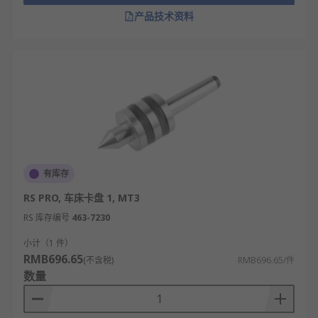
形状精度。
产品技术资料
自动化生产：配合机器人和自动化设备，提高
生产效率和一致性。
模具制造：在模具制造中固定工件，确保模具
的精确度和耐用性。
汽车制造：用于汽车零件如发动机缸体、曲轴
等的加工。
航空航天：用于制造飞机、火箭等航空航天器
的高精度零件。
有库存
医疗器械：在医疗器械制造中，用于加工精密
RS PRO, 车床卡盘 1, MT3
的医疗器械部件。
RS 库存编号
463-7230
船舶制造：在船舶制造中，用于加工船用零部
小计（1 件）
件，确保船体的结构和性能。
RMB696.65
(不含税)
RMB696.65/件
RS 欧时为您提供了不同品牌的车床夹具，如
数量
RS PRO
等多款不同规格、型号的产品供您挑选，从而满足不
同的应用场景需求。