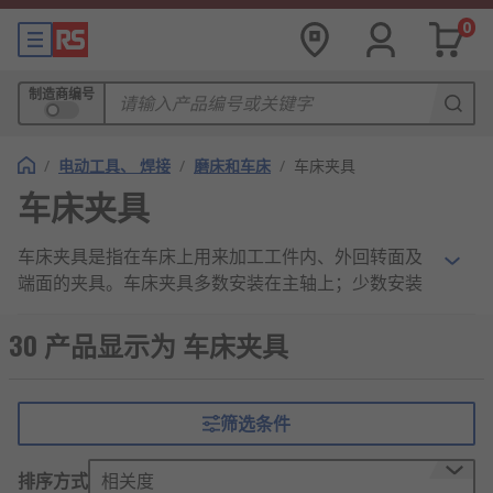
0
制造商编号
/
电动工具、 焊接
/
磨床和车床
/
车床夹具
车床夹具
车床夹具是指在车床上用来加工工件内、外回转面及
端面的夹具。车床夹具多数安装在主轴上；少数安装
在床鞍或床身上。
30 产品显示为 车床夹具
车床夹具的分类
三爪卡盘夹具：适用于圆形或圆柱形工件的装
筛选条件
夹，通过三个均匀分布的爪头夹紧工件。
数控车床专用夹具：配合数控车床使用，能精
排序方式
相关度