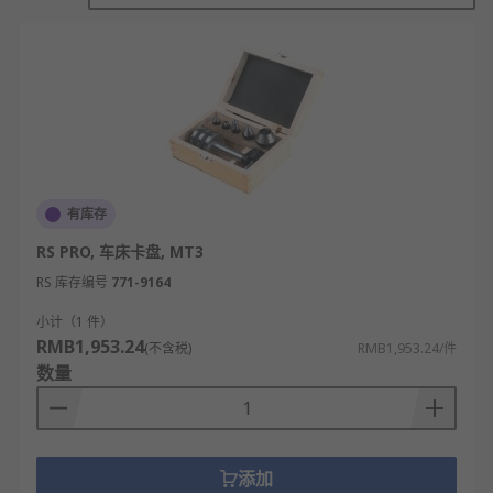
准定位并固定各种形状和尺寸的工件。
液压夹具：利用液压原理实现工件的快速夹紧
和松开，适用于大型和重型工件的加工。
磁性夹具：利用磁铁的磁力将工件吸附在夹具
上，适用于小型、薄型或导磁材料的工件。
可调式夹具：通过调整夹具的各部分，可以适
应不同尺寸和形状的工件，提高夹具的通用
有库存
性。
RS PRO, 车床卡盘, MT3
分度头夹具：用于工件的旋转定位，配合分度
头使用，实现工件的多角度加工。
RS 库存编号
771-9164
组合夹具：由多个可拆卸的夹具元件组成，可
小计（1 件）
根据需要灵活组合，适用于复杂或特殊工件的
RMB1,953.24
(不含税)
RMB1,953.24/件
加工。
数量
车床夹具的应用
数控加工：用于精密零件的加工，确保尺寸和
添加