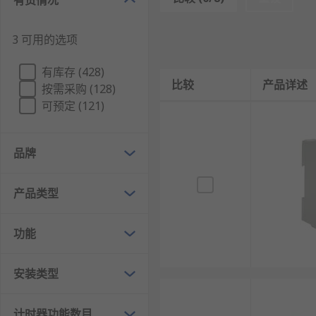
有货情况
延时接通电路：在电路启动后，按设定时间延迟接
3 可用的选项
延时断开电路：电路正常工作时保持回路接通，接
循环定时控制：可预设接通和断开的交替时间，实
有库存 (428)
比较
产品详述
按需采购 (128)
失电延时保护：当控制电路突然失电时，延时断
开
可预定 (121)
时间继电器类型
品牌
电磁式时间继电器
空气阻尼式时间继电器
产品类型
电子式时间继电器
数显式时间继电器
功能
固态式时间继电器
安装类型
时间继电器应用领域
计时器功能数目