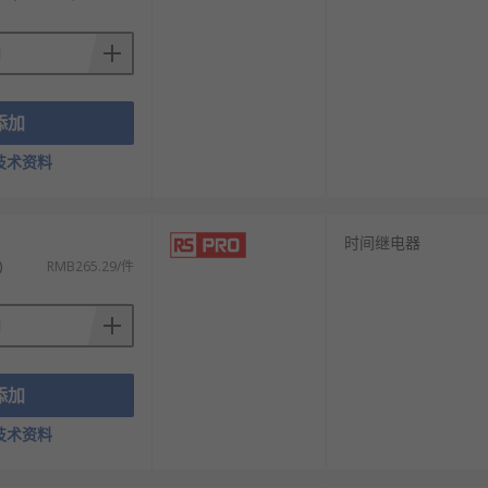
效。
性。
。
添加
时间。
技术资料
时间继电器
)
RMB265.29/件
继电器型号的产品供您挑选，您可以根据实际要
添加
技术资料