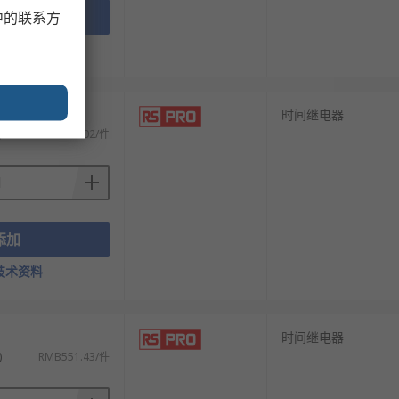
添加
中的联系方
技术资料
时间继电器
)
RMB773.02/件
添加
技术资料
时间继电器
)
RMB551.43/件