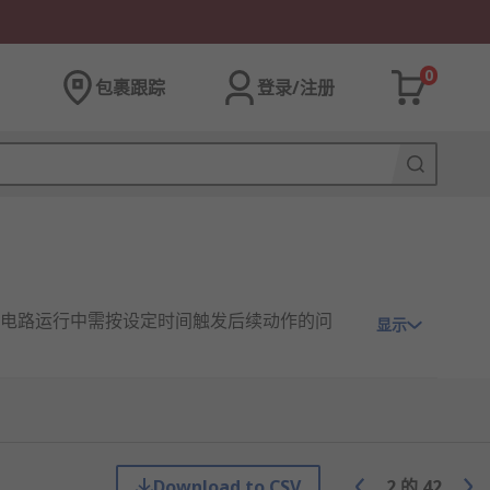
0
包裹跟踪
登录/注册
电路运行中需按设定时间触发后续动作的问
显示
到启动信号后，内部计时机构开始工作，按照预设
序协调。
Download to CSV
2
的
42