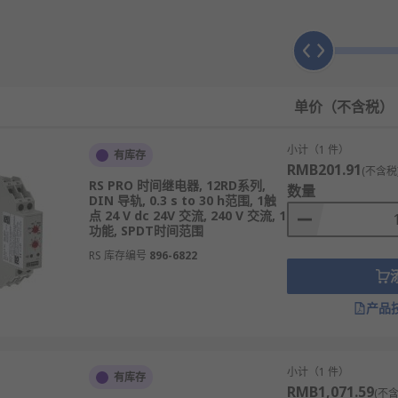
通指定回路，实现负载的延时启动，避免多个元件同时启动造成
收停止信号后，按设定时间延迟断开回路，为设备停机后的余温
现电路的周期性通断循环，适用于需要间歇工作的设备控制。
单价（不含税）
关
键回路，为设备应急处理、数据保存或人员撤离提供宝贵时间
小计（1 件）
有库存
RMB201.91
(不含税
RS PRO 时间继电器, 12RD系列,
数量
DIN 导轨, 0.3 s to 30 h范围, 1触
点 24 V dc 24V 交流, 240 V 交流, 1
功能, SPDT时间范围
RS 库存编号
896-6822
产品
小计（1 件）
有库存
RMB1,071.59
(不含