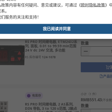
私政策内容有任何疑问、意见或建议，可通过
《
欧时隐私政策
》
联系。
产品
我们服务的关注和支持！
我已阅读并同意
小计（1 件）
有库存
RMB773.02
(不含税
RS PRO 时间继电器, ETM2432系
数量
列, 面板, 0.01 to 99.59 min范围
24 V dc 24V 交流, 多功能
RS 库存编号
124-1078
产品
小计（1 件）
有库存
RMB551.43
(不含税
RS PRO 时间继电器, 2 AS系列,
数量
DIN 导轨, 3 to 120 s范围, 2触点