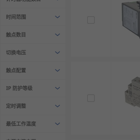
工业自动化生产线：用于流水线工序间的时序配合
电力系统运维：应用于变电站合闸回路、线路保护
时间范围
家用电器制造：搭载于洗衣机、微波炉、空调等家
交通运输设备：用于汽车转向灯闪烁控制、列车车
触点数目
建筑消防系统：在火灾报警系统中，实现延时启动
机床加工设备：控制机床切削、冷却、夹紧等动作
切换电压
时间继电器品牌
触点配置
RS
为您提供了不同的时间继电器品牌厂家，如
Finder
、
O
求进行时间继电器批发从而满足不同的应用场景需求。
IP 防护等级
欢迎查看和订购RS的时间继电器及相关产品，订购现货2
定时调整
最低工作温度