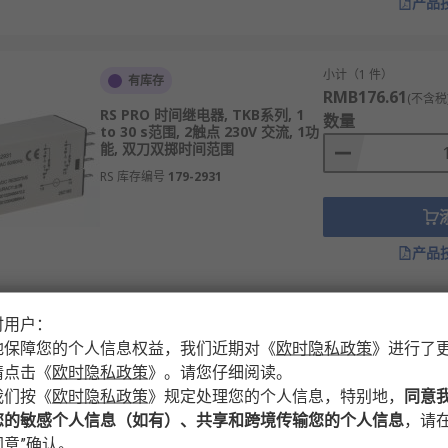
产品
小计（1 件）
有库存
RMB176.61
(不含税
RS PRO 时间继电器, TKB系列, 1
数量
to 30 s范围, 2触点 230V 交流, 1功
能, 双刀双掷时间范围
RS 库存编号
179-2931
产品
时用户：
小计（1 件）
暂时缺货
RMB577.48
地保障您的个人信息权益，我们近期对
《
欧时隐私政策
》
进行了
(不含税
RS PRO 时间继电器, 2LL021_00系
数量
请点击
《
欧时隐私政策
》
。请您仔细阅读。
列, DIN 导轨, 0.1 s to 120 Days范
我们按
《
欧时隐私政策
》
规定处理您的个人信息，特别地，
同意
围, 1触点 240 V dc 24V 交流, 240
V 交流, 多功能, SPDT时间范围
您的敏感个人信息（如有）、共享和跨境传输您的个人信息
，请在
意”确认。
RS 库存编号
896-6841