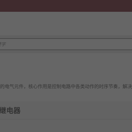
的电气元件，核心作用是控制电路中各类动作的时序节奏，解决
时计时→到达设定时间→输出控制信号” 的循环：当输入端接收
间继电器
发送通断信号，驱动执行元件完成相应动作，实现电路动作的时