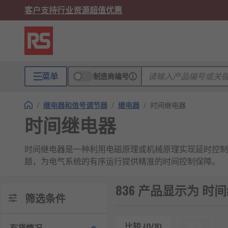
客户支持
行业资源
超值优惠
菜单
制造商编号
/
继电器和信号调节器
/
继电器
/
时间继电器
时间继电器
时间继电器是一种利用电磁原理或机械原理实现延时控制
题，为电气系统的有序运行提供精准的时间控制保障。
时间
继电器
的工作逻辑本质是 “接收触发信号→内部延
836 产品显示为 时
的延时时间进行计时，计时结束后通过输出端向后续电路
筛选条件
时间继电器功能
比较 (0/8)
重设