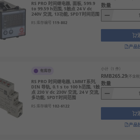
，确保上一工序完成后再启动下一工序，保障生产流程的有序高
RS PRO 时间继电器, 面板, 599.9
数量
to 99.59 h范围, 5触点 24 V dc
装置中，实现延时跳闸、延时重合闸等功能，提升电力系统稳定
240V 交流, 13功能, SPDT时间范围
电中，控制进水、加热、制冷等动作的延时启停，优化使用体验
RS 库存编号
119-802
门开关延时、交通信号灯切换等场景，保障运行安全与秩序。
排烟风机、延时关闭防火阀等动作，为人员疏散和灭火工作争取
产品
的时序，避免加工过程中动作冲突，提升加工精度和设备寿命。
小计（1 件）
有库存
RMB265.29
(不含税
mron
、
Schneider Electric
等多款不同时间继电器规格、时间
RS PRO 时间继电器, LMMT系列,
数量
DIN 导轨, 0.1 s to 100 h范围, 1触
点 230 V dc 230V 交流, 24 V 交流,
多功能, SPDT时间范围
4小时内发货，线上下单满额免运费。
RS 库存编号
102-6122
产品