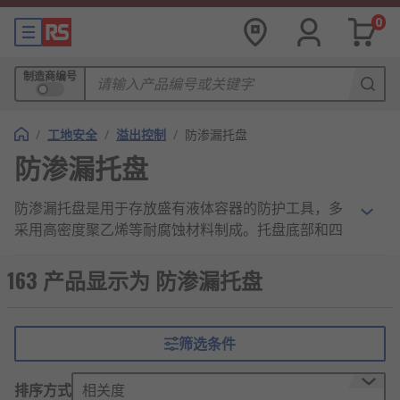
0
制造商编号
/
工地安全
/
溢出控制
/
防渗漏托盘
防渗漏托盘
防渗漏托盘是用于存放盛有液体容器的防护工具，多
采用高密度聚乙烯等耐腐蚀材料制成。托盘底部和四
周设有防渗漏结构，能有效承接容器泄漏的液体，避
免环境污染和安全隐患。具有耐酸碱、抗冲击、易清
163 产品显示为 防渗漏托盘
洁等特点，广泛应用于化工、仓储、实验室等场景，
是液体存储与运输中的重要安全防护设备。
筛选条件
防渗漏托盘工作原理
排序方式
相关度