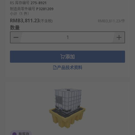
泄漏情况，适用于高危化学品管理。
RS 库存编号
275-8921
制造商零件编号
P3281209
小计（1 件）
防渗漏托盘应用领域
RMB3,811.23
(不含税)
RMB3,811.23/件
数量
石油化工行业：用于存储和运输油罐、化学品
储罐、反应釜等设备，防止油品、酸碱溶液泄
漏污染环境。
汽车制造与维修：承接汽车生产线上的润滑
添加
油、切削液泄漏，以及维修车间废机油、清洗
产品技术资料
剂的存放防漏。
医药化工企业：保障药品原料、试剂、溶剂等
化学品存储安全，避免泄漏造成环境污染与药
品污染。
实验室与科研机构：存放各类化学试剂、实验
废液容器，防止泄漏引发安全事故与环境污染
风险。
仓储物流领域：在仓库中用于存放桶装化学
有库存