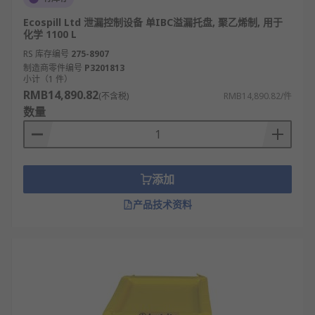
品、油品，确保运输装卸过程中液体泄漏得到
有效控制。
Ecospill Ltd 泄漏控制设备 单IBC溢漏托盘, 聚乙烯制, 用于
化学 1100 L
能源电力行业：承接变电站变压器油、蓄电池
RS 库存编号
275-8907
电解液等液体泄漏，防止污染土壤与水体，保
制造商零件编号
P3201813
障设施安全。
小计（1 件）
RMB14,890.82
环保危废处理：用于危废暂存间，收纳各类危
(不含税)
RMB14,890.82/件
数量
险废弃物容器，避免泄漏造成二次污染，符合
环保合规要求。
RS 欧时为您提供了不同品牌的防渗漏托盘，如
Ecospill
、
lubetech
、
RS PRO
等多款不同规格、型号
添加
的产品供您挑选，从而满足不同的应用场景需求。
产品技术资料
欢迎查看和订购
RS
的防渗漏托盘及相关产品，订购现
货24小时内发货，线上下单满额免运费。