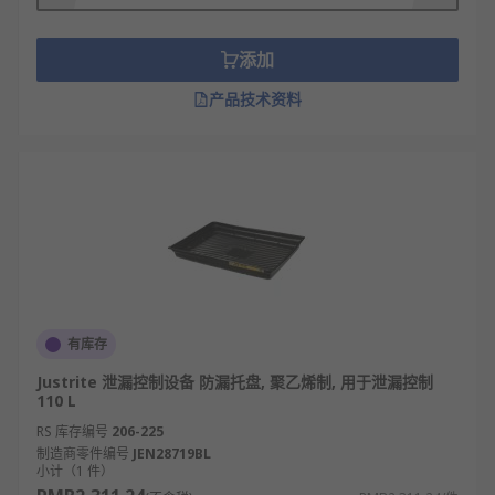
手，方便移动；排液口设计利于快速排空积
液，降低清理难度。
添加
安全环保性：有效控制泄漏污染，避免土壤、
产品技术资料
水体受到化学物质侵害，符合环保法规与安全
标准要求。
承重能力强：采用加厚板材与加强筋设计，能
承受重型设备、满载容器的重量，保障使用稳
定性。
长期耐用性：抗紫外线、抗冲击性能突出，在
户外、高温、低温等环境下仍可保持良好的防
渗漏功能。
有库存
防渗漏托盘类型
Justrite 泄漏控制设备 防漏托盘, 聚乙烯制, 用于泄漏控制
110 L
塑料防渗漏托盘：由高密度聚乙烯（HDPE）制
RS 库存编号
206-225
成，质轻、耐化学腐蚀、成本低，适用于实验
制造商零件编号
JEN28719BL
室、小型仓储的化学品存储防漏。
小计（1 件）