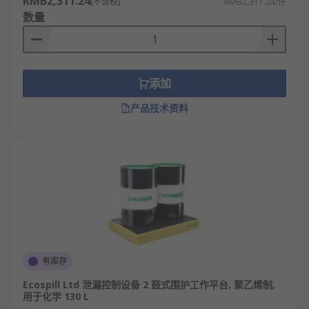
RMB2,311.24
(不含税)
RMB2,311.24/件
金属防渗漏托盘：以不锈钢或镀锌钢为材质，
数量
强度高、耐高温、承重好，常用于工业车间、
加油站等重型设备防漏。
折叠式防渗漏托盘：采用可折叠围板设计，闲
置时节省空间，便于运输与存储，适合临时作
添加
业或移动场景使用。
产品技术资料
分体组合式托盘：由底座与可拆卸围板组成，
可根据需求调整托盘高度，灵活应对不同体积
容器的防漏需求。
双壁防渗漏托盘：双层结构设计，中间真空或
填充保温材料，兼具防渗漏与隔热保温功能，
适用于特殊化学品存储。
吸附型防渗漏托盘：内置吸附材料层，泄漏时
自动吸附液体，减少二次污染，常用于实验
室、危废暂存间。
有库存
智能化防渗漏托盘：集成传感器、无线传输模
Ecospill Ltd 泄漏控制设备 2 鼓式围护工作平台, 聚乙烯制,
用于化学 130 L
块，可实时监测液位、温度等数据，远程预警