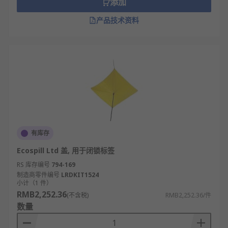
通过叠加或拼接，增加防溢高度，应对高流量
添加
泄漏或突发大量泄漏情况。
产品技术资料
监测预警辅助：集成液位传感器或显色材料，
当托盘内液体达到一定高度或发生泄漏时，触
发声光报警或颜色变化，及时提醒人员处置。
防渗漏托盘特点
高效防漏性：全封闭结构与高密封工艺，确保
液体零渗漏，有效拦截各类化学品、油品等泄
漏物。
有库存
材质强适应性：选用耐腐蚀、耐老化材料，可
Ecospill Ltd 盖, 用于闭锁标签
耐受酸、碱、油等多种化学物质侵蚀，适用复
RS 库存编号
794-169
杂环境。
制造商零件编号
LRDKIT1524
灵活多样性：尺寸、形状规格丰富，且有单
小计（1 件）
RMB2,252.36
层、多层、分体组合等多种结构，适配不同设
(不含税)
RMB2,252.36/件
数量
备与场地需求。
便捷操作性：部分托盘配备叉车槽、搬运把