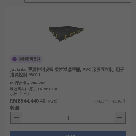
物理阻隔防漏：通过托盘底部与侧壁一体成型
的密闭结构，形成物理屏障，阻止泄漏液体向
外扩散，实现泄漏物的有效截留。
容量缓冲承接：托盘设计有特定容积的凹槽或
隔舱，用于承接设备、容器泄漏的液体，为应
急处理争取时间，避免污染物快速蔓延。
坡度导流设计：托盘底部设置一定坡度，使泄
漏液体自动流向集中区域或排液口，便于收集
按制造商备货
处理，防止液体在托盘内大面积积存。
Justrite 泄漏控制设备 柔性溢漏容器, PVC 涂层面料制, 用于
耐腐蚀密封：采用耐酸碱、防腐蚀材料（如高
泄漏控制 9501 L
密度聚乙烯、不锈钢）及密封工艺，确保托盘
RS 库存编号
206-202
自身不被泄漏液体侵蚀，维持长期防漏性能。
制造商零件编号
JEN28504BL
小计（1 件）
吸附增强防护：部分托盘内置吸附材料（如吸
RMB544,440.40
(不含税)
RMB544,440.40/件
附棉、吸附颗粒），可快速吸收泄漏液体，减
数量
少液体流动，提升防渗漏效果与应急处理能
力。
组合式防溢：多层托盘或带围板的扩展结构，