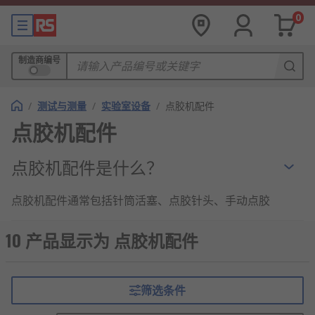
0
制造商编号
/
测试与测量
/
实验室设备
/
点胶机配件
点胶机配件
点胶机配件是什么？
点胶机配件通常包括针筒活塞、点胶针头、手动点胶
枪和针筒套头组件。可因应不同的使用情况选用各种
各样的点胶机配件。
10 产品显示为 点胶机配件
RS 欧时为您提供了不同品牌的点胶机配件，如RS
PRO、Metcal、PAL等多款不同规格、型号的产品供
筛选条件
您挑选，从而满足不同的应用场景需求。