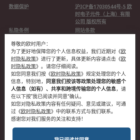
数据保护
沪ICP备17030544号-5 欧
时电子元件（上海）有限
公司 版权所有
私隐条例
网站条款
邮件安全
销售条款和条件
尊敬的欧时用户：
为了更好地保障您的个人信息权益，我们近期对
《
欧
关于欧时
时隐私政策
》
进行了更新，具体更新内容请点击
《
欧
欧时销售条款
账户和付款
时隐私政策
》
。请您仔细阅读。
如您同意我们按
《
欧时隐私政策
》
规定处理您的个人
企业集团
全球办事处
信息，特别地，
同意我们按该等政策处理您的敏感个
关于我们
新闻中心
人信息（如有）、共享和跨境传输您的个人信息
，请
加入我们
在以下按“我已阅读并同意”确认。
如您对隐私政策内容有任何疑问、意见或建议，可通
过
《
欧时隐私政策
》
中的联系方式与我们联系。
感谢您对我们服务的关注和支持！
我已阅读并同意