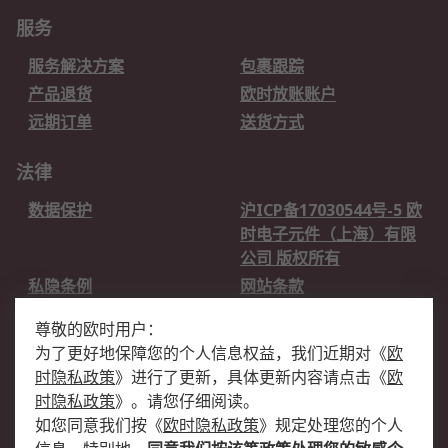
服务
服务解决方案
包裹跟踪
产品退货
欧时放账账户
远期订单
送货方式
法律
数据保护
沪ICP备17030544号-5 欧
时电子元件（上海）有限
公司 版权所有
私隐条例
网站条款
邮件安全
销售条款和条件
尊敬的欧时用户：
为了更好地保障您的个人信息权益，我们近期对
《
欧
关于欧时
时隐私政策
》
进行了更新，具体更新内容请点击
《
欧
欧时销售条款
账户和付款
时隐私政策
》
。请您仔细阅读。
如您同意我们按
《
欧时隐私政策
》
规定处理您的个人
企业集团
全球办事处