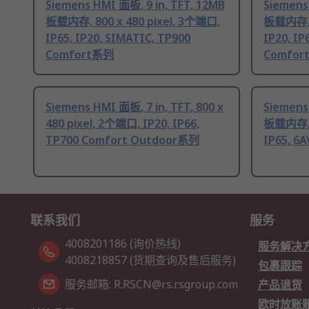
Siemens HMI 面板, 9 in, TFT, 12MB
Siemens
板载内存, 800 x 480 pixel, 3个端口,
板载内存, 8
IP65, IP20, SIMATIC, TP900
IP20, IP
Comfort系列
Comfor
Siemens HMI 面板, 7 in, TFT, 800 x
Siemens
480 pixel, 2个端口, IP20, IP66,
板载内存, 1
TP700 Comfort Outdoor系列
IP65, 6
联系我们
服务
4008201186 (询价热线)
服务解决
4008218857 (货期查询及售后服务)
包裹跟踪
服务邮箱: R.RSCN@rs.rsgroup.com
产品退货
欧时放账