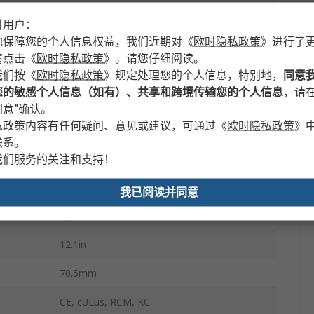
TFT
时用户：
地保障您的个人信息权益，我们近期对
《
欧时隐私政策
》
进行了
1280 x 800 pixel
请点击
《
欧时隐私政策
》
。请您仔细阅读。
4
我们按
《
欧时隐私政策
》
规定处理您的个人信息，特别地，
同意
您的敏感个人信息（如有）、共享和跨境传输您的个人信息
，请在
USB
意”确认。
私政策内容有任何疑问、意见或建议，可通过
《
欧时隐私政策
》
12MB
联系。
0°C
我们服务的关注和支持！
50°C
我已阅读并同意
是
12.1in
70.5mm
CE, cULus, RCM, KC