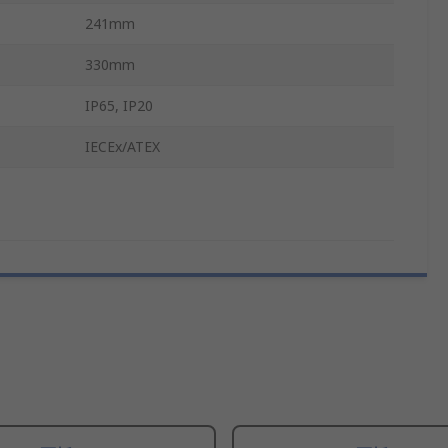
241mm
330mm
IP65, IP20
IECEx/ATEX