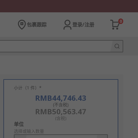
0
包裹跟踪
登录/注册
小计（1 件）*
RMB44,746.43
(不含税)
RMB50,563.47
(含税)
Add
单位
to
选择或输入数量