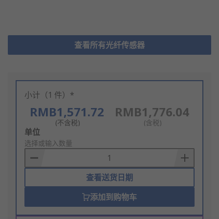
查看所有光纤传感器
小计（1 件）*
RMB1,571.72
RMB1,776.04
(不含税)
(含税)
Add
单位
to
选择或输入数量
Basket
查看送货日期
添加到购物车