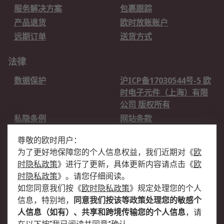
服务解决方案
包裹跟踪
产品退货
欧时放账账户
远期订单
送货方式
法律
数据保护
沪ICP备17030544号-5 欧
时电子元件（上海）有限
公司 版权所有
私隐条例
网站条款
邮件安全
销售条款和条件
尊敬的欧时用户：
为了更好地保障您的个人信息权益，我们近期对
《
欧
关于欧时
时隐私政策
》
进行了更新，具体更新内容请点击
《
欧
欧时销售条款
账户和付款
时隐私政策
》
。请您仔细阅读。
如您同意我们按
《
欧时隐私政策
》
规定处理您的个人
企业集团
全球办事处
信息，特别地，
同意我们按该等政策处理您的敏感个
关于我们
新闻中心
人信息（如有）、共享和跨境传输您的个人信息
，请
加入我们