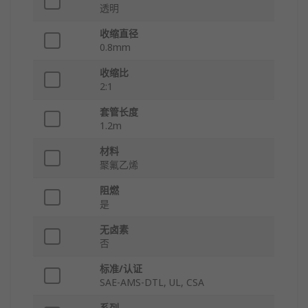
透明
收缩直径
0.8mm
收缩比
2:1
套管长度
1.2m
材料
聚氟乙烯
阻燃
是
无卤素
否
标准/认证
SAE-AMS-DTL, UL, CSA
系列