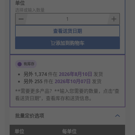
Add
单位
to
选择或输入数量
Basket
查看送货日期
添加到购物车
有库存
另外
1,374
件在
2026年8月10日
发货
另外
255
件在
2026年10月07日
发货
**需要更多产品？**输入您需要的数量，点击“查
看送货日期”，查看库存和送货信息。
批量定价选项
单位
每单位