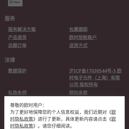
服务
服务解决方案
包裹跟踪
产品退货
欧时放账账户
远期订单
送货方式
法律
数据保护
沪ICP备17030544号-5 欧
时电子元件（上海）有限
公司 版权所有
私隐条例
网站条款
邮件安全
销售条款和条件
尊敬的欧时用户：
为了更好地保障您的个人信息权益，我们近期对
《
欧
关于欧时
时隐私政策
》
进行了更新，具体更新内容请点击
《
欧
欧时销售条款
账户和付款
时隐私政策
》
。请您仔细阅读。