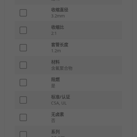
收缩直径
3.2mm
收缩比
2:1
套管长度
1.2m
材料
含氟聚合物
阻燃
是
标准/认证
CSA, UL
无卤素
否
系列