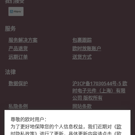
我们接受
服务
服务解决方案
包裹跟踪
产品退货
欧时放账账户
远期订单
送货方式
法律
数据保护
沪ICP备17030544号-5 欧
时电子元件（上海）有限
公司 版权所有
私隐条例
网站条款
邮件安全
销售条款和条件
尊敬的欧时用户：
为了更好地保障您的个人信息权益，我们近期对
《
欧
关于欧时
时隐私政策
》
进行了更新，具体更新内容请点击
《
欧