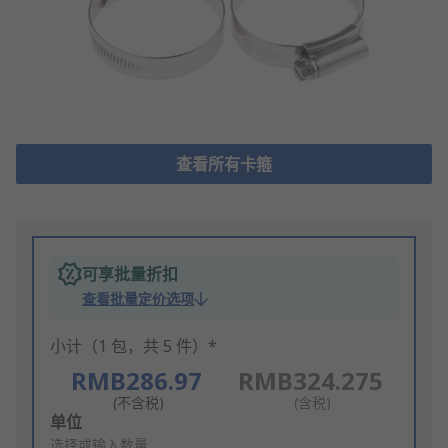
查看所有卡箍
可享批量折扣
查看批量定价选项
小计（1 包，共 5 件）*
RMB286.97
RMB324.275
(不含税)
(含税)
Add
单位
to
选择或输入数量