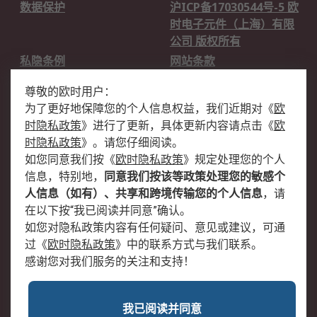
数据保护
沪ICP备17030544号-5 欧
时电子元件（上海）有限
公司 版权所有
私隐条例
网站条款
邮件安全
销售条款和条件
尊敬的欧时用户：
为了更好地保障您的个人信息权益，我们近期对
《
欧
关于欧时
时隐私政策
》
进行了更新，具体更新内容请点击
《
欧
欧时销售条款
账户和付款
时隐私政策
》
。请您仔细阅读。
如您同意我们按
《
欧时隐私政策
》
规定处理您的个人
企业集团
全球办事处
信息，特别地，
同意我们按该等政策处理您的敏感个
关于我们
新闻中心
人信息（如有）、共享和跨境传输您的个人信息
，请
加入我们
在以下按“我已阅读并同意”确认。
如您对隐私政策内容有任何疑问、意见或建议，可通
过
《
欧时隐私政策
》
中的联系方式与我们联系。
感谢您对我们服务的关注和支持！
我已阅读并同意