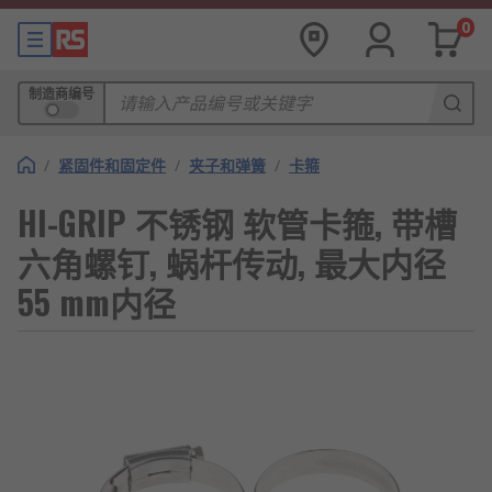
0
制造商编号
/
紧固件和固定件
/
夹子和弹簧
/
卡箍
HI-GRIP 不锈钢 软管卡箍, 带槽
六角螺钉, 蜗杆传动, 最大内径
55 mm内径