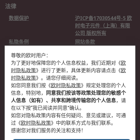
法律
数据保护
沪ICP备17030544号-5 欧
时电子元件（上海）有限
公司 版权所有
私隐条例
网站条款
邮件安全
销售条款和条件
尊敬的欧时用户：
为了更好地保障您的个人信息权益，我们近期对
《
欧
关于欧时
时隐私政策
》
进行了更新，具体更新内容请点击
《
欧
欧时销售条款
账户和付款
时隐私政策
》
。请您仔细阅读。
如您同意我们按
《
欧时隐私政策
》
规定处理您的个人
企业集团
全球办事处
信息，特别地，
同意我们按该等政策处理您的敏感个
关于我们
新闻中心
人信息（如有）、共享和跨境传输您的个人信息
，请
加入我们
在以下按“我已阅读并同意”确认。
如您对隐私政策内容有任何疑问、意见或建议，可通
过
《
欧时隐私政策
》
中的联系方式与我们联系。
感谢您对我们服务的关注和支持！