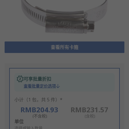
查看所有卡箍
可享批量折扣
查看批量定价选项
小计（1 包，共 5 件）*
RMB204.93
RMB231.57
(不含税)
(含税)
Add
单位
to
选择或输入数量