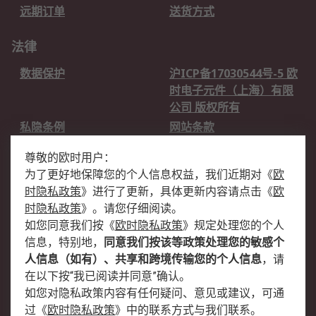
远期订单
送货方式
法律
数据保护
沪ICP备17030544号-5 欧
时电子元件（上海）有限
公司 版权所有
私隐条例
网站条款
邮件安全
销售条款和条件
尊敬的欧时用户：
为了更好地保障您的个人信息权益，我们近期对
《
欧
关于欧时
时隐私政策
》
进行了更新，具体更新内容请点击
《
欧
欧时销售条款
账户和付款
时隐私政策
》
。请您仔细阅读。
如您同意我们按
《
欧时隐私政策
》
规定处理您的个人
企业集团
全球办事处
信息，特别地，
同意我们按该等政策处理您的敏感个
关于我们
新闻中心
人信息（如有）、共享和跨境传输您的个人信息
，请
加入我们
在以下按“我已阅读并同意”确认。
如您对隐私政策内容有任何疑问、意见或建议，可通
过
《
欧时隐私政策
》
中的联系方式与我们联系。