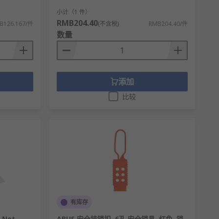
小计（1 件）
RMB204.40
B126.167/件
(不含税)
RMB204.40/件
数量
添加
比较
有库存
 Not
ABUS 安全挂锁扣, 6孔 安全锁具, 红色, 锁