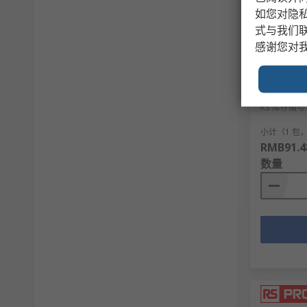
如您对隐
式与我们
感谢您对
暂时缺
RS PRO 
(请勿操作)"
RS 库存编号
小计（1 包，
RMB91.4
数量