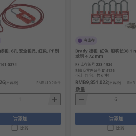
有库存
电缆锁, 6孔 安全锁具, 红色, PP制
Brady 挂锁, 红色, 锁钩长38.1 
龙制 4.72 mm
161-5874
RS 库存编号
288-1936
制造商零件编号
814126
）
小计（1 包，共 6 件）
26
RMB9,851.022
(不含税)
RMB410.26/件
(不含税)
RMB1
数量
添加
添加
比较
比较