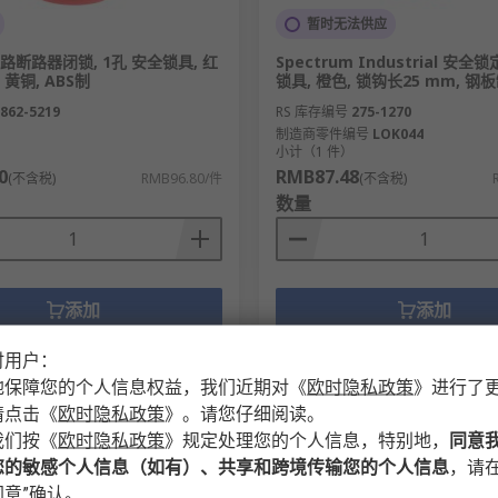
暂时无法供应
 电路断路器闭锁, 1孔 安全锁具, 红
Spectrum Industrial 安全锁
 黄铜, ABS制
锁具, 橙色, 锁钩长25 mm, 钢板
862-5219
RS 库存编号
275-1270
制造商零件编号
LOK044
）
小计（1 件）
0
RMB87.48
(不含税)
RMB96.80/件
(不含税)
数量
添加
添加
比较
比较
时用户：
地保障您的个人信息权益，我们近期对
《
欧时隐私政策
》
进行了
请点击
《
欧时隐私政策
》
。请您仔细阅读。
我们按
《
欧时隐私政策
》
规定处理您的个人信息，特别地，
同意
您的敏感个人信息（如有）、共享和跨境传输您的个人信息
，请在
意”确认。