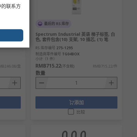
中的联系方
最后的 RS 库存
, 红色, 锁
Spectrum Industrial 英语 梯子标签, 白
色, 套件包含(10) 支架, 10 插芯, (1) 笔
RS 库存编号
275-1295
制造商零件编号
TG04BOX
小计（1 件）
RMB715.22
MB246.08/盒
(不含税)
RMB715.22/件
数量
添加
比较