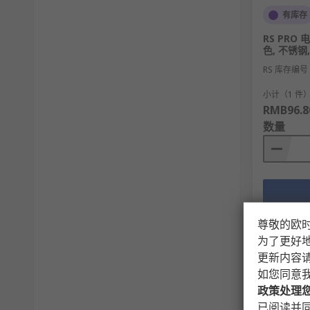
有库存
RS PRO
色, 不锈钢,
RS 库存编号
小计（1 件
RMB96.8
数量
尊敬的欧
为了更好
更新内容
如您同意
政策处理
已阅读并同