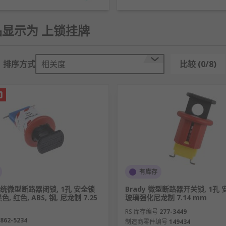
挂锁搭配挂牌的方式，锁定设备能量源（电力、液压、气压等）
产品显示为 上锁挂牌
修中”“高压危险”），传递明确的安全警示信息，提醒作业人员规
排序方式
相关度
比较 (0/8)
现安全管控的责任追溯，便于管理人员核查现场安全措施的落实
燃锁挂牌、防静电锁挂牌
标识锁挂牌、通用警示锁挂牌
有库存
、防拆型锁挂牌
 传统微型断路器闭锁, 1孔 安全锁
Brady 微型断路器开关锁, 1孔 
色, 红色, ABS, 钢, 尼龙制 7.25
玻璃强化尼龙制 7.14 mm
RS 库存编号
277-3449
862-5234
制造商零件编号
149434