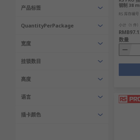
RS
为您提供了不同的锁挂牌品牌厂家，如
RS PRO
、
Brad
钢制 38 
产品标签
不同的工业安全应用场景需求。
RS 库存编号
QuantityPerPackage
小计（1 件
更多上锁挂牌相关的问题，请查看
上锁挂牌指南
。
RMB97.1
数量
欢迎查看和订购RS的锁挂牌及相关LOTO安全产品，订
宽度
挂锁数目
高度
语言
插卡颜色