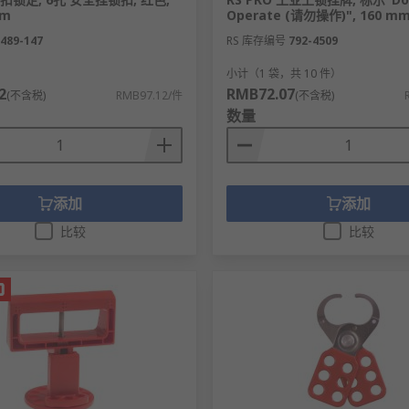
y
、
ABUS
等多款不同锁挂牌规格、锁挂牌型号的产品供您挑选
mm
Operate (请勿操作)", 160 m
489-147
RS 库存编号
792-4509
）
小计（1 袋，共 10 件）
2
RMB72.07
(不含税)
RMB97.12/件
(不含税)
数量
购现货24小时内发货，线上下单满额免运费。
添加
添加
比较
比较