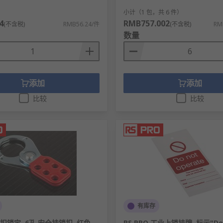
0mm等常规矩形规格，以及圆形、异形定制规格
）
小计（1 包，共 6 件）
4
RMB757.002
mm，满足不同场景耐用需求
(不含税)
RMB56.24/件
(不含税)
RM
数量
外潮湿、多尘等恶劣工业环境
GO、警示语及安全图案
添加
添加
比较
比较
区、储罐装卸作业区、化工泵浦停机维护点。
、输电线路检修点、新能源电池生产车间。
锁定、焊接生产线停机维护、流水线设备保养点。
检修区、电梯安装调试工位、脚手架搭建警示区。
道供电设备维护区、站台屏蔽门检修点。
间设备管控区、配料罐阀门锁定、包装生产线维护点。
有库存
 搭扣锁定, 6孔 安全挂锁扣, 红色,
RS PRO 工业上锁挂牌, 标示"Do