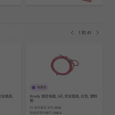
，杜绝设备意外启动造成的机械伤害、触电等
避风险，防止误闯入或误操作。
重设
1
的
41
情况，规范工业作业流程。
有库存
安全锁具,
Brady 锁定电缆, 6孔 安全锁具, 红色, 塑料
制
RS 库存编号
277-3506
制造商零件编号
CABLE