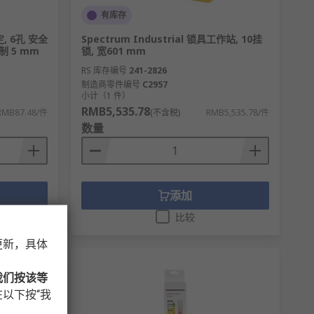
有库存
定, 6孔 安全
Spectrum Industrial 锁具工作站, 10挂
制 5 mm
锁, 宽601 mm
RS 库存编号
241-2826
制造商零件编号
C2957
小计（1 件）
RMB5,535.78
RMB87.48/件
(不含税)
RMB5,535.78/件
数量
添加
比较
更新，具体
我们按该等
以下按“我