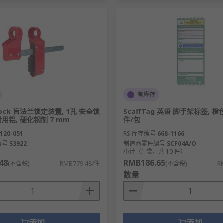
有库存
 Lock 盲法兰锁定装置, 1孔 安全锁
ScaffTag 英语 脚手架标签, 橙色
 耐用铝, 硬化钢制 7 mm
件/包
120-051
RS 库存编号
668-1166
编号
S3922
制造商零件编号
SCF04A/O
）
小计（1 袋，共 10 件）
48
RMB186.65
(不含税)
RMB779.48/件
(不含税)
R
数量
添加
添加