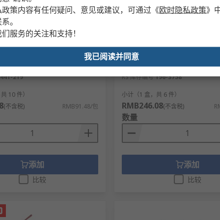
私政策内容有任何疑问、意见或建议，可通过
《
欧时隐私政策
》
联系。
我们服务的关注和支持！
货
有库存
上锁挂牌, 标示"Do Not Operate
RS PRO 安全锁定, 1孔 安全锁具
我已阅读并同意
, 145 mm x 80mm
钩长38 mm, 尼龙制 6.35 mm
441-219
RS 库存编号
196-3758
共 10 件）
小计（1 盒，共 6 件）
8
RMB246.08
(不含税)
RMB91.48/包
(不含税)
R
数量
添加
添加
比较
比较