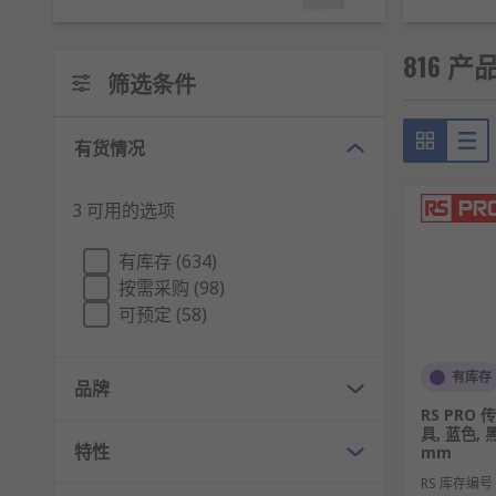
针对停机检修的机械设备、电气开关、
管道
阀门等，通过
安全事故。
816 
筛选条件
危险区域警示标识
清晰标注设备或区域的危险类型（如“禁止合闸”“设备检
有货情况
责任与信息追溯
3 可用的选项
部分挂牌可标注责任人、检修时间、作业内容等信息，实
有库存 (634)
锁挂牌类型
按需采购 (98)
可预定 (58)
按材质分类：塑料锁挂牌、金属锁挂牌、耐高温阻
按用途分类：阀门锁挂牌、电气开关锁挂牌、管道
有库存
品牌
按功能分类：
安全挂牌
、
安全锁具
、反光型锁挂牌
RS PRO
具, 蓝色, 黑
特性
锁挂牌规格
mm
RS 库存编号