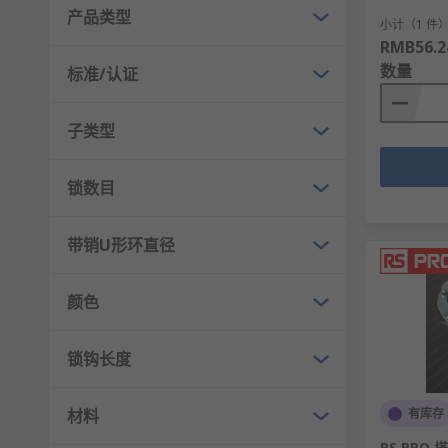
产品类型
尺寸规格：80×50mm、100×60mm、120×8
小计（1 件
RMB56.2
材质厚度：塑料款0.8-2.0mm、金属款0.5-1.5
数量
标准/认证
耐候等级：IP54-IP65防尘防水等级，适应室内
印刷工艺：丝网印刷、UV印刷，支持定制企业LO
子类型
锁挂牌应用领域
锁数目
石油和化工行业：反应釜检修工位、管道阀门管控
电力和能源行业：变电站开关柜、发电机组检修区
带销U形环直径
机械制造行业：数控机床检修工位、冲压设备安全
颜色
建筑和施工行业：工地临时用电配电箱、起重机械
轨道交通行业：列车检修库、信号系统控制柜、轨
锁钩长度
食品和医药行业：生产设备清洁消毒工位、无菌车
锁挂牌品牌
材料
有库存
RS PRO