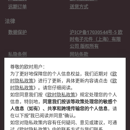
远期订单
送货方式
法律
数据保护
沪ICP备17030544号-5 欧
时电子元件（上海）有限
公司 版权所有
私隐条例
网站条款
邮件安全
销售条款和条件
尊敬的欧时用户：
为了更好地保障您的个人信息权益，我们近期对
《
欧
关于欧时
时隐私政策
》
进行了更新，具体更新内容请点击
《
欧
欧时销售条款
账户和付款
时隐私政策
》
。请您仔细阅读。
如您同意我们按
《
欧时隐私政策
》
规定处理您的个人
企业集团
全球办事处
信息，特别地，
同意我们按该等政策处理您的敏感个
关于我们
新闻中心
人信息（如有）、共享和跨境传输您的个人信息
，请
加入我们
在以下按“我已阅读并同意”确认。
如您对隐私政策内容有任何疑问、意见或建议，可通
过
《
欧时隐私政策
》
中的联系方式与我们联系。