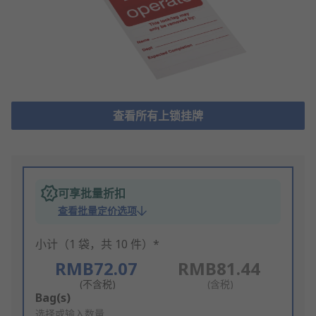
查看所有上锁挂牌
可享批量折扣
查看批量定价选项
小计（1 袋，共 10 件）*
RMB72.07
RMB81.44
(不含税)
(含税)
Add
Bag(s)
to
选择或输入数量