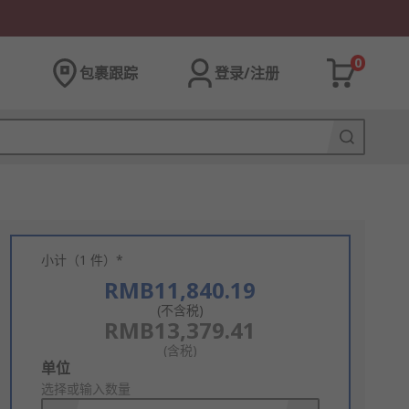
0
包裹跟踪
登录/注册
小计（1 件）*
RMB11,840.19
(不含税)
RMB13,379.41
(含税)
Add
单位
to
选择或输入数量