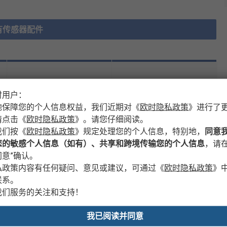
有传感器配件
法例与合规
产品详细信息
时用户：
地保障您的个人信息权益，我们近期对
《
欧时隐私政策
》
进行了
请点击
《
欧时隐私政策
》
。请您仔细阅读。
我们按
《
欧时隐私政策
》
规定处理您的个人信息，特别地，
同意
您的敏感个人信息（如有）、共享和跨境传输您的个人信息
，请在
值
意”确认。
私政策内容有任何疑问、意见或建议，可通过
《
欧时隐私政策
》
Omron
联系。
我们服务的关注和支持！
放大单元
ZX-SB11 ， ZX-SF11 ， ZX-SFW11E V3
我已阅读并同意