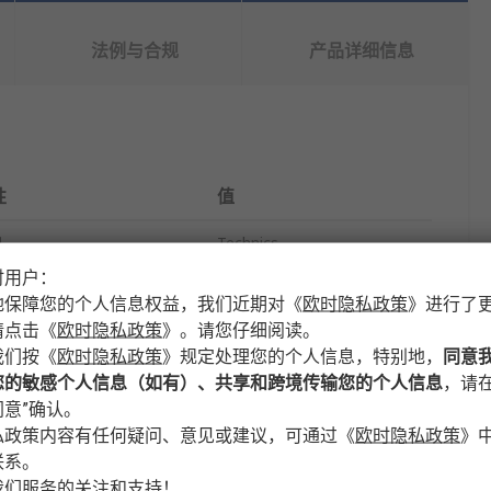
法例与合规
产品详细信息
性
值
牌
Technics
时用户：
品类型
工具包
地保障您的个人信息权益，我们近期对
《
欧时隐私政策
》
进行了
请点击
《
欧时隐私政策
》
。请您仔细阅读。
式
袋
我们按
《
欧时隐私政策
》
规定处理您的个人信息，特别地，
同意
料
聚酯
您的敏感个人信息（如有）、共享和跨境传输您的个人信息
，请在
意”确认。
度
300mm
私政策内容有任何疑问、意见或建议，可通过
《
欧时隐私政策
》
联系。
度
130mm
我们服务的关注和支持！