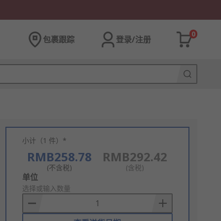
0
包裹跟踪
登录/注册
小计（1 件）*
RMB258.78
RMB292.42
(不含税)
(含税)
Add
单位
to
选择或输入数量
Basket