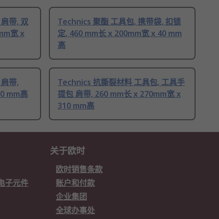
 肩带, 双
Technics 聚酯 工具包, 携带袋, 扣锁
mm宽 x
定, 460 mm长 x 200mm宽 x 40 mm
高
 肩带,
Technics 抗撕裂材料 工具包, 工具手
80 mm高
提包 肩带, 260 mm长 x 270mm宽 x
310 mm高
关于欧时
欧时销售条款
欧时电子元件
账户和付款
企业集团
全球办事处