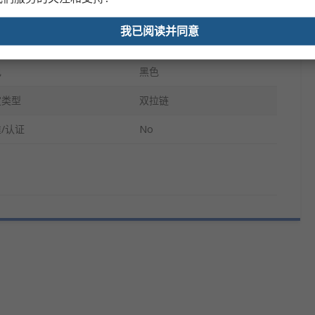
度
195mm
我已阅读并同意
带
否
色
黑色
定类型
双拉链
/认证
No