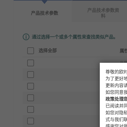
产品技术参数资
产品技术参数
料
通过选择一个或多个属性来查找类似产品。
选择全部
属
品
尊敬的欧
产
为了更好
更新内容
袋
如您同意
材
政策处理
已阅读并同
长
如您对隐
式与我们
宽
感谢您对