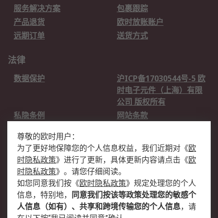
服务解决方案
包裹跟踪
产品退货
欧时放账账户
远期订单
送货方式
法律
数据保护
沪ICP备17030544号-5 欧
时电子元件（上海）有限
公司 版权所有
私隐条例
网站条款
邮件安全
销售条款和条件
尊敬的欧时用户：
为了更好地保障您的个人信息权益，我们近期对
《
欧
关于欧时
时隐私政策
》
进行了更新，具体更新内容请点击
《
欧
欧时销售条款
账户和付款
时隐私政策
》
。请您仔细阅读。
如您同意我们按
《
欧时隐私政策
》
规定处理您的个人
企业集团
全球办事处
信息，特别地，
同意我们按该等政策处理您的敏感个
关于我们
新闻中心
人信息（如有）、共享和跨境传输您的个人信息
，请
加入我们