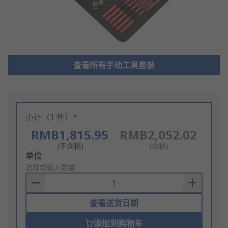
查看所有手动工具套装
小计（1 件）*
RMB1,815.95
RMB2,052.02
(不含税)
(含税)
Add
单位
to
选择或输入数量
Basket
查看送货日期
添加到购物车