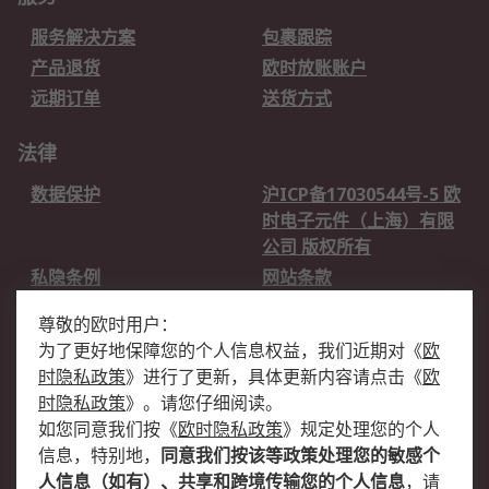
服务解决方案
包裹跟踪
产品退货
欧时放账账户
远期订单
送货方式
法律
数据保护
沪ICP备17030544号-5 欧
时电子元件（上海）有限
公司 版权所有
私隐条例
网站条款
邮件安全
销售条款和条件
尊敬的欧时用户：
为了更好地保障您的个人信息权益，我们近期对
《
欧
关于欧时
时隐私政策
》
进行了更新，具体更新内容请点击
《
欧
欧时销售条款
账户和付款
时隐私政策
》
。请您仔细阅读。
如您同意我们按
《
欧时隐私政策
》
规定处理您的个人
企业集团
全球办事处
信息，特别地，
同意我们按该等政策处理您的敏感个
关于我们
新闻中心
人信息（如有）、共享和跨境传输您的个人信息
，请