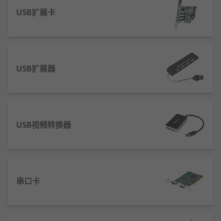
为了确保你对软件产品的采购信心，我们对每一个产
品提供充分的技术概述，它可以澄清你对产品能力的
USB扩展卡
任何疑问。 RS 欧时公司承诺为企业对企业公司提供
最高的标准，因此无论你是从我们广泛的0产品还是
从0配件中挑选产品，我们将保证它的质量，同时RS
欧时 Infozone公司也为你提供你使用软件产品时所
USB扩展器
需要的所有的技术准则和免费技术支持。 请在信息技
术、测试及安全设备范围内探索更广阔的音频与视
频、无线组件与模块和其他电子零部件。所有这些产
品都将在当天或第二天发货。此外，如果你需要任何
有关软件产品的功能协助，我们的在线团队可以提供
USB视频转换器
直接支持。
串口卡