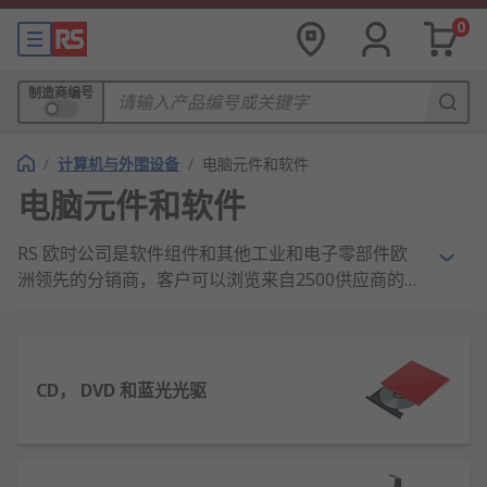
0
制造商编号
/
计算机与外围设备
/
电脑元件和软件
电脑元件和软件
RS 欧时公司是软件组件和其他工业和电子零部件欧
洲领先的分销商，客户可以浏览来自2500供应商的、
拥有数以千计高品质的软件产品目录。我们是业界最
好的，为我们的客户提供最好质量的产品和客户服务
– 我们有160万个客户。 那些持有企业帐户的客户网
上下单可以享受我们任何有库存的软件产品订购后的
CD， DVD 和蓝光光驱
免费当日或次日发货服务。对软件和其他计算机与外
围设备产品的健康与安全测试意味着我们对我们销售
的任何一件产品都抱有达到最高标准的信心。但是，