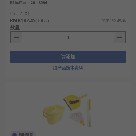
医疗机构：医院、诊所等场所的专用拖把收
RS 库存编号
201-3596
纳，防止交叉感染。通常配备消毒功能。
小计（1 套）
学校机关：教室、办公室的清洁工具管理，培
RMB182.45
(不含税)
RMB182.45/套
养学生和员工的良好习惯。
数量
商场超市：大型公共场所的清洁设备存放，保
持购物环境整洁。需要大容量设计。
工厂车间：工业环境下的工具收纳，需要特别
添加
坚固耐用的设计。通常选择重型金属材质。
产品技术资料
如何选择合适的拖把架？
根据安装空间确定尺寸和固定方式：测量墙面
可用空间（宽度40-100cm常见），狭窄区域选
竖长型（高80cm×宽30cm），宽敞墙面选横宽
型。瓷砖墙面用免钉胶固定（承重≤10kg），水
泥墙选钻孔安装（承重≥15kg）。阳台等潮湿区
选不锈钢材质，卫生间优先ABS塑料防锈。
按拖把类型匹配支架结构：胶棉拖把选夹扣式
暂时缺货