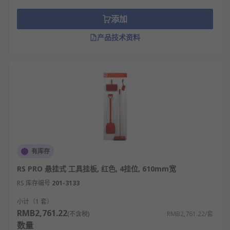
合金款轻巧坚固。
结构稳固，能承受不同类型拖把的重量。优质
添加
拖把架可承重5-10公斤，确保长期使用不变
产品技术资料
形。
安装简便，多数产品配备完整安装配件，用户
可自行安装。部分免打孔款式使用强力胶或吸
盘固定。
空间利用率高，设计紧凑，通常只占用0.1-0.3
平方米空间。壁挂式更是几乎不占地面空间。
清洁方便，表面光滑不易积灰，多数可直接水
洗。接水盘可拆卸设计便于定期清理。
有库存
多功能性，部分产品兼具收纳其他清洁工具的
功能，如可同时放置扫把、簸箕等。
RS PRO 悬挂式 工具挂板, 红色, 4挂位, 610mm宽
RS 库存编号
201-3133
美观大方，现代设计风格能与各种装修风格融
合。部分高端产品采用隐藏式设计。
小计（1 套）
RMB2,761.22
经济实用，价格区间从几十元到几百元不等，
(不含税)
RMB2,761.22/套
数量
使用寿命可达5年以上，性价比高。