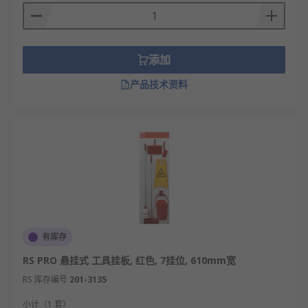
拖把架的类型
添加
壁挂式拖把架：直接安装在墙面，节省地面空
间，适合小户型使用。安装高度可调节，适应
产品技术资料
不同身高用户。
落地式拖把架：独立放置在地面，移动方便，
适合大空间使用。通常带滚轮设计，可轻松移
动位置。
旋转式拖把架：可360度旋转，方便多角度晾
晒。特别适合大型拖把或需要快速干燥的场
合。
折叠式拖把架：不用时可折叠收纳，节省空
有库存
间。适合临时使用或空间有限的场所。
RS PRO 悬挂式 工具挂板, 红色, 7挂位, 610mm宽
多功能拖把架：除放置拖把外，还设计有挂
RS 库存编号
钩、置物架等，可收纳其他清洁工具。
201-3135
智能拖把架：配备烘干、消毒功能，通过电力
小计（1 套）