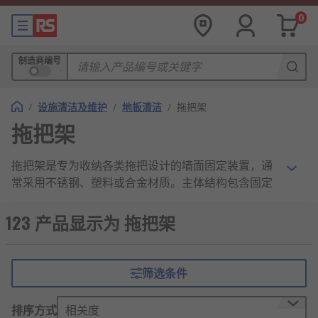
0
制造商编号
/
设施清洁及维护
/
地板清洁
/
拖把架
拖把架
拖把架是专为收纳各类拖把设计的墙面固定装置，通
常采用不锈钢、塑料或合金材质。主体结构包含固定
底座、可调节卡扣和接水盘三部分，通过墙孔安装实
现垂直收纳。其核心功能是通过机械卡槽锁定拖把
123 产品显示为 拖把架
杆，利用重力自然悬垂，确保拖把头部离地通风。优
质产品配备防滑橡胶垫和角度调节机构，可适配不同
杆径（25-35mm）。底部接水盘深度通常为2-3厘
筛选条件
米，有效收集残留滴水。广泛应用于卫生间、阳台、
清洁间等潮湿空间，实现干湿分离收纳，避免地面水
排序方式
相关度