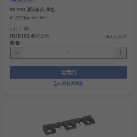
支架（夹口宽度8-12cm），旋转拖把配卡槽式
RS PRO 清洁套装, 黄色
（槽深≥5cm）。平板拖把需带横杆托架（间距
RS 库存编号
201-3598
可调20-40cm），传统布条拖把用挂钩式（钩
深≥15cm）。多功能架应含不同槽位，适配2-4
小计（1 套）
种拖把。
RMB182.45
(不含税)
RMB182.45/套
数量
考量沥水需求选择排水设计：基础型配接水盘
（容量500-800ml），可拆卸清洗。进阶款设
导流槽直接引流至水槽。高端型号带滴水报警
（水位检测+蜂鸣提示）。室外用选镂空底板
添加
（孔隙率≥60%），加速通风干燥。
评估使用频率决定耐用性：家用中频（每周3-5
产品技术资料
次）选1.0mm厚不锈钢，商用高频（日均
10+次）需1.5mm加厚型。关节部位需强化连接
（铆接+焊接双工艺），弹簧夹持机构寿命应达
万次以上。带防滑硅胶垫避免刮伤墙面。
结合美观与实用功能：极简风选纯色隐藏螺丝
款，北欧风挑莫兰迪色系。智能款可配紫外线