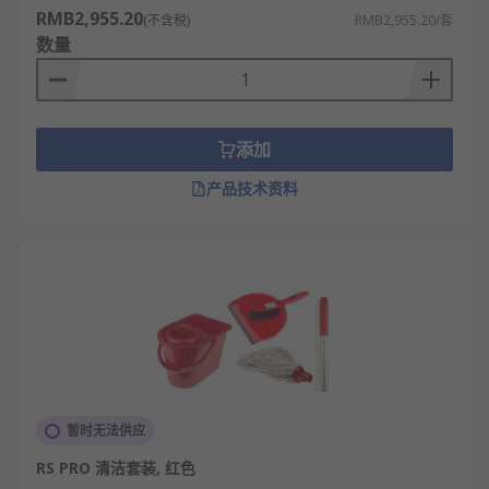
RMB2,955.20
工作。适合高端用户或特殊场所使用。
(不含税)
RMB2,955.20/套
数量
隐形拖把架：设计简约，使用时展开，不用时
可收起隐藏。保持空间整洁美观。
移动式拖把架：带滚轮底座，可轻松移动到不
同位置。适合商业场所需要频繁移动的情况。
添加
拖把架的应用领域
产品技术资料
家庭使用：安装在阳台、卫生间或厨房，解决
家庭拖把收纳问题。保持家居环境整洁。
办公楼：公共区域的清洁工具收纳，确保办公
环境井然有序。通常选择大容量款式。
酒店行业：客房清洁用品的规范管理，提升酒
店形象和服务质量。多选用高档不锈钢材质。
餐饮场所：厨房和就餐区的清洁工具收纳，符
暂时无法供应
合卫生标准要求。需要防油污设计。
RS PRO 清洁套装, 红色