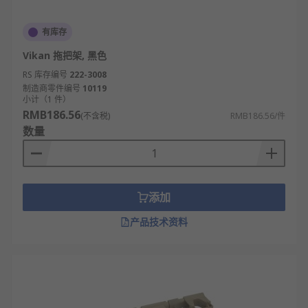
杀菌功能（波长275nm，定时15分钟）。空间
优化选折叠式（展开厚度≤15cm），小户型优
选墙角专用三角架。
有库存
Vikan 拖把架, 黑色
RS 欧时为您提供了不同品牌的拖把架，如
RS PRO
、
RS 库存编号
222-3008
Vikan
、
Rubbermaid Commercial Products
等多款
制造商零件编号
10119
不同规格、型号的产品供您挑选，从而满足不同的应
小计（1 件）
用场景需求。
RMB186.56
(不含税)
RMB186.56/件
数量
欢迎查看和订购
RS
的拖把架及相关产品，现货订购24
小时内发货，线上下单满额免运费。
添加
产品技术资料