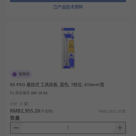
旋转式拖把架采用轴承结构，可以让拖把360度
产品技术资料
旋转，便于多角度晾晒，确保各个部位都能均
匀风干。
壁挂式拖把架利用墙面支撑，通过膨胀螺丝或
强力胶固定，节省地面空间。这种设计充分利
用垂直空间。
折叠式拖把架采用铰链结构，使用时展开，不
用时可折叠收起。这种设计特别适合小空间使
用。
有库存
智能拖把架配备湿度传感器和加热元件，能自
RS PRO 悬挂式 工具挂板, 蓝色, 7挂位, 610mm宽
动监测拖把干燥程度并启动烘干程序，大大缩
短干燥时间。
RS 库存编号
201-3134
小计（1 套）
拖把架的特点
RMB2,955.20
(不含税)
RMB2,955.20/套
数量
材质多样，常见的有不锈钢、塑料、铝合金
等。不锈钢款耐用防锈，塑料款轻便便宜，铝