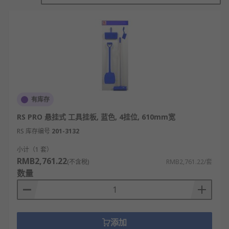
渍滋生细菌。现代设计还融入旋转折叠功能，节省空
间达60%。
拖把架的工作原理
拖把架通过悬挂设计将拖把头部固定在空中，
利用重力作用让水分自然滴落，避免拖把头长
时间接触地面滋生细菌。这种悬挂方式能有效
保持拖把干燥。
有库存
采用开放式结构设计，确保空气流通，加速拖
RS PRO 悬挂式 工具挂板, 蓝色, 4挂位, 610mm宽
把头的风干过程。通风原理类似于晾衣架，通
RS 库存编号
201-3132
过增大接触空气面积来促进水分蒸发。
小计（1 套）
部分高端拖把架配备接水盘，利用重力收集滴
RMB2,761.22
(不含税)
RMB2,761.22/套
落的水分，防止地面被弄湿。接水盘通常采用
数量
倾斜设计，使水流向特定方向。
卡扣式固定原理，通过弹性塑料或金属部件牢
牢固定拖把杆，确保拖把不会滑落。这种固定
方式既牢固又方便取放。
添加