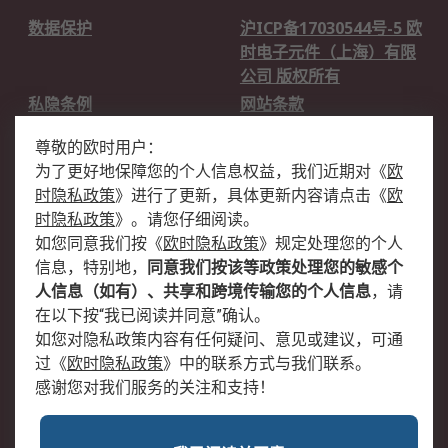
数据保护
沪ICP备17030544号-5 欧
时电子元件（上海）有限
公司 版权所有
私隐条例
网站条款
邮件安全
销售条款和条件
尊敬的欧时用户：
为了更好地保障您的个人信息权益，我们近期对
《
欧
关于欧时
时隐私政策
》
进行了更新，具体更新内容请点击
《
欧
欧时销售条款
账户和付款
时隐私政策
》
。请您仔细阅读。
如您同意我们按
《
欧时隐私政策
》
规定处理您的个人
企业集团
全球办事处
信息，特别地，
同意我们按该等政策处理您的敏感个
关于我们
新闻中心
人信息（如有）、共享和跨境传输您的个人信息
，请
加入我们
在以下按“我已阅读并同意”确认。
如您对隐私政策内容有任何疑问、意见或建议，可通
过
《
欧时隐私政策
》
中的联系方式与我们联系。
感谢您对我们服务的关注和支持！