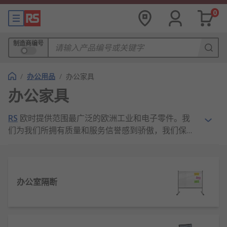
0
制造商编号
/
办公用品
/
办公家具
办公家具
RS
欧时提供范围最广泛的欧洲工业和电子零件。我
们为我们所拥有质量和服务信誉感到骄傲，我们保证
有最好的库存和广泛的家具和台配件组件和成千上万
的其他产品，符合行业最高标准的安全和审批。 请在
信息技术、测试及安全设备范围内探索更广阔的音频
设备、书写和绘图工具和附件和其他电子零部件。所
办公室隔断
有这些产品都将在当天或第二天发货。此外，如果你
需要任何有关家具和台配件产品的功能协助，我们的
在线团队可以提供直接支持。 无论是批量购买家具和