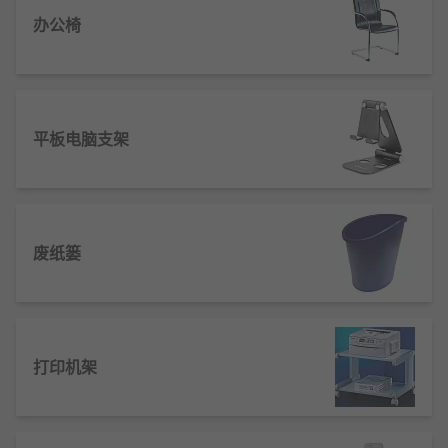
台配件产品还是为你特定的工作选择单一零部件，我
们的客户都能够受益于成千上万种产品的当日或次日
办公椅
发货。如果您需要大批量订购家具和台配件和其他办
公用品产品，请与我们联系洽谈灵活的价格优惠 - 我
们乐意为您的预算服务。不管怎样，我们产品分销的
背后是家具和台配件工程师的技术支持：确保精益求
平板电脑支架
精是我们绝对的承诺。 如果你浏览RS 欧时网站，你
会在我们的技术支持页中发现RS 欧时 InfoZone有超
过10万份的文件，为每个家具和台配件的产品及其使
用提供技术背景资料以及健康和安全的细节和建议。
在购买键盘抽屉、信件盘和桌上文件分类架产品前，
废纸篓
请选择尺寸、数量和适用性，从在线数据库中获得额
外的业务信息。
打印机架