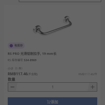
却并非如此。不同材质、不同大小、不同设计的柜门
拉手都会给人带来不同的开关门体验，此外，不是所
有的柜门拉手都适合在所有的衣柜、橱柜上使用的。
一般来讲，柜门拉手的质量不仅关系这柜门使用的恬
静度，还在一定程度上影响着这些衣柜、橱柜的质
量。
柜门拉手的类型
有库存
按材质分：
RS PRO 光滑铝制拉手, 19 mm长
RS 库存编号
534-8969
柜门拉手的材质常见的有单一金属、合金类、塑料
类、陶瓷类、玻璃类、水晶类、树脂等。特殊的有纯
小计（1 件）
银、纯金打造，这些的价钱自然一般的消费者不合适
RMB117.46
(不含税)
RMB117.46/件
使用。我们常见的柜门拉手有金铜拉手、锌合金拉
数量
手、铝合金拉手、不锈钢、塑料、陶瓷拉手这几种，
这几种的价格都在一般消费者的消费范围之内。
按表面处理分：
添加