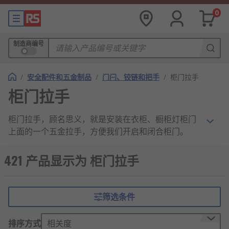
0
制造商编号
/
安全配件和五金制品
/
门闩、铰链和把手
/
柜门拉手
柜门拉手
柜门拉手，顾名思义，就是安装在衣柜、橱柜灯柜门
上面的一个五金拉手，方便我们开启和闭合柜门。
柜门拉手的应用
421 产品显示为 柜门拉手
一般人以为，柜门拉手与柜门本身的质量并没有太大
关系，所以在家装的过程中选择衣柜、橱柜的时候，
筛选条件
往往忽视这些五金件的质量。很多人都觉得只要柜门
拉手外观好看、使用方便就可以了，但在实际使用中
排序方式
相关度