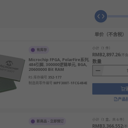
辑单元，形成定制化的信号通路。
电后SRAM型需重新加载，Flash型可保持配置。
L、LVDS、PCIe等。
功能模块，提升特定功能性能。
单价（不含税）
频率、低抖动的时钟信号。
小计（1 件）
有库存
他区域继续正常工作。
RMB2,897.26
(不含
Microchip FPGA, PolarFire系列,
个操作，大幅提升处理能力。
数量
484引脚, 300000逻辑单元, BGA,
20600000 Bit RAM
RS 库存编号
352-177
制造商零件编号
MPF300T-1FCG484E
态重配置，提供极大灵活性。
于顺序执行的处理器。
产品
，适合实时控制。
处理器能效更高。
小计（1 盒，共 6 件）
新商品 - 立即预订
品上市。
RMB3,366.552
(不