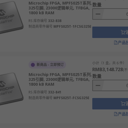
Microchip FPGA, MPFS025T系列,
数量
或功能需求。
325引脚, 23000逻辑单元, TFBGA,
1800 kB RAM
RS 库存编号
332-838
SIC的流片失败风险。
制造商零件编号
MPFS025T-1FCSG325E
产品
成，通过将这些硬件资源合理组织，可实现乘法器、寄存器、地址
从简单的门电路到FIR或者FFT电路。
小计（1 盒，共 6 件）
新商品 - 立即预订
RMB3,148.728
只需几百毫秒，利用重配置可以减少硬件的开销。
(不
Microchip FPGA, MPFS025T系列,
数量
可以通过修改设计或者更换更快的芯片来达到某些苛刻的要求（当
325引脚, 23000逻辑单元, TFBGA,
1800 kB RAM
RS 库存编号
332-841
制造商零件编号
MPFS025T-FCSG325E
配置芯片，上电需加载。
产品
性强，适合航天应用。