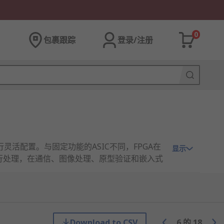
0
包裹跟踪
登录/注册
灵活配置。与固定功能的ASIC不同，FPGA在
显示
并行处理，在通信、图像处理、原型验证和嵌入式
Download to CSV
6
的
18