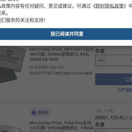
私政策内容有任何疑问、意见或建议，可通过
《
欧时隐私政策
》
联系。
产品
我们服务的关注和支持！
我已阅读并同意
小计（1 件）
新商品 - 立即预订
RMB4,564.16
(不含
Microchip FPGA, MPF300TS系列,
数量
484引脚, 300000逻辑单元, BGA,
20600 kB RAM
RS 库存编号
333-373
制造商零件编号
MPF300TS-FCVG484I
产品
小计（1 件）
有库存
RMB1,720.45
(不含
Microchip FPGA, PolarFire系列,
数量
325引脚, 109000逻辑单元, TFBGA,