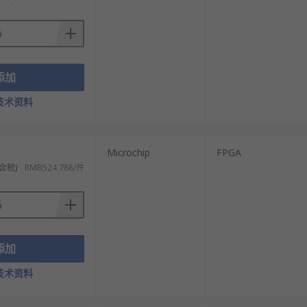
添加
技术资料
发生器等硬件电路。
Microchip
FPGA
含税)
RMB524.788/件
然，工作频率也不是无限制的可以提高，而是受当
添加
技术资料