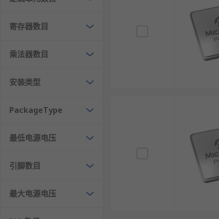
长期可用性：同一器件可通过更新配置适应新标准
接口灵活性：可支持各种自定义或标准接口协议。
寄存器数目
设计风险低：设计错误可通过重新编程修正，避免A
乘法器数目
FPGA的优点
安装类型
FPGA由逻辑单元、RAM、乘法器等硬件资源组
FPGA可通过使用框图或者Verilog HDL来设计，
PackageType
FPGA可无限地重新编程，加载一个新的设计方案
FPGA的工作频率由FPGA芯片以及设计决定，
最低电源电压
前的IC工艺等因素制约）。
引脚数目
FPGA的类型
最大电源电压
SRAM型FPGA：最常用类型，配置灵活但需外挂
Flash型FPGA：非易失性，上电即运行，抗辐射