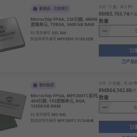
、航天等极端环境。
小计（1 盒，共 5 件）
新商品 - 立即预订
-A），兼具处理能力和可编程逻辑。
RMB3,763.74
(不含
Microchip FPGA, 325引脚, 48000
数量
112Gbps），用于通信。
逻辑单元, TFBGA, 3600 kB RAM
低，适合便携设备。
RS 库存编号
333-304
制造商零件编号
MPF050T-FCSG325E
和DSP模块。
适合大批量应用。
产品
的信号处理和协议实现。
小计（1 托盘，共 60 
暂时缺货
RMB64,562.88
(不
therCAT）等功能。
Microchip FPGA, MPF200TC系列,
数量
484引脚, 192逻辑单元, BGA,
统的传感器融合和处理。
13300 kB RAM
抗辐射和高可靠性应用。
RS 库存编号
802-942
拟化等特定计算任务。
制造商零件编号
MPF200TC-FCG484E
医疗影像和信号处理。