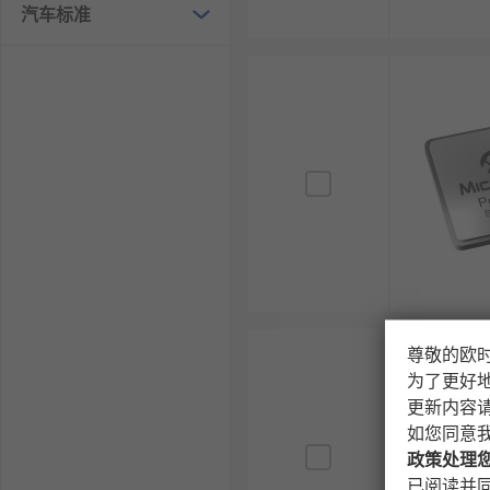
汽车标准
测试测量：实现高速数据采集、协议分析、信号生
消费电子：用于4K/8K视频处理、VR/AR、无人
RS
欧时为您提供了不同品牌的FPGA，如
Altera
、
Xilinx
更多FPGA相关的问题，请查看
FPGA
指南。
欢迎查看和订购RS的FPGA及相关产品，订购现货24小
尊敬的欧
为了更好
更新内容
如您同意
政策处理
已阅读并同