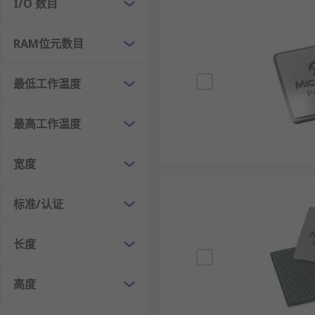
I/O 数目
反熔丝型FPGA：一次编程，高可靠性，用于军事
SoC FPGA：集成硬核处理器（如ARM Cortex
RAM位元数目
高速收发器FPGA：集成多通道高速串行收发器（可达
低功耗FPGA：采用特殊工艺和设计，静态功耗极
最低工作温度
高容量FPGA：逻辑单元达数百万，集成大量存储器
成本优化型FPGA：缩减特性以降低成本和功耗，
最高工作温度
FPGA的应用领域
宽度
通信系统：用于5G基站、光传输、网络交换等设备
标准/认证
工业控制：实现运动控制、机器视觉、实时网络（如E
汽车电子：用于ADAS、车载信息娱乐、网关等系
长度
航空航天：星上处理、雷达信号处理、飞行控制等
数据中心：加速AI推理、数据库操作、网络功能虚
高度
医疗设备：用于超声成像、PET重建、患者监护等