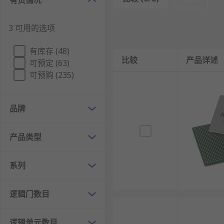
有货情况
可编程互连资源：通过开关矩阵和布线通道连接逻
配置存储器：采用SRAM或Flash存储编程数据，断
3 可用的选项
输入输出块：可编程I/O支持多种电平和协议，如LVTT
有库存 (48)
嵌入式硬核：集成处理器、存储器、收发器等固定
比较
产品详述
可预定 (63)
时钟管理：包含PLL和DLL等电路，生成和分配多
可预购 (235)
部分重配置：允许在部分区域重新编程的同时，其
并行处理架构：天然支持并行计算，可同时执行多
品牌
FPGA的特点
产品类型
硬件可编程性：用户可定义硬件逻辑功能，甚至动
系列
并行处理能力：支持真正并行执行，处理速度远高
低延迟确定性：硬件实现的功能延迟极低且可预测
逻辑门数目
高性能功耗比：针对特定应用优化硬件，相比通用
开发周期短：无需流片，可快速迭代设计，加速产
逻辑单元数目