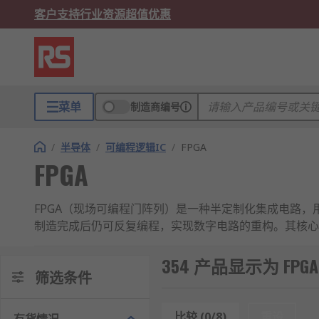
客户支持
行业资源
超值优惠
菜单
制造商编号
/
半导体
/
可编程逻辑IC
/
FPGA
FPGA
FPGA（现场可编程门阵列）是一种半定制化集成电路，用户
制造完成后仍可反复编程，实现数字电路的重构。其核心
系统中广泛应用。FPGA兼具高性能与灵活性，但成本与
354 产品显示为 FPGA
FPGA的工作原理
筛选条件
可编程逻辑单元：基于查找表（LUT）和触发器
比较 (0/8)
重设