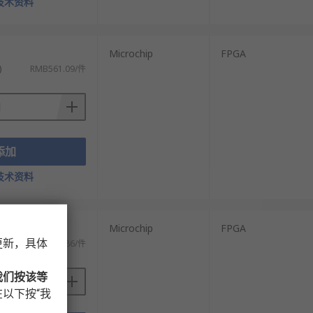
技术资料
Microchip
FPGA
选，从而满足不同的应用场景需求。
)
RMB561.09/件
添加
技术资料
Microchip
FPGA
更新，具体
税)
RMB4,859.86/件
我们按该等
以下按“我