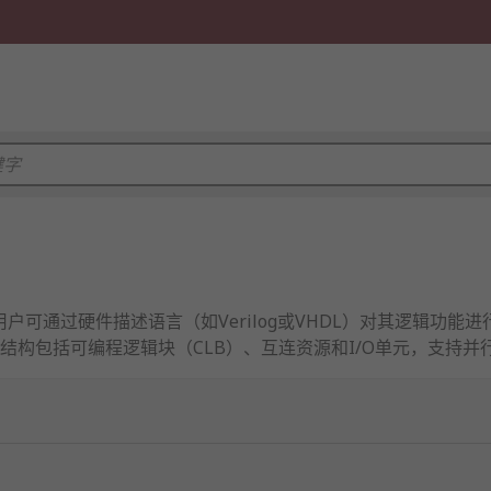
可通过硬件描述语言（如Verilog或VHDL）对其逻辑功能进行
结构包括可编程逻辑块（CLB）、互连资源和I/O单元，支持
功耗通常高于ASIC，适用于需快速迭代或小批量生产的场景。
的基本单元，通过编程实现任意组合逻辑和时序逻辑功能。