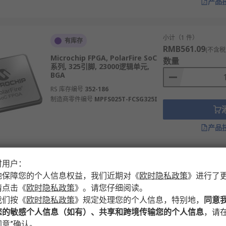
产品
成等仪器核心功能。
机控制等高性能应用。
小计（1 件）
有库存
、
Lattice Semiconductor
等多款不同规格、型号的产品供您挑
RMB561.09
(不含税
Microchip FPGA, PolarFire SoC
数量
系列, 325引脚, 23000逻辑单元,
BGA
时内发货，线上下单满额免运费。
RS 库存编号
352-186
制造商零件编号
MPFS025T-FCSG325I
产品
时用户：
小计（1 件）
新商品 - 立即预订
RMB4,859.86
地保障您的个人信息权益，我们近期对
《
欧时隐私政策
》
进行了
(不含
Microchip FPGA, MPF300TS系列,
数量
请点击
《
欧时隐私政策
》
。请您仔细阅读。
484引脚, 300000逻辑单元, BGA,
我们按
《
欧时隐私政策
》
规定处理您的个人信息，特别地，
同意
20600 kB RAM
您的敏感个人信息（如有）、共享和跨境传输您的个人信息
，请在
RS 库存编号
332-722
意”确认。
制造商零件编号
MPF300TS-1FCG484I