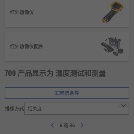
环境监测中，温度测量设备用于记录气候变
红外热像仪
化，保护生态安全。
实验室研究，温度控制至关重要，设备确保实
验数据准确性。
食品加工行业，温度测量确保食品安全，避免
红外热像仪配件
食品变质。
家居生活中，智能温度计提供舒适环境，优化
能源使用。
709 产品显示为 温度测试和测量
农业生产中，温度测量设备帮助调节作物生长
环境，提高产量。
筛选条件
欢迎查看和订购
RS
的温度测试和测量及相关产品,线
上下单满额免运费,24小时内发货.
排序方式
相关度
6
的
36