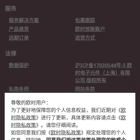
服务
服务解决方案
包裹跟踪
产品退货
欧时放账账户
远期订单
送货方式
法律
数据保护
沪ICP备17030544号-5 欧
时电子元件（上海）有限
公司 版权所有
私隐条例
网站条款
邮件安全
销售条款和条件
尊敬的欧时用户：
为了更好地保障您的个人信息权益，我们近期对
《
欧
关于欧时
时隐私政策
》
进行了更新，具体更新内容请点击
《
欧
欧时销售条款
账户和付款
时隐私政策
》
。请您仔细阅读。
如您同意我们按
《
欧时隐私政策
》
规定处理您的个人
企业集团
全球办事处