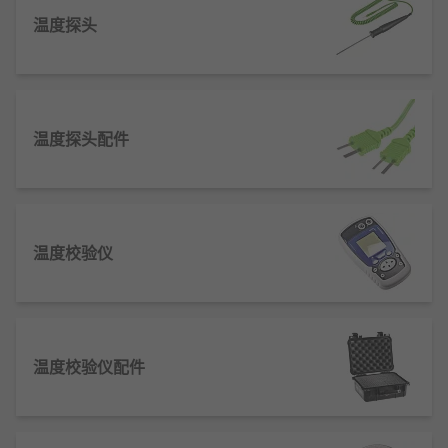
常用的温度测量设备：
温度探头
热像仪
- 以可见光在屏幕上显示红外辐射，以使
用户能够查看有热点或冷点的位置。它们可在
任何光照水平下使用。多数情况下， 热像仪是
手持式的，可改进通信功能，如无线连接。例
温度探头配件
如， 这允许用户在故障排除时将映像发送给技
术熟练的工程师 。
数字温度计
– 配备数字显示屏，便于 目视读
取。与传统的水银温度计相比，它们使用传感
温度校验仪
器和探针来更精确地测量温度。它们通常易于
运输， 有些还提供华氏和摄氏度读数。
红外温度计
– 通过记录热辐射来确定温度， 这
是一种非接触式测量方法。它们易于使用， 提
供高精度的快速测量。红外温度计的一些最常
温度校验仪配件
见用途包括检查家中是否存在可确定空气泄漏
的冷热点， 或者它们可以检测电路板上的热
点。