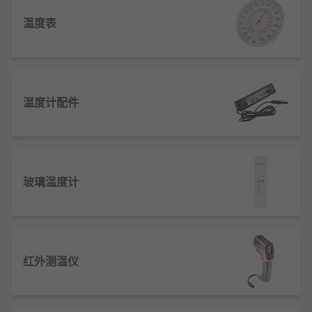
温度探头
- 连接到测量设备， 例如数字温度计
温度表
或恒温器。探头可测量其所在区域的温度， 然
后提供准确、快速的温度测量。
玻璃液体温度计
– 最著名的温度计类型。它们的
特征是玻璃管的一端装有充满汞的玻璃泡， 通
常为红色或银色。随着温度升高， 水银沿玻璃
温度计配件
管上升，可以从刻度上读取读数。
温度校准仪
- 通过双金属件来测量温度， 它们
结合时会产生少量电压。温度校准仪分为 3 种
类型：Drywell校准仪、 RTD 校准仪和热电偶
玻璃温度计
校准仪。
温度测量设备的应用
温度测量设备用于工业生产线，确保产品加工
红外测温仪
在适宜的温度范围内。
医疗设备利用温度测量设备，精准监控患者体
温变化，辅助诊断。