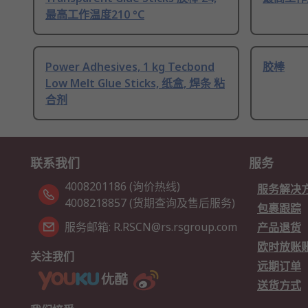
最高工作温度210 °C
Power Adhesives, 1 kg Tecbond
胶棒
Low Melt Glue Sticks, 纸盒, 焊条 粘
合剂
联系我们
服务
4008201186 (询价热线)
服务解决
4008218857 (货期查询及售后服务)
包裹跟踪
服务邮箱: R.RSCN@rs.rsgroup.com
产品退货
欧时放账
关注我们
远期订单
送货方式