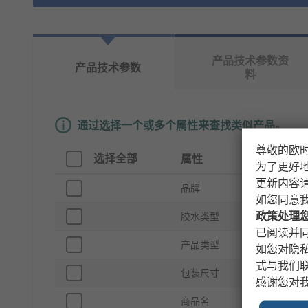
产品技术参数资
产品技术参数
料
通过选择一个或多个属性来查找类似产品。
尊敬的欧
选择全部
属性
值
为了更好
更新内容
品牌
Stanle
如您同意
政策处理
胶水类型
胶棒
已阅读并同
产品类型
胶棒
如您对隐
式与我们
包装尺寸
41
感谢您对
商品名
STANL