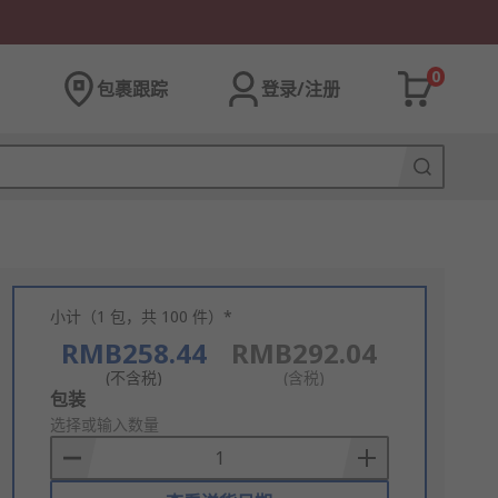
0
包裹跟踪
登录/注册
小计（1 包，共 100 件）*
RMB258.44
RMB292.04
(不含税)
(含税)
Add
包装
to
选择或输入数量
Basket