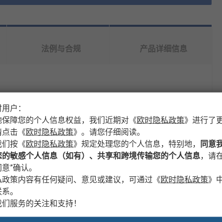
法例与合规
产品详细信息
时用户：
地保障您的个人信息权益，我们近期对
《
欧时隐私政策
》
进行了
请点击
《
欧时隐私政策
》
。请您仔细阅读。
y
我们按
《
欧时隐私政策
》
规定处理您的个人信息，特别地，
同意
您的敏感个人信息（如有）、共享和跨境传输您的个人信息
，请在
意”确认。
私政策内容有任何疑问、意见或建议，可通过
《
欧时隐私政策
》
联系。
我们服务的关注和支持！
EY 12mm All Purpose Transparent Glue Stick