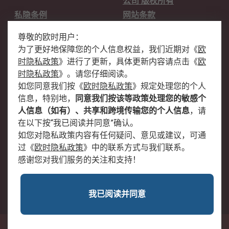
公司 版权所有
私隐条例
网站条款
邮件安全
销售条款和条件
尊敬的欧时用户：
为了更好地保障您的个人信息权益，我们近期对
《
欧
关于欧时
时隐私政策
》
进行了更新，具体更新内容请点击
《
欧
欧时销售条款
账户和付款
时隐私政策
》
。请您仔细阅读。
如您同意我们按
《
欧时隐私政策
》
规定处理您的个人
企业集团
全球办事处
信息，特别地，
同意我们按该等政策处理您的敏感个
关于我们
新闻中心
人信息（如有）、共享和跨境传输您的个人信息
，请
加入我们
在以下按“我已阅读并同意”确认。
如您对隐私政策内容有任何疑问、意见或建议，可通
过
《
欧时隐私政策
》
中的联系方式与我们联系。
感谢您对我们服务的关注和支持！
我已阅读并同意
沪公网安备 31011502009054号
中国上海市浦东新区东育路227弄3号前滩世贸中心二期C栋5层501单元; 邮编：