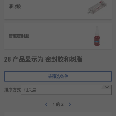
态或膏状胶体先充分流入被密封表面的微小凹凸间
隙，彻底消除缝隙；随后通过交联反应、湿气固化或
灌封胶
缺氧聚合等方式，从流动态转变为具有强度和弹性的
固态；固化后的胶体与被粘表面形成牢固的分子结
合，依靠自身弹性适应温度变化和振动，长期阻断介
质泄漏路径。
管道密封胶
密封胶的特点和优势
密封性能优异，可填充0.1mm以上微小缝隙，
28 产品显示为 密封胶和树脂
实现水密、气密、油密多重防护。
适配性广，可粘接金属、塑料、橡胶、陶瓷等
筛选条件
绝大多数常见材质。
耐候性强，多数型号可在-40℃~150℃稳定工
排序方式
相关度
作，抗老化、抗紫外线。
施工便捷，无需复杂工具，手工即可涂覆，固
1
的
2
化速度可按需调整。
多功能集成，同时实现密封、粘接、绝缘、防