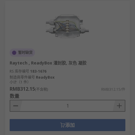
工场景。
组分与配比：分单组分湿气固化型、双组分反
应型，双组分常见配比为1:1或2:1，固化速度可
按需调整。
耐温范围：工作温度多在-60℃~200℃之间，特
殊耐高温款可承受短期300℃以上高温。
暂时缺货
物理性能：固化后邵氏硬度A20
A80可选，抗拉强度
10MPa，伸长率最高可达500%，耐压最高可
Raytech , ReadyBox 灌封胶, 灰色 凝胶
0.5
达10MPa。
RS 库存编号
183-1676
制造商零件编号
ReadyBox
功能特性：可分为绝缘型、导热型、阻燃型、
小计（1 件）
食品级等不同等级，部分型号具备防水、耐
RMB312.15
(不含税)
RMB312.15/件
油、耐酸碱性能。
数量
密封胶的应用领域
电子电器：灌封胶用于电路板、传感器、变压
添加
器的防护，环氧树脂胶用于电子元件粘接密