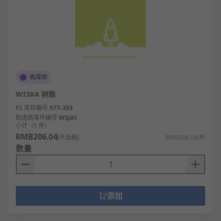
腐、减震，简化施工流程。
密封胶的类型
环氧树脂密封胶：双组分结构，固化后硬度
高、粘接强度大，绝缘性能优异，适合需要高
有库存
强度固定和电气绝缘的密封场景。
WISKA 树脂
灌封胶
：专为电子元器件灌封设计，固化后形
成致密保护层，可隔绝水汽灰尘，同时散热、
RS 库存编号
577-353
制造商零件编号
减震、绝缘，全方位保护内部电路。
WSJA1
小计（1 件）
管道密封胶
：针对管道螺纹和法兰连接开发，
RMB206.04
(不含税)
RMB206.04/件
耐油耐水耐压，固化后填充螺纹间隙，彻底替
数量
代传统生料带和麻丝，防止管道泄漏。
密封胶的规格
添加
包装规格：常见50ml、250ml软管及300ml筒
装，也有1kg至20kg大容量桶装，适配不同施