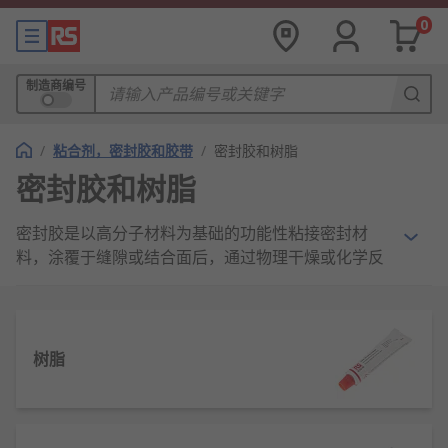
0
制造商编号
/
粘合剂，密封胶和胶带
/
密封胶和树脂
密封胶和树脂
密封胶是以高分子材料为基础的功能性粘接密封材
料，涂覆于缝隙或结合面后，通过物理干燥或化学反
应固化形成弹性密封层，能有效隔绝水、气、油等介
质渗透，同时兼具粘接、绝缘、减震、防腐等多重功
能，是工业生产与工程施工中不可或缺的基础耗材。
树脂
密封胶的工作原理
密封胶通过“填充-固化-界面结合”三步实现密封：液