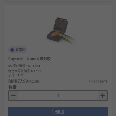
封。
管道工程：管道密封胶用于给排水、燃气、液
压管道的螺纹与法兰连接密封。
工业制造：环氧树脂胶用于机械设备修补粘
接，灌封胶用于汽车、航空航天器件防护。
建筑工程：用于门窗缝隙、墙体裂缝、屋面防
水的密封处理，实现防水隔音。
有库存
汽车维修：用于发动机、变速箱、油箱等部位
Raytech , Nano6 灌封胶
的密封，防止油液泄漏并减震防腐。
RS 库存编号
183-1663
RS
制造商零件编号
为您提供了不同品牌的密封胶，如
Nano6
Raytech
、
小计（1 件）
3M
、
WISKA
等多款不同规格、型号的产品供您挑
RMB77.99
(不含税)
RMB77.99/件
选，从而满足不同的应用场景需求。
数量
欢迎查看和订购RS 欧时的密封胶及相关产品，现货
订购24小时内发货，线上下单满额免运费。
添加