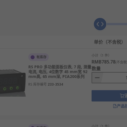
所需的仪表样式类型，包括条形图、模拟样式和数字选项。
例）来个性化显示。完成任何编程后，您可以将所有选择保存到
单价（不含税）
小计（1 件）
有库存
RMB785.78
(不含税
压力、流量、pH值、浓度等参数，确保生产流程的正常进行。
RS PRO 多功能面板仪表, 7 段, 测量
数量
电流, 电压, 4位数字 45 mm宽 92
mm高, 65 mm深, PIA200系列
值、溶解氧、浊度、色度等参数，保证产品的质量和安全。
RS 库存编号
233-3534
温度、反应物种类和浓度、产品纯度等参数，确保制药过程的安
机组的运行状态，实现自动控制和保护，确保电力系统的稳定运
产品
、压力、流量等参数，优化生产过程，提高生产效率。
物理量，实现对生产过程的控制和调节，提高产品质量。
小计（1 件）