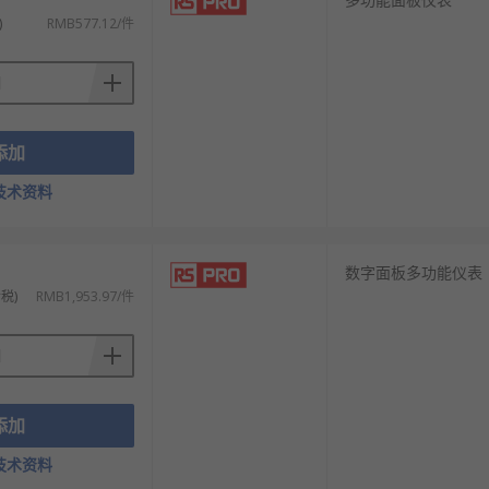
型号的产品供您挑选，从而满足不同的应用场景
)
RMB577.12/件
添加
技术资料
数字面板多功能仪表
税)
RMB1,953.97/件
添加
技术资料