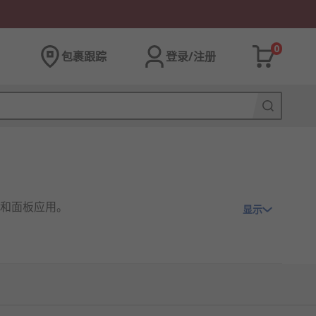
0
包裹跟踪
登录/注册
和面板应用。
显示
送输出等多功能智能仪表，能够完成电量测