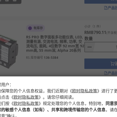
产品
小计（1 件）
有库存
RMB790.11
(不含税
RS PRO 数字面板多功能仪表, LED,
数量
测量有源, 交流电流, 频率, 功率, 交
流电压, 能耗, 4位数字 92 mm宽 92
mm高, 55 mm深, Alpha 20系列
RS 库存编号
136-5384
产品
时用户：
地保障您的个人信息权益，我们近期对
《
欧时隐私政策
》
进行了
小计（1 件）
有库存
请点击
《
欧时隐私政策
》
。请您仔细阅读。
RMB654.75
(不含税
RS PRO 数字面板多功能仪表, LED,
我们按
《
欧时隐私政策
》
规定处理您的个人信息，特别地，
同意
数量
测量频率, 交流电压, 能耗, 功率, 交
您的敏感个人信息（如有）、共享和跨境传输您的个人信息
，请在
流电流, 有源, 4位数字 92 mm宽 92
mm高, 55 mm深, Alpha 20系列
意”确认。