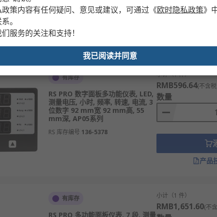
私政策内容有任何疑问、意见或建议，可通过
《
欧时隐私政策
》
RS 库存编号
136-5383
联系。
我们服务的关注和支持！
产品
我已阅读并同意
小计（1 件）
有库存
RMB596.64
(不含税
RS PRO 数字面板多功能仪表, LED,
数量
测量电压, 小时, 频率, 转速, 电流, 3
位数字 92 mm宽 92 mm高, 55
mm深, AP05系列
RS 库存编号
136-5378
产品
小计（1 件）
有库存
RMB1,651.60
(不含
RS PRO 多功能面板仪表, 7 段, 测量