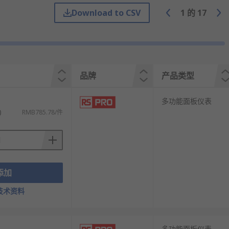
Download to CSV
1
的
17
仪表和计算机中，拆下设备并将其安装到面板
品牌
产品类型
多功能面板仪表
)
RMB785.78/件
高精度的过程控制仪表和数据采集仪表逐渐成为
全性和产品质量。
添加
行。
技术资料
多功能面板仪表