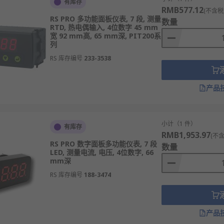
有库存
meter
、
Sifam Tinsley
、
Omron
、
Lascar
等多款不同规格、
RMB577.12
(不含税
RS PRO 多功能面板仪表, 7 段, 测量
数量
RTD, 热电偶输入, 4位数字 45 mm
宽 92 mm高, 65 mm深, PIT200系
小时内发货，线上下单满额免运费。
列
RS 库存编号
233-3538
产品
小计（1 件）
有库存
RMB1,953.97
(不含
RS PRO 数字面板多功能仪表, 7 段
数量
LED, 测量电流, 电压, 4位数字, 66
mm深
RS 库存编号
188-3474
产品