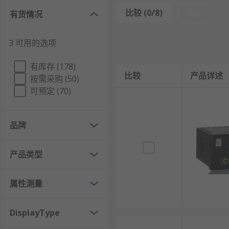
如何使用过程仪表？
比较 (0/8)
重设
有货情况
过程仪表与电流互感器配合使用，便于安装。您可以选择
3 可用的选项
可以通过选择首选项（包括文本、颜色和电压输入缩放比
中。
有库存 (178)
比较
产品详述
按需采购 (50)
过程仪表应用场景：
可预定 (70)
化工行业：在化工生产过程中，过程仪表用于监测温度、
品牌
化工行业的主流。
食品行业：在食品生产中，过程仪表用于监测pH
产品类型
制药行业：在制药过程中，过程仪表用于监测反应
电力行业：在电力系统中，过程仪表用于监测发电
属性测量
冶金行业：在冶金生产中，过程仪表用于监测温度
DisplayType
轻工行业：在轻工生产中，过程仪表用于监测各种