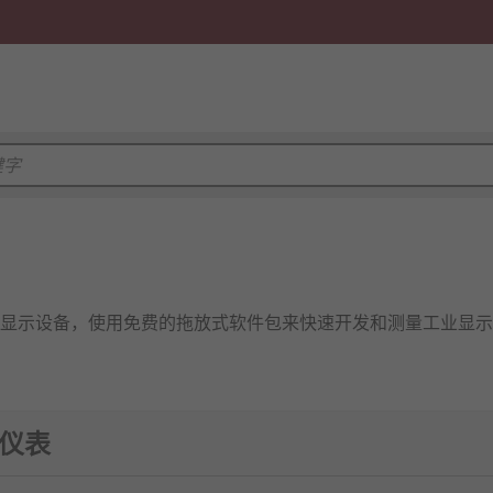
显示设备，使用免费的拖放式软件包来快速开发和测量工业显示
代品。它是一种具有可编程测量、显示、数字通讯和电能脉冲变
程仪表