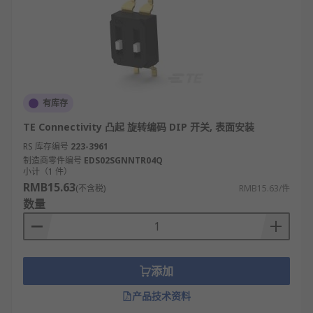
路径（如选择两个不同信号输入）则选单刀双
掷（SPDT）型。
适配电路电气参数：确认电路的工作电压（如
5V/12V）、电流（通常DIP开关适配低电流，
需≤1A），选择触点额定电气值匹配的型号，避
免触点烧毁。
有库存
考量操作与防误触需求：若需频繁调试，选跷
TE Connectivity 凸起 旋转编码 DIP 开关, 表面安装
板式DIP开关（按压手感清晰，防误触）；若为
RS 库存编号
223-3961
一次性生产配置，滑动式DIP开关（轻盈便捷）
制造商零件编号
EDS02SGNNTR04Q
即可；特殊场景可选带锁扣的防误动款式。
小计（1 件）
RMB15.63
适配使用环境条件：工业、户外等潮湿/多尘环
(不含税)
RMB15.63/件
数量
境，选带防水防尘外壳的DIP开关；普通室内电
子设备，选常规无防护款式即可，平衡成本与
耐用性。
关注机械寿命与可靠性：优先选择触点为铜合
添加
金、磷青铜材质的产品，机械寿命需≥1000次切
换，确保长期使用中触点接触稳定，减少故障
产品技术资料
风险。