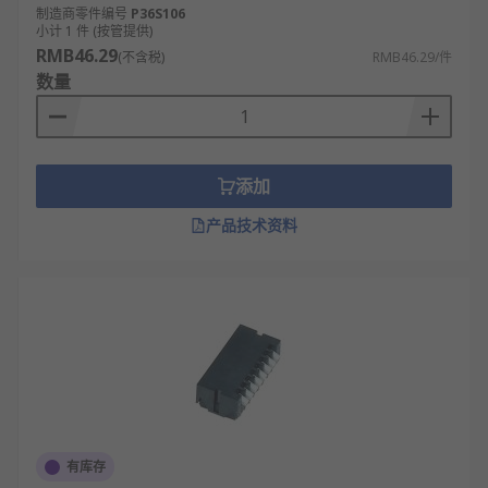
成本较低，生产工艺成熟，相比智能配置模
制造商零件编号
P36S106
小计 1 件 (按管提供)
块，性价比更高。
RMB46.29
(不含税)
RMB46.29/件
不支持远程或自动调整，需手动操作，灵活性
数量
受物理位置限制。
触点容量有限，通常适用于低电压、小电流电
路，不适合大功率场景。
添加
部分款式带防水、防尘外壳，可适配工业等复
杂环境，提升耐用性。
产品技术资料
DIP开关的类型
滑动式DIP开关：滑动式DIP开关通过拨动滑块
来切换开关状态，操作简单直观。这种开关常
见于电路板调试和功能选择，适合需要频繁切
换的场合。
旋转式DIP开关：旋转式DIP开关采用旋钮设
计，可以设置多个档位。这种开关精度较高，
有库存