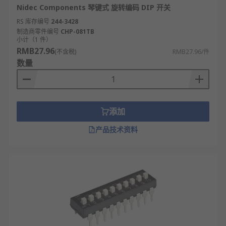
常用于需要精确调节的仪器设备中。
Nidec Components 琴键式 旋转编码 DIP 开关
拨码式DIP开关：拨码式DIP开关采用上下拨动
RS 库存编号
244-3428
的方式改变状态，每个开关独立控制。这种设
制造商零件编号
CHP-081TB
小计（1 件）
计便于快速设置，广泛应用于工业控制领域。
RMB27.96
(不含税)
RMB27.96/件
直插式DIP开关：直插式DIP开关通过直接插入
数量
或拔出跳线帽来改变状态。这种开关接触可
靠，适合需要长期稳定工作的环境。
贴片式DIP开关：贴片式DIP开关采用表面贴装
技术，体积小巧节省空间。这种开关适用于高
添加
密度电路板设计，常见于消费电子产品。
产品技术资料
防水型DIP开关：防水型DIP开关具有特殊密封
结构，能有效防止液体渗入。这种开关适合户
外设备或潮湿环境使用。
带锁DIP开关：带锁DIP开关配有锁定装置，防
止意外触碰改变设置。这种开关适用于需要固
定参数的关键场合。
高电流DIP开关：高电流DIP开关采用特殊材料