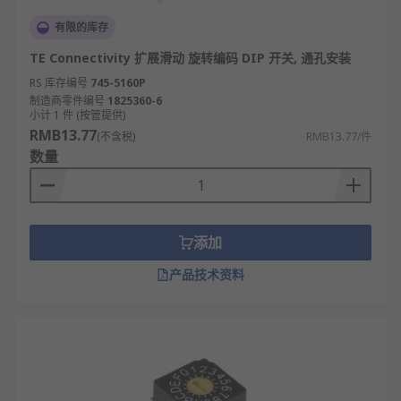
设计，能承受较大电流负载。这种开关常用于
有限的库存
电源控制和大功率设备中。
TE Connectivity 扩展滑动 旋转编码 DIP 开关, 通孔安装
DIP开关的应用领域
RS 库存编号
745-5160P
制造商零件编号
1825360-6
小计 1 件 (按管提供)
工业控制设备，用于设定PLC（可编程逻辑控制
RMB13.77
(不含税)
RMB13.77/件
器）的地址码、输入输出模式等参数。
数量
通信设备，如路由器、交换机，通过DIP开关选
择通信波特率、数据位长度等传输参数。
智能家居模块，如智能灯光控制器、窗帘电
机，用于配置设备ID、联动逻辑等硬件参数。
添加
电子玩具，如遥控汽车、机器人，通过切换DIP
产品技术资料
开关调整动作模式、灵敏度或频率通道。
医疗电子设备，如小型监护仪、理疗仪器，用
于设定设备的工作模式、测量范围等参数。
汽车电子系统，如车载导航、行车记录仪，通
过DIP开关配置语言类型、分辨率等基础参数。