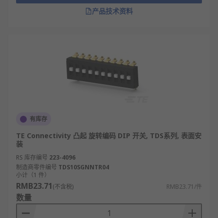
向。
产品技术资料
无需外部供电，仅依靠机械力触发触点动作，
实现硬件参数的物理性配置。
开关单元的通断状态会直接反馈到关联电路，
进而改变设备的功能模式或参数设定。
触点采用金属材质（如铜合金），确保通断时
的导电稳定性，减少接触电阻。
通过多组开关单元的组合通断，可实现二进制
或特定编码的参数设定（如设备地址编码）。
有库存
机械结构设计有定位卡扣，确保拨片切换后能
TE Connectivity 凸起 旋转编码 DIP 开关, TDS系列, 表面安
稳定保持在通或断的状态，避免误触发。
装
RS 库存编号
223-4096
DIP 开关和拨码开关的区别
制造商零件编号
TDS10SGNNTR04
小计（1 件）
RMB23.71
(不含税)
RMB23.71/件
定义与范畴不同：DIP开关是“双列直插式封装
数量
开关”（Dual In-line Package Switch）的特
指，属于封装形式明确的开关类型；拨码开关