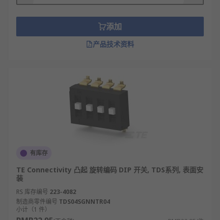
是更宽泛的统称，指所有通过“拨动手动拨片”实
现通断或状态切换的开关，DIP开关本质是拨码
添加
开关的一个细分品类。
产品技术资料
封装与安装方式不同：DIP开关固定为双列直插
封装，需焊接在PCB电路板上（或通过插座插
件安装），引脚呈双列排列，适配标准电路板
孔位；其他类型拨码开关封装更灵活，除DIP封
装外，还有贴片式、面板安装式（带外壳，可
嵌入设备面板）等，部分甚至可独立手持操
作，安装场景不限于电路板。
使用场景侧重不同：DIP开关因需集成在电路板
上，主要用于设备内部硬件参数配置，如工业
有库存
控制器设定地址、家电模块选择功能模式等；
非DIP封装的拨码开关（如面板式）更适合外部
TE Connectivity 凸起 旋转编码 DIP 开关, TDS系列, 表面安
装
操作场景，比如电子秤校准参数调节、安防设
备本地功能切换等，无需拆解设备接触电路
RS 库存编号
223-4082
制造商零件编号
板。
TDS04SGNNTR04
小计（1 件）
外观与操作便捷性不同：DIP开关通常体积较