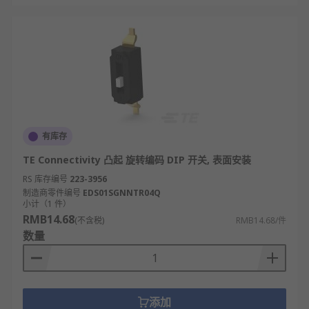
结合电路板空间尺寸：根据PCB板预留的安装
区域，确认DIP开关的长度、宽度及引脚间距
（如常规DIP间距为2.54mm），避免尺寸不符
导致无法安装。
参考品牌与质量认证：选择具备RoHS、UL等认
证的品牌产品（如TE Connectivity、
Omron），避免劣质DIP开关因触点氧化、结
有库存
构松动影响电路稳定性。
TE Connectivity 凸起 旋转编码 DIP 开关, 表面安装
更多DIP开关相关的问题，请查看
DIP开关
指南。
RS 库存编号
223-3956
制造商零件编号
EDS01SGNNTR04Q
RS
欧时为您提供了不同品牌的DIP开关，如
APEM
、
小计（1 件）
Omron
、
TE Connectivity
等多款不同规格、型号
RMB14.68
(不含税)
RMB14.68/件
的产品供您挑选，从而满足不同的应用场景需求。
数量
欢迎查看和订购RS的DIP开关及相关产品，订购现货
24小时内发货，线上下单满额免运费。
添加