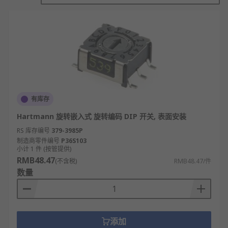
使用时，通过手动拨动开关上的 “拨片”（向上或向
下），改变电路的通断状态，进而实现参数配置 ——
比如设定设备地址、选择通信波特率、调整功能模式
等。
其核心优势是无需软件编程，即可快速完成硬件级参
数调整，广泛应用于工业控制设备、智能家居模块、
电子玩具、通信设备等场景，不过因需手动操作，不
有库存
适合需远程或频繁修改参数的场景。
Hartmann 旋转嵌入式 旋转编码 DIP 开关, 表面安装
DIP开关的工作原理
RS 库存编号
379-3985P
制造商零件编号
P36S103
小计 1 件 (按管提供)
基于手动机械操作改变电路状态，通过拨动拨
RMB48.47
(不含税)
RMB48.47/件
片实现开关单元的通断切换。
数量
每个独立开关单元对应一组电路触点，拨片向
上或向下时，触点连接不同电路路径。
采用单刀双掷（SPDT）或单刀单掷（SPST）
添加
结构，通断状态直接决定电路信号的有无或流