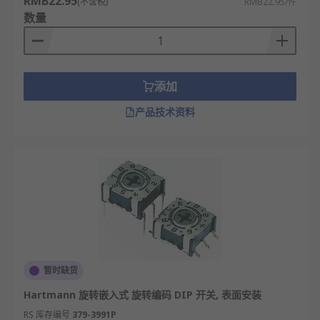
RMB22.95
(不含税)
RMB22.95/件
小，无独立外壳，拨片直接暴露在电路板上，
数量
操作时需借助小工具（如镊子）拨动，适合生
产或维修时一次性配置；面板式等其他拨码开
关多带保护外壳，拨片突出且尺寸较大，可直
接用手拨动，操作更便捷，适合用户日常按需
添加
调整参数。
产品技术资料
DIP开关的特点
属于硬件级配置元件，无需软件编程，参数设
定直接作用于电路，响应速度快。
体积小巧，采用双列直插封装，能高效集成在
PCB电路板上，节省安装空间。
操作直观，通过拨片位置可直接判断开关状
态，便于调试和故障排查。
暂时缺货
稳定性强，机械结构耐磨损，无软件故障风
Hartmann 旋转嵌入式 旋转编码 DIP 开关, 表面安装
险，适合长期固定参数的场景。
RS 库存编号
379-3991P