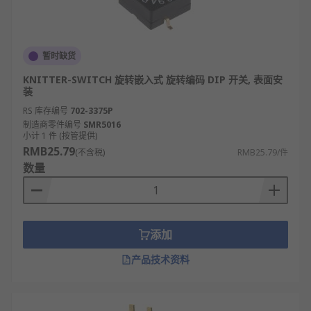
仪器仪表，如万用表、示波器，用于选择测量
档位、校准模式或数据输出格式。
消费电子，如打印机、扫描仪，通过DIP开关设
暂时缺货
定设备的默认打印模式、扫描分辨率等。
KNITTER-SWITCH 旋转嵌入式 旋转编码 DIP 开关, 表面安
装
如何选择合适的DIP开关
RS 库存编号
702-3375P
制造商零件编号
SMR5016
明确封装与安装方式：若电路板为传统插件工
小计 1 件 (按管提供)
RMB25.79
艺，选直插式DIP开关，适配通孔安装；若追求
(不含税)
RMB25.79/件
数量
小型化、高密度设计，优先贴片式DIP开关，匹
配表面贴装技术（SMT）。
确定开关单元数量：根据需配置的参数位数选
择，如单参数切换选1位DIP开关；需二进制编
添加
码（如8位地址码）则选8位DIP开关，避免数量
冗余或不足。
产品技术资料
匹配触点结构类型：仅需通断控制（如功能开
启/关闭）选单刀单掷（SPST）型；需切换电路