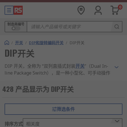
0
制造商编号
/
开关
/
DIP和旋转编码开关
/
DIP开关
DIP开关
DIP 开关，全称为 “双列直插式封装
开关
”（Dual In-
line Package Switch），是一种小型化、可手动操作
的电子开关元件，常用于电路中设定硬件参数或选择
功能模式。
428 产品显示为 DIP开关
它通常采用塑料外壳封装，内部包含多个独立的单刀
双掷（SPDT）或单刀单掷（SPST）开关单元，呈双
筛选条件
列直插形式排列，可直接焊接在 PCB 电路板上，也
有插件式、贴片式等不同封装类型。
排序方式
相关度