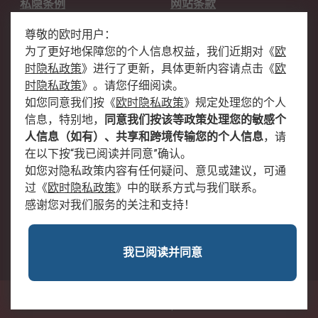
私隐条例
网站条款
邮件安全
销售条款和条件
尊敬的欧时用户：
为了更好地保障您的个人信息权益，我们近期对
《
欧
关于欧时
时隐私政策
》
进行了更新，具体更新内容请点击
《
欧
欧时销售条款
账户和付款
时隐私政策
》
。请您仔细阅读。
如您同意我们按
《
欧时隐私政策
》
规定处理您的个人
企业集团
全球办事处
信息，特别地，
同意我们按该等政策处理您的敏感个
关于我们
新闻中心
人信息（如有）、共享和跨境传输您的个人信息
，请
加入我们
在以下按“我已阅读并同意”确认。
如您对隐私政策内容有任何疑问、意见或建议，可通
过
《
欧时隐私政策
》
中的联系方式与我们联系。
感谢您对我们服务的关注和支持！
我已阅读并同意
沪公网安备 31011502009054号
中国上海市浦东新区东育路227弄3号前滩世贸中心二期C栋5层501单元; 邮编：
200126
© RS Components Ltd