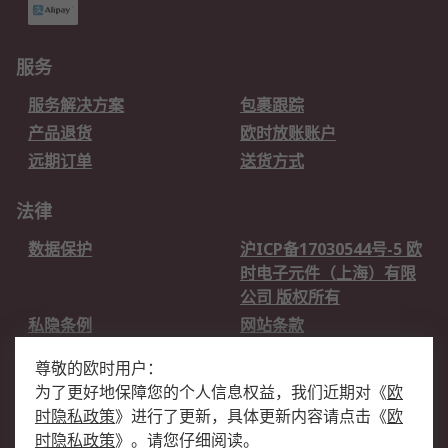
服务
服务解决方案
包裹跟踪
产品退货
欧时放账账户
远期订单
送货方式
法律
数据保护
沪ICP备17030544号-5 欧
时电子元件（上海）有限
公司 版权所有
私隐条例
网站条款
邮件安全
销售条款和条件
尊敬的欧时用户：
为了更好地保障您的个人信息权益，我们近期对
《
欧
关于欧时
时隐私政策
》
进行了更新，具体更新内容请点击
《
欧
欧时销售条款
账户和付款
时隐私政策
》
。请您仔细阅读。