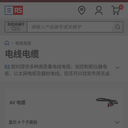
0
制造商编号
/
电线电缆
电线电缆
RS
欧时提供多种高质量电线电缆，如控制和仪器电
缆、以太网电缆及器材电线。您还可以找到专用无卤
电缆，包括扬声器电缆、同轴电缆和光纤、带状及高
温电缆。RS 欧时还备有您需要的所有电线电缆附
件，从热缩管和其他电缆保护管到电缆扎带和贴标系
统。
AV 电缆
电缆和电线之间有哪些区
别？
显示 9 个子类别