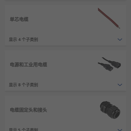
电缆和电线是电气和通信应用中使用的术语。电缆通
常是指多股粘结、编织或绞合在一起的电线，且包有
单芯电缆
被称为电缆保护管的外层护套。电线通常是指一根金
属棒或单股线，几乎在所有的电气或电子应用中都要
显示 4 个子类别
用到电线。电线电缆都可传输电流或电信信号，RS
欧时提供全部系列的电线电缆和电缆保护管以满足您
的需求。
电源和工业用电缆
电线电缆符合RoHS标准
RS 欧时的电线电缆均符合RoHS标准。我们已采取所
显示 8 个子类别
有合理的步骤来确保产品符合此声明。信息仅与在认
证日期或认证期之后出售的电线电缆相关。
应用程序信息
电缆固定头和接头
电线电缆被广泛用于电器和电气设备。通常包括电视
显示 5 个子类别